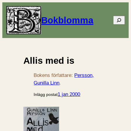
Bokblomma
Sök
Allis med is
Bokens författare:
Persson,
Gunilla Linn
.
1 jan 2000
Inlägg postat