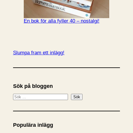
En bok för alla fyller 40 – nostalgi!
Slumpa fram ett inlägg!
Sök på bloggen
S
Sök
ö
k
Populära inlägg