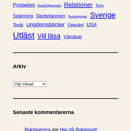
Relationer
Prisbelönt
Sorg
Radioföljetongen
Sverige
Spänning
Storbritannien
Summeringar
Ungdomsböcker
USA
Uppväxt
Tonår
Utläst
Vill läsa
Vänskap
Arkiv
A
r
k
i
Senaste kommentarerna
v
Bokblomma
om
Hej då Boktipset!