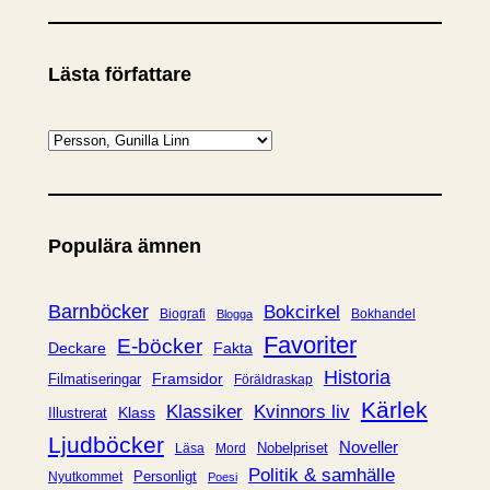
Lästa författare
K
a
t
e
Populära ämnen
g
o
r
Barnböcker
Bokcirkel
Biografi
Bokhandel
Blogga
i
Favoriter
E-böcker
Deckare
Fakta
e
Historia
Framsidor
Filmatiseringar
Föräldraskap
r
Kärlek
Klassiker
Kvinnors liv
Klass
Illustrerat
Ljudböcker
Noveller
Nobelpriset
Läsa
Mord
Politik & samhälle
Personligt
Nyutkommet
Poesi