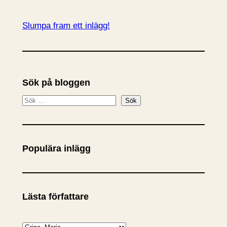
Slumpa fram ett inlägg!
Sök på bloggen
S
Sök
ö
k
Populära inlägg
Lästa författare
K