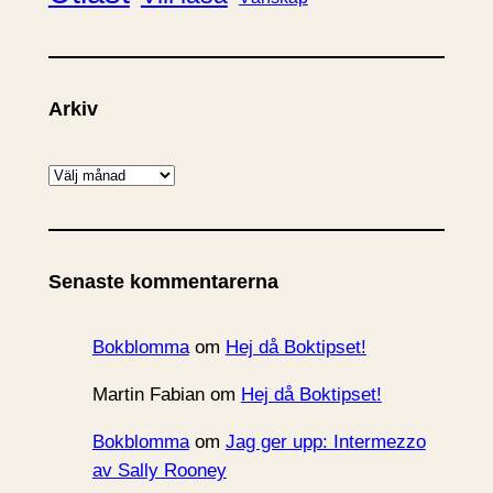
Arkiv
A
r
k
i
Senaste kommentarerna
v
Bokblomma
om
Hej då Boktipset!
Martin Fabian
om
Hej då Boktipset!
Bokblomma
om
Jag ger upp: Intermezzo
av Sally Rooney