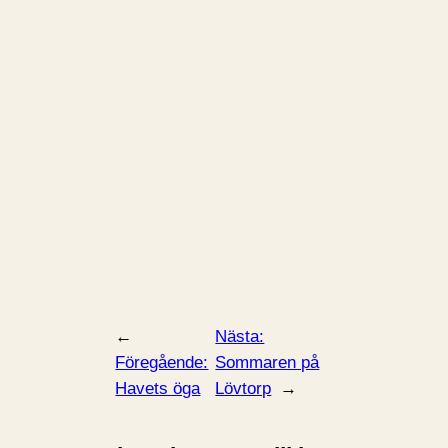
←
Nästa:
Föregående:
Sommaren på
Havets öga
Lövtorp
→