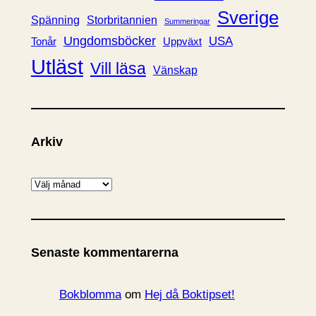
Sverige
Spänning
Storbritannien
Summeringar
Ungdomsböcker
USA
Uppväxt
Tonår
Utläst
Vill läsa
Vänskap
Arkiv
A
r
k
i
Senaste kommentarerna
v
Bokblomma
om
Hej då Boktipset!