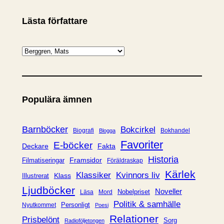
Lästa författare
K
a
t
e
Populära ämnen
g
o
r
Barnböcker
Bokcirkel
Biografi
Bokhandel
Blogga
i
Favoriter
E-böcker
Deckare
Fakta
e
Historia
Framsidor
Filmatiseringar
Föräldraskap
r
Kärlek
Klassiker
Kvinnors liv
Klass
Illustrerat
Ljudböcker
Noveller
Nobelpriset
Läsa
Mord
Politik & samhälle
Personligt
Nyutkommet
Poesi
Relationer
Prisbelönt
Sorg
Radioföljetongen