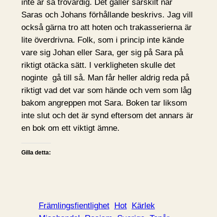
inte är så trovärdig. Det gäller särskilt när
Saras och Johans förhållande beskrivs. Jag vill
också gärna tro att hoten och trakasserierna är
lite överdrivna. Folk, som i princip inte kände
vare sig Johan eller Sara, ger sig på Sara på
riktigt otäcka sätt. I verkligheten skulle det
noginte gå till så. Man får heller aldrig reda på
riktigt vad det var som hände och vem som låg
bakom angreppen mot Sara. Boken tar liksom
inte slut och det är synd eftersom det annars är
en bok om ett viktigt ämne.
Gilla detta:
Främlingsfientlighet
Hot
Kärlek