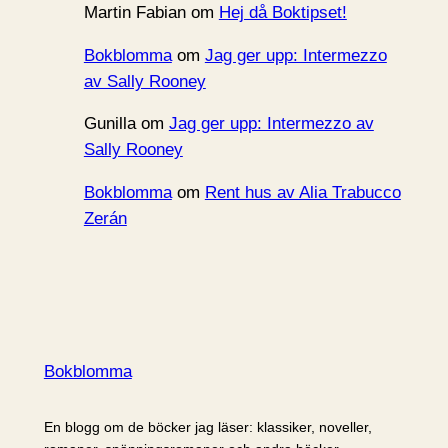
Martin Fabian
om
Hej då Boktipset!
Bokblomma
om
Jag ger upp: Intermezzo
av Sally Rooney
Gunilla
om
Jag ger upp: Intermezzo av
Sally Rooney
Bokblomma
om
Rent hus av Alia Trabucco
Zerán
Bokblomma
En blogg om de böcker jag läser: klassiker, noveller,