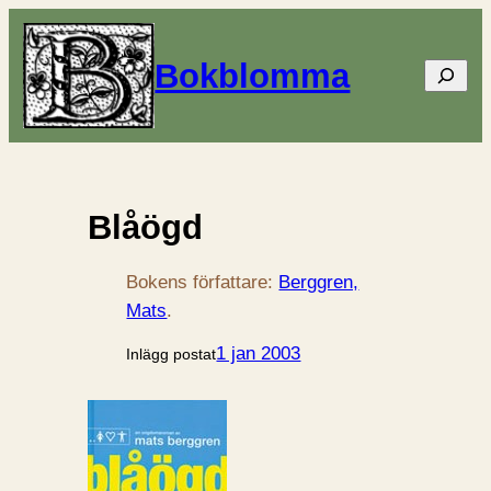
Bokblomma
Sök
Blåögd
Bokens författare:
Berggren,
Mats
.
1 jan 2003
Inlägg postat