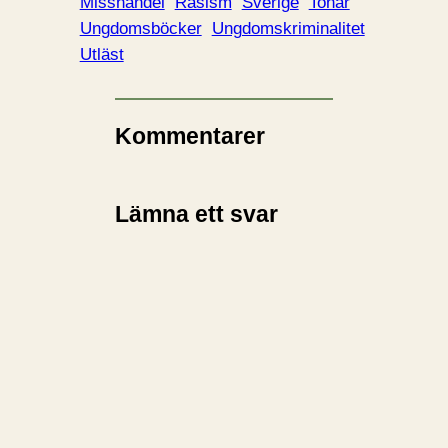
Misshandel
Rasism
Sverige
Tonår
Ungdomsböcker
Ungdomskriminalitet
Utläst
Kommentarer
Lämna ett svar