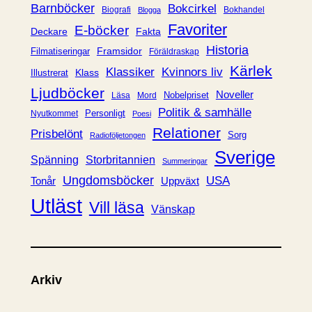
r
Barnböcker
Bokcirkel
Biografi
Bokhandel
Blogga
i
Favoriter
E-böcker
Deckare
Fakta
e
Historia
Framsidor
Filmatiseringar
Föräldraskap
r
Kärlek
Klassiker
Kvinnors liv
Klass
Illustrerat
Ljudböcker
Noveller
Nobelpriset
Läsa
Mord
Politik & samhälle
Personligt
Nyutkommet
Poesi
Relationer
Prisbelönt
Sorg
Radioföljetongen
Sverige
Spänning
Storbritannien
Summeringar
Ungdomsböcker
USA
Uppväxt
Tonår
Utläst
Vill läsa
Vänskap
Arkiv