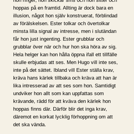
hon ringer, hon skickar sms och hon sitter och
hoppas på en framtid. Allting är dock bara en
illusion, något hon själv konstruerat, förblindad
av förälskelsen. Ester tolkar och övertolkar
minsta lilla signal av intresse, men i slutändan
får hon just ingenting. Ester grubblar och
grubblar över när och hur hon ska höra av sig.
Hela helger kan hon hålla öppna ifall ett tillfälle
skulle erbjudas att ses. Men Hugo vill inte ses,
inte på det sättet. Ibland vill Ester ställa krav,
kräva hans kärlek tillbaka och kräva att han är
lika intresserad av att ses som hon. Samtidigt
undviker hon allt som kan uppfattas som
krävande, rädd för att kväva den kärlek hon
hoppas finns där. Därför blir det inga krav,
däremot en korkat lycklig förhoppning om att
det ska vända.