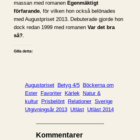
massan med romanen
Egenmäktigt
förfarande
, för vilken hon också belönades
med Augustpriset 2013. Debuterade gjorde hon
dock redan 1999 med romanen
Var det bra
så?
.
Gilla detta:
Augustpriset
Betyg 4/5
Böckerna om
Ester
Favoriter
Kärlek
Natur &
kultur
Prisbelönt
Relationer
Sverige
Utgivningsår 2013
Utläst
Utläst 2014
Kommentarer