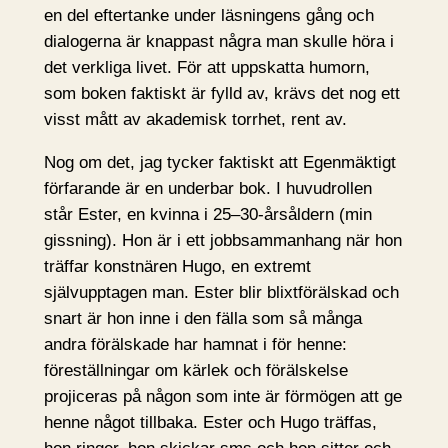
en del eftertanke under läsningens gång och
dialogerna är knappast några man skulle höra i
det verkliga livet. För att uppskatta humorn,
som boken faktiskt är fylld av, krävs det nog ett
visst mått av akademisk torrhet, rent av.
Nog om det, jag tycker faktiskt att Egenmäktigt
förfarande är en underbar bok. I huvudrollen
står Ester, en kvinna i 25–30-årsåldern (min
gissning). Hon är i ett jobbsammanhang när hon
träffar konstnären Hugo, en extremt
självupptagen man. Ester blir blixtförälskad och
snart är hon inne i den fälla som så många
andra förälskade har hamnat i för henne:
föreställningar om kärlek och förälskelse
projiceras på någon som inte är förmögen att ge
henne något tillbaka. Ester och Hugo träffas,