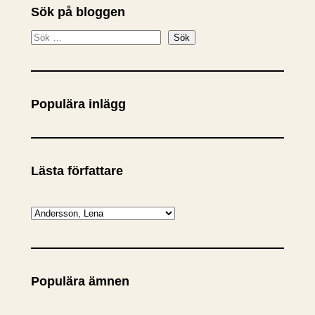
Sök på bloggen
S
Sök
ö
k
Populära inlägg
Lästa författare
K
a
t
e
Populära ämnen
g
o