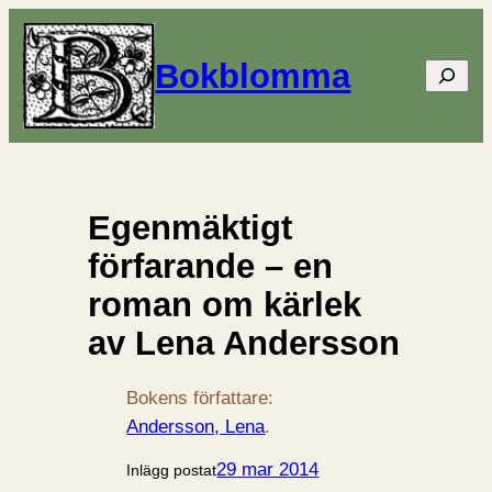
Bokblomma
Sök
Egenmäktigt
förfarande – en
roman om kärlek
av Lena Andersson
Bokens författare:
Andersson, Lena
.
29 mar 2014
Inlägg postat