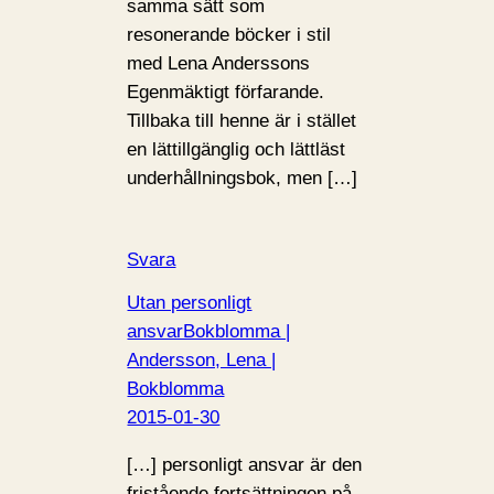
samma sätt som
resonerande böcker i stil
med Lena Anderssons
Egenmäktigt förfarande.
Tillbaka till henne är i stället
en lättillgänglig och lättläst
underhållningsbok, men […]
Svara
Utan personligt
ansvarBokblomma |
Andersson, Lena |
Bokblomma
2015-01-30
[…] personligt ansvar är den
fristående fortsättningen på