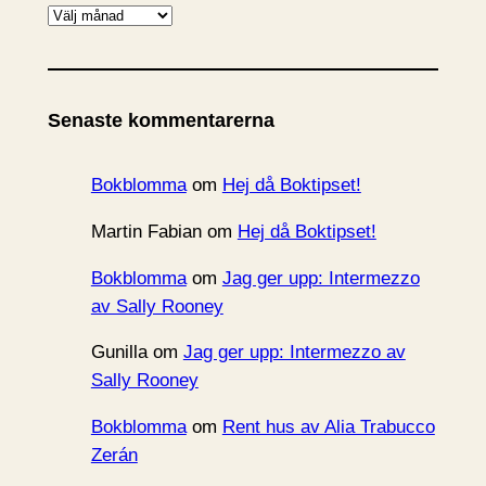
A
r
k
i
Senaste kommentarerna
v
Bokblomma
om
Hej då Boktipset!
Martin Fabian
om
Hej då Boktipset!
Bokblomma
om
Jag ger upp: Intermezzo
av Sally Rooney
Gunilla
om
Jag ger upp: Intermezzo av
Sally Rooney
Bokblomma
om
Rent hus av Alia Trabucco
Zerán