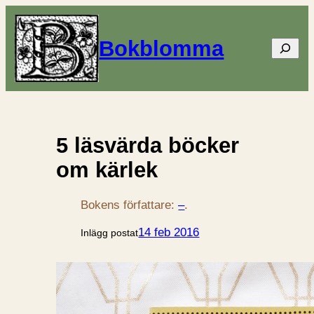
Bokblomma
Sök
5 läsvärda böcker
om kärlek
Bokens författare:
–
.
14 feb 2016
Inlägg postat