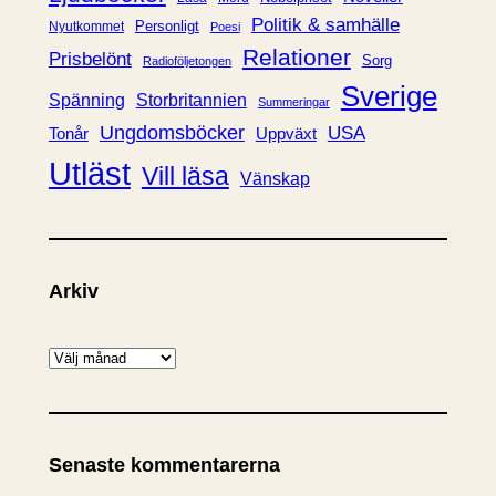
Politik & samhälle
Personligt
Nyutkommet
Poesi
Relationer
Prisbelönt
Sorg
Radioföljetongen
Sverige
Spänning
Storbritannien
Summeringar
Ungdomsböcker
USA
Uppväxt
Tonår
Utläst
Vill läsa
Vänskap
Arkiv
A
r
k
i
Senaste kommentarerna
v