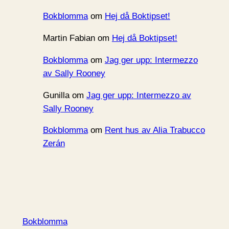
Bokblomma
om
Hej då Boktipset!
Martin Fabian
om
Hej då Boktipset!
Bokblomma
om
Jag ger upp: Intermezzo
av Sally Rooney
Gunilla
om
Jag ger upp: Intermezzo av
Sally Rooney
Bokblomma
om
Rent hus av Alia Trabucco
Zerán
Bokblomma