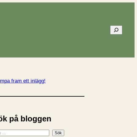
Sök
mpa fram ett inlägg!
ök på bloggen
Sök