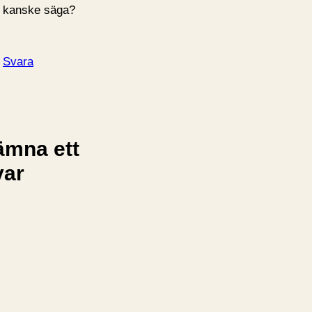
kanske säga?
Svara
ämna ett
var