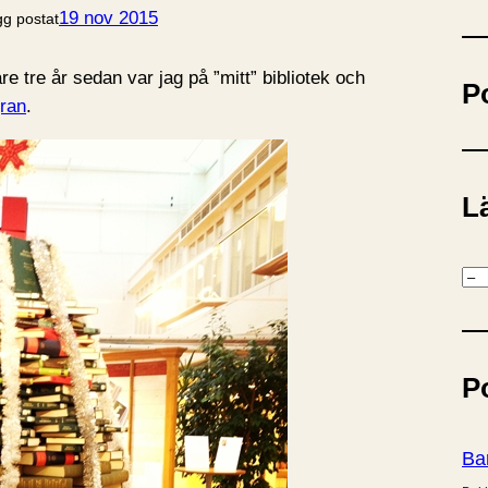
ö
19 nov 2015
gg postat
k
 tre år sedan var jag på ”mitt” bibliotek och
P
gran
.
Lä
K
a
t
e
P
g
o
r
Ba
i