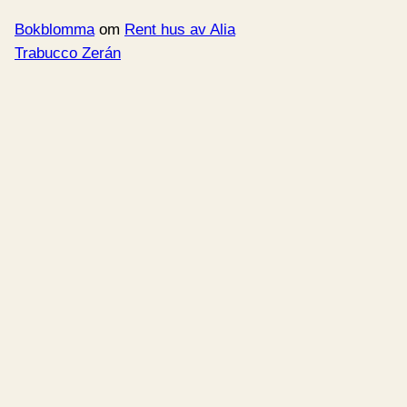
Bokblomma
om
Rent hus av Alia
Trabucco Zerán