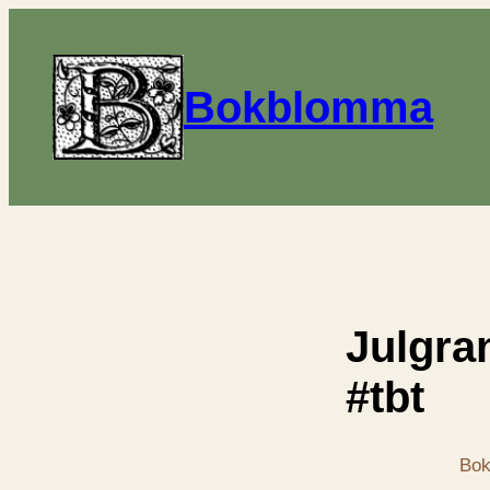
Bokblomma
Julgra
#tbt
Bok