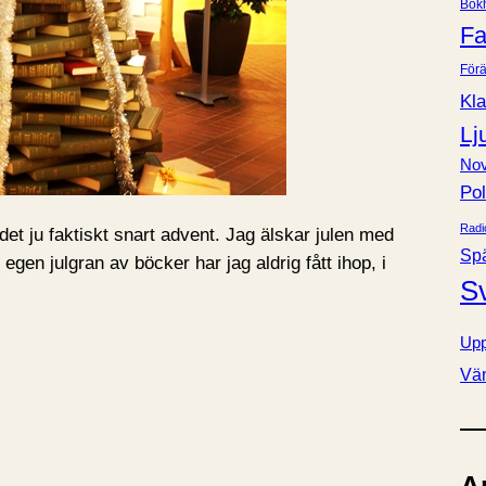
Bok
e
Fa
r
Förä
Kla
Lj
Nov
Pol
Radi
et ju faktiskt snart advent. Jag älskar julen med
Sp
 egen julgran av böcker har jag aldrig fått ihop, i
S
Upp
Vä