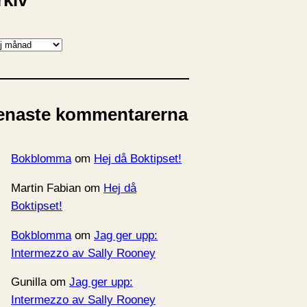
rkiv
enaste kommentarerna
Bokblomma
om
Hej då Boktipset!
Martin Fabian
om
Hej då
Boktipset!
Bokblomma
om
Jag ger upp:
Intermezzo av Sally Rooney
Gunilla
om
Jag ger upp:
Intermezzo av Sally Rooney