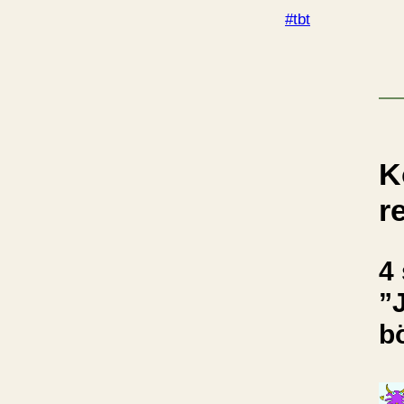
#tbt
K
r
4 
”
b