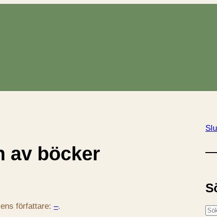
Slu
n av böcker
S
ens författare:
–
.
S