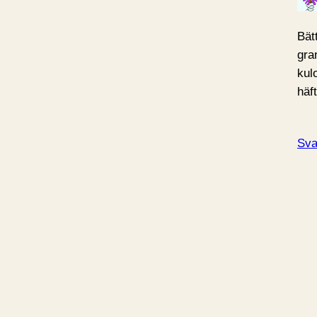
Bät
gra
kul
häft
Sva