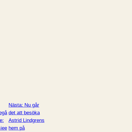
Nästa:
Nu går
egå
det att besöka
e:
Astrid Lindgrens
iee
hem på