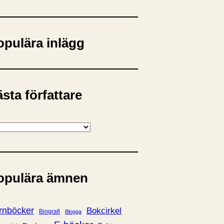
opulära inlägg
sta författare
opulära ämnen
rnböcker
Bokcirkel
Biografi
Blogga