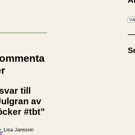
A
A
r
k
i
S
v
ommenta
er
svar till
Julgran av
öcker #tbt”
Lisa Jansson