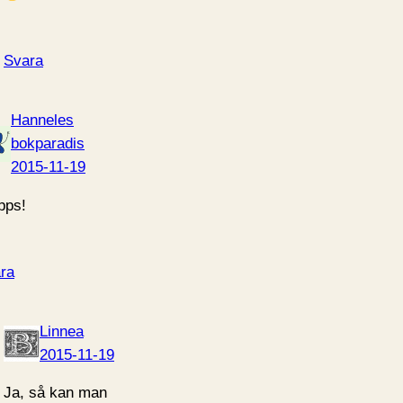
Svara
Hanneles
bokparadis
2015-11-19
pps!
ra
Linnea
2015-11-19
Ja, så kan man