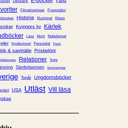
E-böcker
Deckare
Fakta
handel
voriter
Framsidor
Filmatiseringar
Historia
Klass
ldraskap
Illustrerat
Kärlek
ssiker
Kvinnors liv
udböcker
Nobelpriset
Läsa
Mord
eller
Personligt
Nyutkommet
Poesi
itik & samhälle
Prisbelönt
Relationer
Sorg
oföljetongen
änning
Storbritannien
Summeringar
verige
Ungdomsböcker
Tonår
Utläst
Vill läsa
USA
växt
nskap