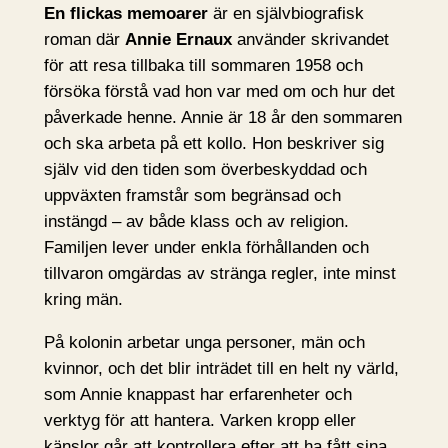
En flickas memoarer
är en självbiografisk
roman där
Annie Ernaux
använder skrivandet
för att resa tillbaka till sommaren 1958 och
försöka förstå vad hon var med om och hur det
påverkade henne. Annie är 18 år den sommaren
och ska arbeta på ett kollo. Hon beskriver sig
själv vid den tiden som överbeskyddad och
uppväxten framstår som begränsad och
instängd – av både klass och av religion.
Familjen lever under enkla förhållanden och
tillvaron omgärdas av stränga regler, inte minst
kring män.
På kolonin arbetar unga personer, män och
kvinnor, och det blir inträdet till en helt ny värld,
som Annie knappast har erfarenheter och
verktyg för att hantera. Varken kropp eller
känslor går att kontrollera efter att ha fått sina