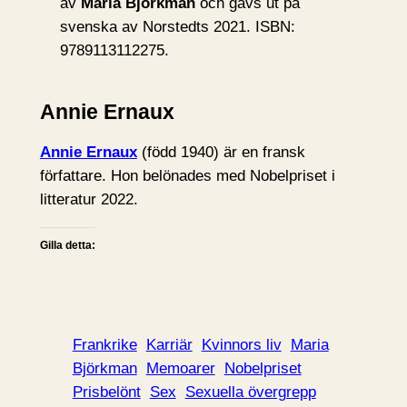
av
Maria Björkman
och gavs ut på
svenska av Norstedts 2021. ISBN:
9789113112275.
Annie Ernaux
Annie Ernaux
(född 1940) är en fransk
författare. Hon belönades med Nobelpriset i
litteratur 2022.
Gilla detta:
Frankrike
Karriär
Kvinnors liv
Maria
Björkman
Memoarer
Nobelpriset
Prisbelönt
Sex
Sexuella övergrepp