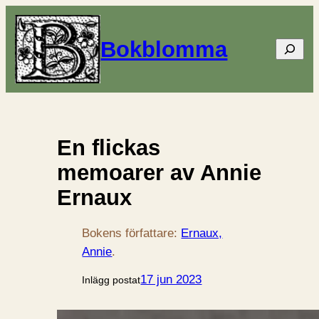
Bokblomma
Sök
En flickas
memoarer av Annie
Ernaux
Bokens författare:
Ernaux,
Annie
.
17 jun 2023
Inlägg postat