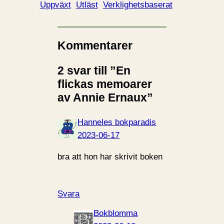
Uppväxt
Utläst
Verklighetsbaserat
Kommentarer
2 svar till ”En
flickas memoarer
av Annie Ernaux”
Hanneles bokparadis
2023-06-17
bra att hon har skrivit boken
Svara
Bokblomma