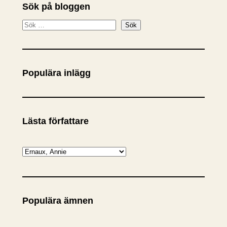
Sök på bloggen
S
Sök
ö
k
Populära inlägg
Lästa författare
K
a
t
e
Populära ämnen
g
o