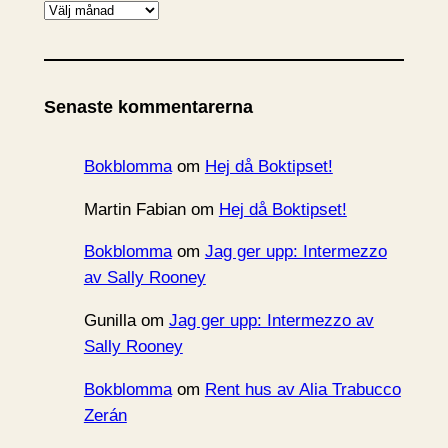
A
r
k
i
Senaste kommentarerna
v
Bokblomma
om
Hej då Boktipset!
Martin Fabian
om
Hej då Boktipset!
Bokblomma
om
Jag ger upp: Intermezzo
av Sally Rooney
Gunilla
om
Jag ger upp: Intermezzo av
Sally Rooney
Bokblomma
om
Rent hus av Alia Trabucco
Zerán