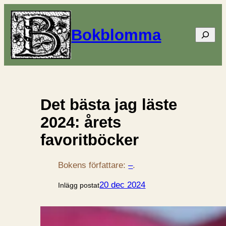
Bokblomma
Sök
Det bästa jag läste
2024: årets
favoritböcker
Bokens författare:
–
.
20 dec 2024
Inlägg postat