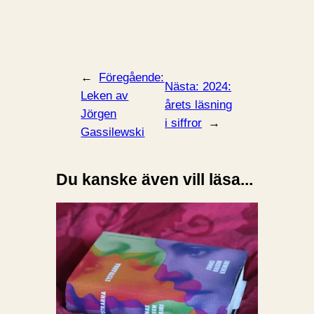
←
Föregående:
Nästa:
2024:
Leken av
årets läsning
Jörgen
i siffror
→
Gassilewski
Du kanske även vill läsa...