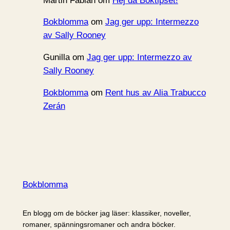
Martin Fabian
om
Hej då Boktipset!
Bokblomma
om
Jag ger upp: Intermezzo
av Sally Rooney
Gunilla
om
Jag ger upp: Intermezzo av
Sally Rooney
Bokblomma
om
Rent hus av Alia Trabucco
Zerán
Bokblomma
En blogg om de böcker jag läser: klassiker, noveller,
romaner, spänningsromaner och andra böcker.