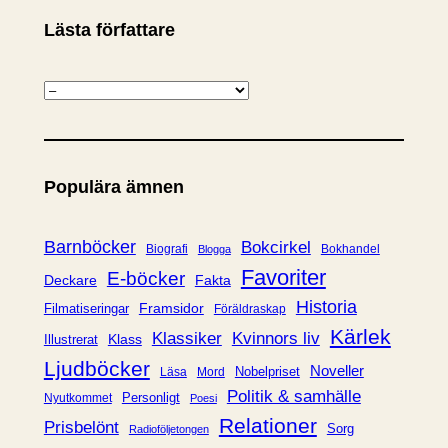
Lästa författare
K
a
t
e
Populära ämnen
g
o
r
Barnböcker
Bokcirkel
Biografi
Bokhandel
Blogga
i
Favoriter
E-böcker
Deckare
Fakta
e
Historia
Framsidor
Filmatiseringar
Föräldraskap
r
Kärlek
Klassiker
Kvinnors liv
Klass
Illustrerat
Ljudböcker
Noveller
Nobelpriset
Läsa
Mord
Politik & samhälle
Personligt
Nyutkommet
Poesi
Relationer
Prisbelönt
Sorg
Radioföljetongen