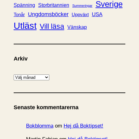
Sverige
Spänning
Storbritannien
Summeringar
Ungdomsböcker
USA
Uppväxt
Tonår
Utläst
Vill läsa
Vänskap
Arkiv
A
r
k
i
Senaste kommentarerna
v
Bokblomma
om
Hej då Boktipset!