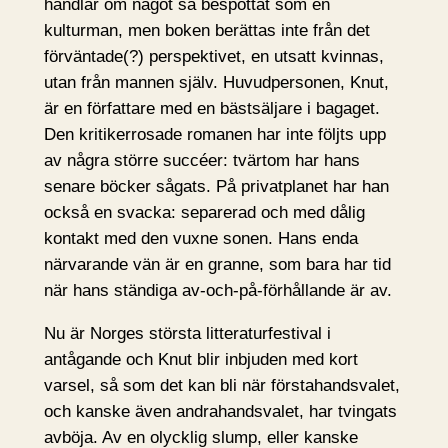
handlar om något så bespottat som en
kulturman, men boken berättas inte från det
förväntade(?) perspektivet, en utsatt kvinnas,
utan från mannen själv. Huvudpersonen, Knut,
är en författare med en bästsäljare i bagaget.
Den kritikerrosade romanen har inte följts upp
av några större succéer: tvärtom har hans
senare böcker sågats. På privatplanet har han
också en svacka: separerad och med dålig
kontakt med den vuxne sonen. Hans enda
närvarande vän är en granne, som bara har tid
när hans ständiga av-och-på-förhållande är av.
Nu är Norges största litteraturfestival i
antågande och Knut blir inbjuden med kort
varsel, så som det kan bli när förstahandsvalet,
och kanske även andrahandsvalet, har tvingats
avböja. Av en olycklig slump, eller kanske