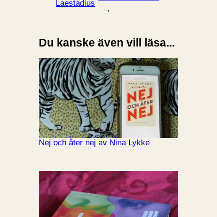
Laestadius
→
Du kanske även vill läsa...
Nej och åter nej av Nina Lykke