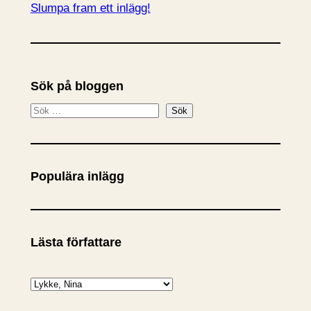
Slumpa fram ett inlägg!
Sök på bloggen
S
Sök
ö
k
Populära inlägg
Lästa författare
K
a