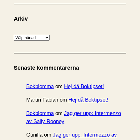
Arkiv
A
r
k
i
Senaste kommentarerna
v
Bokblomma
om
Hej då Boktipset!
Martin Fabian
om
Hej då Boktipset!
Bokblomma
om
Jag ger upp: Intermezzo
av Sally Rooney
Gunilla
om
Jag ger upp: Intermezzo av