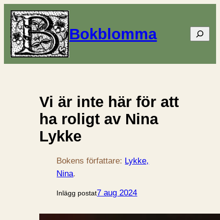
Bokblomma
Sök
Vi är inte här för att
ha roligt av Nina
Lykke
Bokens författare:
Lykke,
Nina
.
7 aug 2024
Inlägg postat