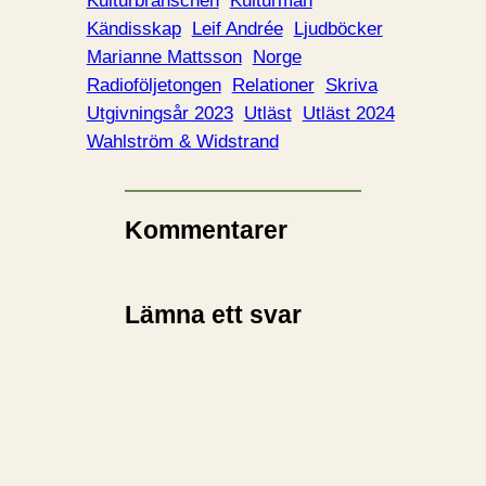
Kulturbranschen
Kulturmän
Kändisskap
Leif Andrée
Ljudböcker
Marianne Mattsson
Norge
Radioföljetongen
Relationer
Skriva
Utgivningsår 2023
Utläst
Utläst 2024
Wahlström & Widstrand
Kommentarer
Lämna ett svar