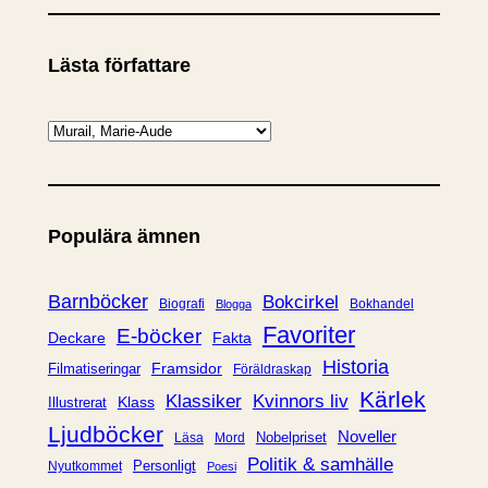
Lästa författare
K
a
t
e
Populära ämnen
g
o
r
Barnböcker
Bokcirkel
Biografi
Bokhandel
Blogga
i
Favoriter
E-böcker
Deckare
Fakta
e
Historia
Framsidor
Filmatiseringar
Föräldraskap
r
Kärlek
Klassiker
Kvinnors liv
Klass
Illustrerat
Ljudböcker
Noveller
Nobelpriset
Läsa
Mord
Politik & samhälle
Personligt
Nyutkommet
Poesi