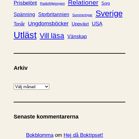
Relationer
Prisbelönt
Sorg
Radioföljetongen
Sverige
Spänning
Storbritannien
Summeringar
Ungdomsböcker
USA
Uppväxt
Tonår
Utläst
Vill läsa
Vänskap
Arkiv
A
r
k
i
Senaste kommentarerna
v
Bokblomma
om
Hej då Boktipset!