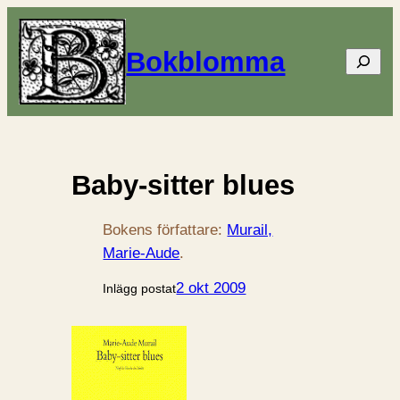
Bokblomma
Sök
Baby-sitter blues
Bokens författare:
Murail,
Marie-Aude
.
2 okt 2009
Inlägg postat