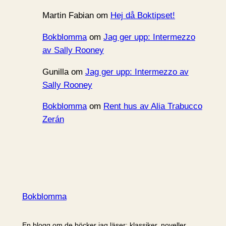
Martin Fabian
om
Hej då Boktipset!
Bokblomma
om
Jag ger upp: Intermezzo
av Sally Rooney
Gunilla
om
Jag ger upp: Intermezzo av
Sally Rooney
Bokblomma
om
Rent hus av Alia Trabucco
Zerán
Bokblomma
En blogg om de böcker jag läser: klassiker, noveller,