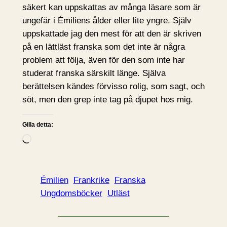
säkert kan uppskattas av många läsare som är
ungefär i Émiliens ålder eller lite yngre. Själv
uppskattade jag den mest för att den är skriven
på en lättläst franska som det inte är några
problem att följa, även för den som inte har
studerat franska särskilt länge. Själva
berättelsen kändes förvisso rolig, som sagt, och
söt, men den grep inte tag på djupet hos mig.
Gilla detta:
L
a
d
d
Émilien
Frankrike
Franska
a
Ungdomsböcker
Utläst
r
i