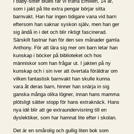
I baby-sitter blues får vi träffa Émilien, 14 år,
som i jakt på lite extra pengar börjar sitta
barnvakt. Han har ingen tidigare vana vid barn
eftersom han saknar syskon själv, men han ger
sig ändå in i det och blir riktigt fascinerad.
Särskilt fastnar han för den sex månader gamla
Anthony. För att lära sig mer om barn letar han
kunskap i böcker på biblioteket och hos
människor som han frågar ut. I jakten på ny
kunskap och i sin iver att övertala föräldrar om
vilken fantastisk barnvakt han skulle kunna
vara åt deras barn, hinner han snärja in sig
ganska många olika lögner, innan hans mamma
plötsligt sätter stopp för hans extraknäck. Hans
nya idé blir att ge extraundervisning till en
dyslektiker, som har hamnat lite efter i skolan.
Det är en smårolig och gullig liten bok som