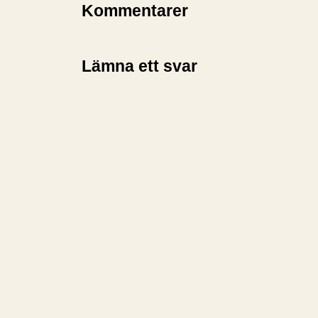
n
Kommentarer
…
Lämna ett svar