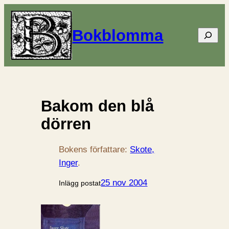
Bokblomma
Sök
Bakom den blå
dörren
Bokens författare:
Skote,
Inger
.
25 nov 2004
Inlägg postat