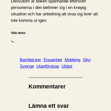
Dessutom är boken spännande eftersom
personerna i den befinner sig i en knepig
situation och har anledning att oroa sig över att
inte komma ut igen.
Gilla detta:
L
a
d
d
Barnböcker
Ensamhet
Mobbing
Silvi
a
Sverige
Utanförskap
Utläst
r
i
n
Kommentarer
…
Lämna ett svar