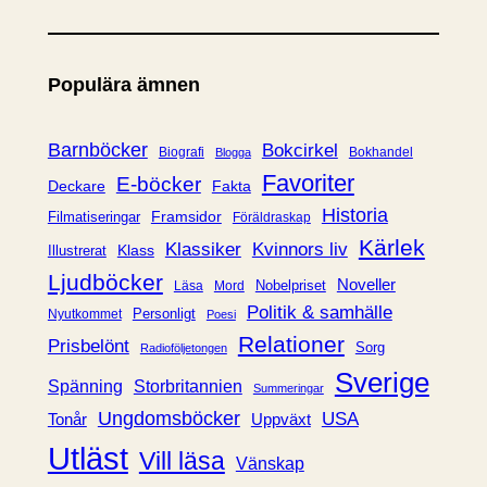
a
t
e
Populära ämnen
g
o
r
Barnböcker
Bokcirkel
Biografi
Bokhandel
Blogga
i
Favoriter
E-böcker
Deckare
Fakta
e
Historia
Framsidor
Filmatiseringar
Föräldraskap
r
Kärlek
Klassiker
Kvinnors liv
Klass
Illustrerat
Ljudböcker
Noveller
Nobelpriset
Läsa
Mord
Politik & samhälle
Personligt
Nyutkommet
Poesi
Relationer
Prisbelönt
Sorg
Radioföljetongen
Sverige
Spänning
Storbritannien
Summeringar
Ungdomsböcker
USA
Uppväxt
Tonår
Utläst
Vill läsa
Vänskap