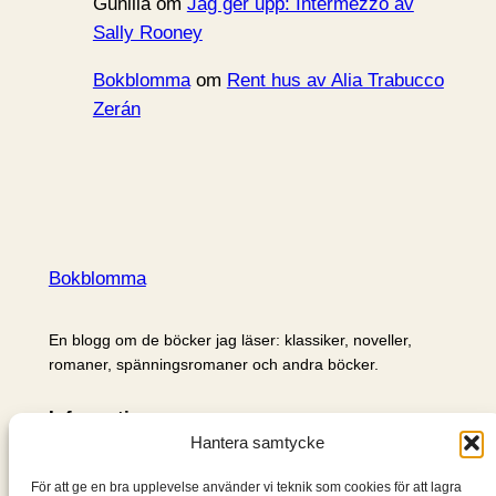
Gunilla
om
Jag ger upp: Intermezzo av
Sally Rooney
Bokblomma
om
Rent hus av Alia Trabucco
Zerán
Bokblomma
En blogg om de böcker jag läser: klassiker, noveller,
romaner, spänningsromaner och andra böcker.
Information
Hantera samtycke
Cookie- och integritetspolicy
Om mig & om bloggen
För att ge en bra upplevelse använder vi teknik som cookies för att lagra