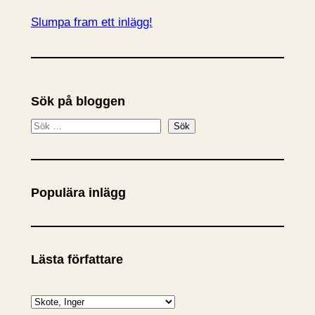
Slumpa fram ett inlägg!
Sök på bloggen
S
Sök
ö
k
Populära inlägg
Lästa författare
K