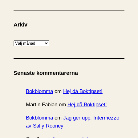
Arkiv
A
r
k
i
Senaste kommentarerna
v
Bokblomma
om
Hej då Boktipset!
Martin Fabian
om
Hej då Boktipset!
Bokblomma
om
Jag ger upp: Intermezzo
av Sally Rooney