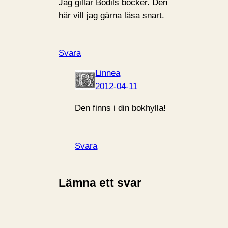
Jag gillar Bodils böcker. Den
här vill jag gärna läsa snart.
Svara
Linnea
2012-04-11
Den finns i din bokhylla!
Svara
Lämna ett svar