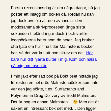
Första recensionsdag är om några dagar, så jag
postar ett inlägg om boken då. Redan nu kan
jag dock avslöja att den avhandlar den
mödosamma skrivprocessen (inga sista
sekunden-titeländringar dock!) och varför
loggböckerna heter som de heter. Jag brukar
ofta tjata om hur fina titlar Malmstens böcker
har, så det var kul att hon skrev om det.
Hör
bara hur ditt hjärta bultar i mig
,
Kom och hälsa
på mig om tusen år
…
I min jakt efter rätt bok på Boktipset hittade jag
förresten en hel drös Malmstenböcker som inte
var den jag sökte, t.ex. Surfactants and
Polymers in Drug Delivery av Bodil Malmsten.
Det är nog en annan Malmsten…
Men det är
säkert en intressant bok det med… Den ligger