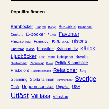
t
e
Populära ämnen
g
o
r
Barnböcker
Bokcirkel
Biografi
Bokhandel
Blogga
i
Favoriter
E-böcker
Deckare
Fakta
e
Historia
Framsidor
Filmatiseringar
Föräldraskap
r
Kärlek
Klassiker
Kvinnors liv
Klass
Illustrerat
Ljudböcker
Noveller
Nobelpriset
Läsa
Mord
Politik & samhälle
Personligt
Nyutkommet
Poesi
Relationer
Prisbelönt
Sorg
Radioföljetongen
Sverige
Spänning
Storbritannien
Summeringar
Ungdomsböcker
USA
Uppväxt
Tonår
Utläst
Vill läsa
Vänskap