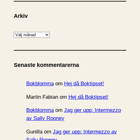
Arkiv
A
r
k
i
Senaste kommentarerna
v
Bokblomma
om
Hej då Boktipset!
Martin Fabian
om
Hej då Boktipset!
Bokblomma
om
Jag ger upp: Intermezzo
av Sally Rooney
Gunilla
om
Jag ger upp: Intermezzo av
Sally Rooney