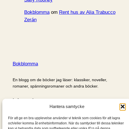
Bokblomma
om
Rent hus av Alia Trabucco
Zerán
Bokblomma
En blogg om de böcker jag läser: klassiker, noveller,
romaner, spänningsromaner och andra böcker.
Information
Hantera samtycke
Cookie- och integritetspolicy
Om mig & om bloggen
För att ge en bra upplevelse använder vi teknik som cookies för att lagra
S
och/eller komma åt enhetsinformation. När du samtycker till dessa tekniker
kan vi behandla data som surfbeteende eller unika ID:n på denna