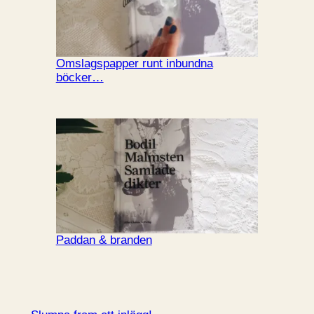
Omslagspapper runt inbundna
böcker…
Paddan & branden