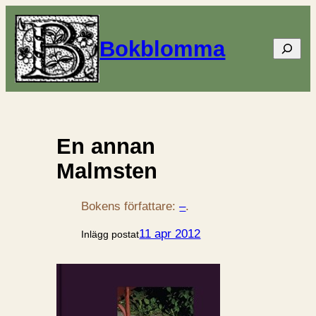
Bokblomma
Sök
En annan
Malmsten
Bokens författare:
–
.
11 apr 2012
Inlägg postat