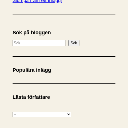
Slumpa fram ett inlägg!
Sök på bloggen
S
Sök
ö
k
Populära inlägg
Lästa författare
K
a