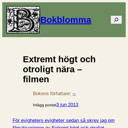
Bokblomma
Sök
Extremt högt och
otroligt nära –
filmen
Bokens författare:
–
.
3 jun 2013
Inlägg postat
För evigheters evigheter sedan så skrev jag om
filmatiseringen
av
Extremt högt och otroligt