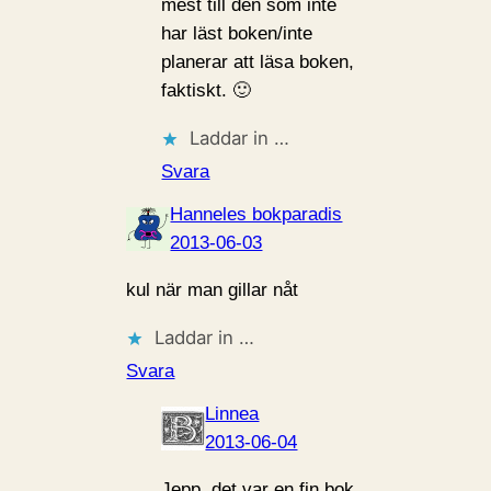
mest till den som inte
har läst boken/inte
planerar att läsa boken,
faktiskt. 🙂
Laddar in …
Svara
Hanneles bokparadis
2013-06-03
kul när man gillar nåt
Laddar in …
Svara
Linnea
2013-06-04
Jepp, det var en fin bok.