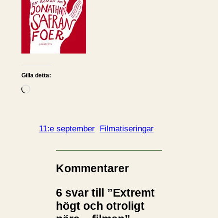
Gilla detta:
L
a
d
d
11:e september
Filmatiseringar
a
r
i
Kommentarer
n
6 svar till ”Extremt
…
högt och otroligt