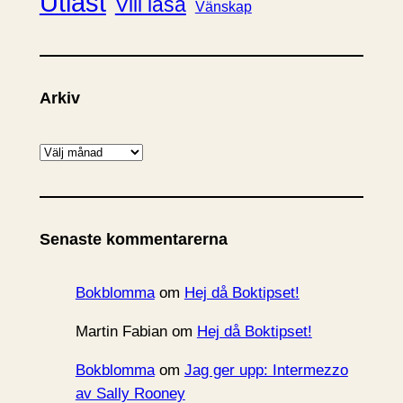
Utläst
Vill läsa
Vänskap
Arkiv
A
r
k
i
Senaste kommentarerna
v
Bokblomma
om
Hej då Boktipset!
Martin Fabian
om
Hej då Boktipset!
Bokblomma
om
Jag ger upp: Intermezzo
av Sally Rooney