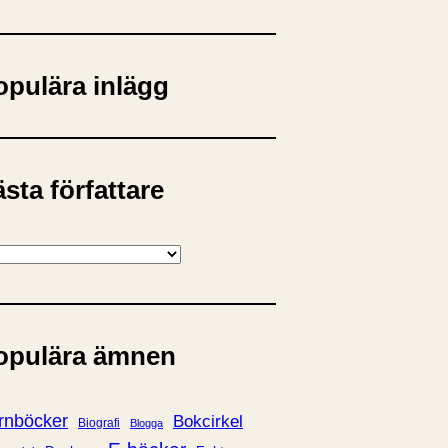
opulära inlägg
sta författare
opulära ämnen
rnböcker
Bokcirkel
Biografi
Blogga