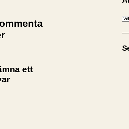
A
A
ommenta
r
er
k
i
S
v
ämna ett
var