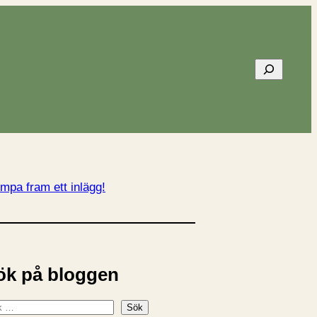
Sök
mpa fram ett inlägg!
ök på bloggen
Sök