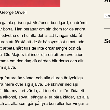
A
 George Orwell
A
r
n gamla grisen på Mr Jones bondgård, en dröm i
k
r borta. Han berättar om sin dröm för de andra
i
dvetna om hur illa det är att tvingas slita åt
S
v
ren att förstå att de är hänsynslöst utnyttjade
 arbeta hårt tills de inte orkar längre och då
r Old Majors tal inser djuren att en revolution
ömma om den dag då gården blir deras och allt
em själva.
 fortare än väntat och alla djuren är lyckliga
ara herre över sig själva. De skriver ned sju
r lika mycket värda, att inget djur får döda ett
ka alkohol, sova i sängar eller bära kläder, att alla
h att alla som går på fyra ben eller har vingar är