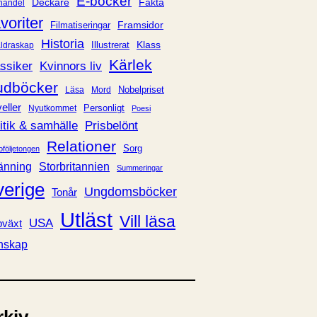
E-böcker
Deckare
Fakta
handel
voriter
Framsidor
Filmatiseringar
Historia
Klass
ldraskap
Illustrerat
Kärlek
ssiker
Kvinnors liv
udböcker
Nobelpriset
Läsa
Mord
eller
Personligt
Nyutkommet
Poesi
itik & samhälle
Prisbelönt
Relationer
Sorg
oföljetongen
änning
Storbritannien
Summeringar
verige
Ungdomsböcker
Tonår
Utläst
Vill läsa
USA
växt
nskap