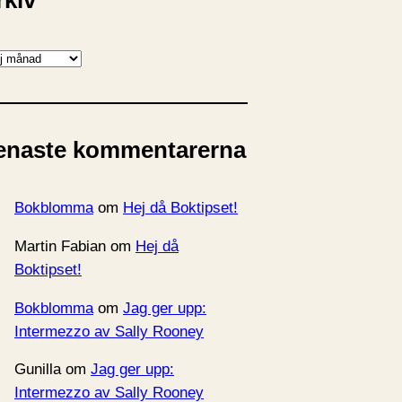
rkiv
enaste kommentarerna
Bokblomma
om
Hej då Boktipset!
Martin Fabian
om
Hej då
Boktipset!
Bokblomma
om
Jag ger upp:
Intermezzo av Sally Rooney
Gunilla
om
Jag ger upp:
Intermezzo av Sally Rooney