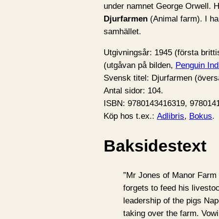
under namnet George Orwell. Ha
Djurfarmen
(Animal farm). I han
samhället.
Utgivningsår: 1945 (första brit
(utgåvan på bilden,
Penguin Ind
Svensk titel: Djurfarmen (övers
Antal sidor: 104.
ISBN: 9780143416319, 978014
Köp hos t.ex.:
Adlibris
,
Bokus
.
Baksidestext
”Mr Jones of Manor Farm i
forgets to feed his livest
leadership of the pigs Na
taking over the farm. Vowin