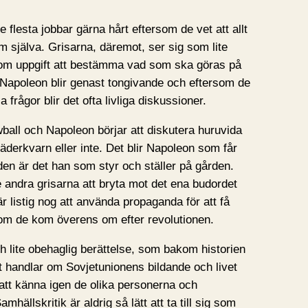
e flesta jobbar gärna hårt eftersom de vet att allt
 själva. Grisarna, däremot, ser sig som lite
som uppgift att bestämma vad som ska göras på
Napoleon blir genast tongivande och eftersom de
la frågor blir det ofta livliga diskussioner.
wball och Napoleon börjar att diskutera huruvida
äderkvarn eller inte. Det blir Napoleon som får
nden är det han som styr och ställer på gården.
e andra grisarna att bryta mot det ena budordet
r listig nog att använda propaganda för att få
s som de kom överens om efter revolutionen.
ch lite obehaglig berättelse, som bakom historien
t handlar om Sovjetunionens bildande och livet
 att känna igen de olika personerna och
mhällskritik är aldrig så lätt att ta till sig som