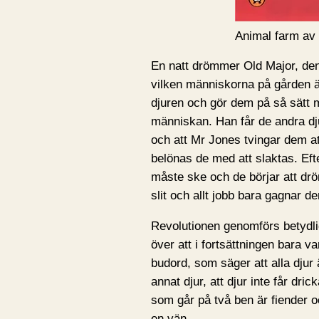
Animal farm av
En natt drömmer Old Major, de
vilken människorna på gården ä
djuren och gör dem på så sätt me
människan. Han får de andra dju
och att Mr Jones tvingar dem att
belönas de med att slaktas. Efte
måste ske och de börjar att dr
slit och allt jobb bara gagnar d
Revolutionen genomförs betydligt
över att i fortsättningen bara v
budord, som säger att alla djur ä
annat djur, att djur inte får dric
som går på två ben är fiender oc
en vän.