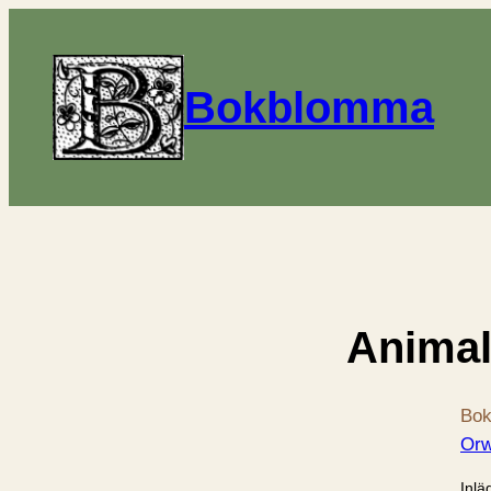
Bokblomma
Animal
Bok
Orw
Inlä