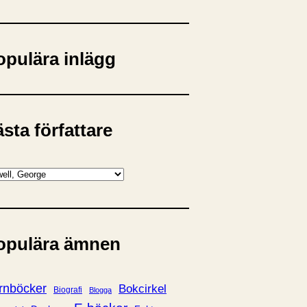
opulära inlägg
sta författare
opulära ämnen
rnböcker
Bokcirkel
Biografi
Blogga