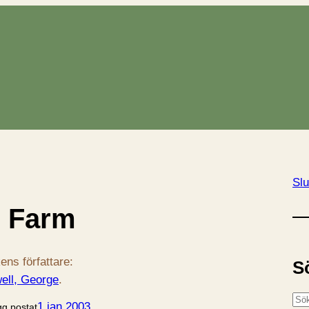
Slu
 Farm
ens författare:
S
ell, George
.
S
1 jan 2003
gg postat