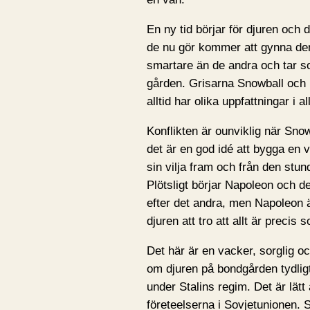
En ny tid börjar för djuren och d
de nu gör kommer att gynna dem
smartare än de andra och tar 
gården. Grisarna Snowball och 
alltid har olika uppfattningar i al
Konflikten är ounviklig när Sno
det är en god idé att bygga en v
sin vilja fram och från den stu
Plötsligt börjar Napoleon och d
efter det andra, men Napoleon ä
djuren att tro att allt är preci
Det här är en vacker, sorglig o
om djuren på bondgården tydlig
under Stalins regim. Det är lätt
företeelserna i Sovjetunionen. Sa