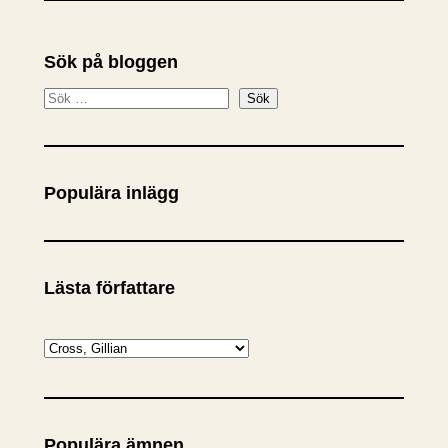
Sök på bloggen
S
Sök
ö
k
Populära inlägg
Lästa författare
K
a
t
e
Populära ämnen