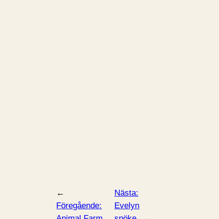
←
Nästa:
Föregående:
Evelyn
Animal Farm
spöke
→