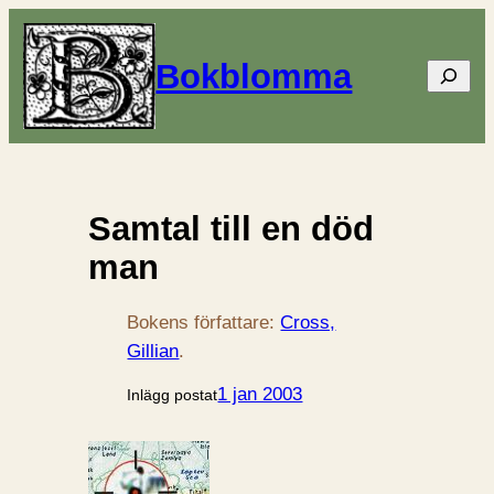
Bokblomma
Sök
Samtal till en död
man
Bokens författare:
Cross,
Gillian
.
1 jan 2003
Inlägg postat