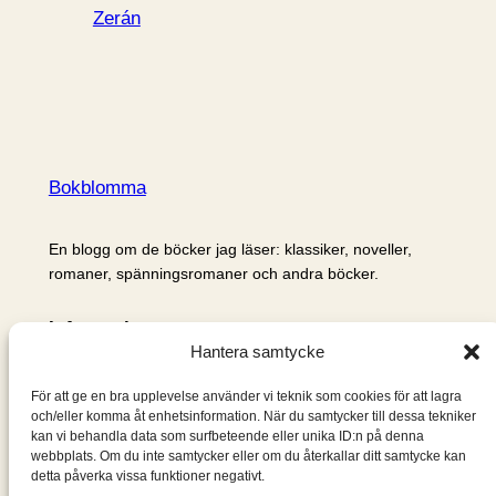
Zerán
Bokblomma
En blogg om de böcker jag läser: klassiker, noveller,
romaner, spänningsromaner och andra böcker.
Information
Hantera samtycke
Cookie- och integritetspolicy
Om mig & om bloggen
För att ge en bra upplevelse använder vi teknik som cookies för att lagra
S
och/eller komma åt enhetsinformation. När du samtycker till dessa tekniker
kan vi behandla data som surfbeteende eller unika ID:n på denna
ö
webbplats. Om du inte samtycker eller om du återkallar ditt samtycke kan
k
detta påverka vissa funktioner negativt.