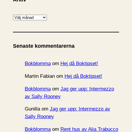
A
r
k
i
Senaste kommentarerna
v
Bokblomma
om
Hej då Boktipset!
Martin Fabian
om
Hej då Boktipset!
Bokblomma
om
Jag ger upp: Intermezzo
av Sally Rooney
Gunilla
om
Jag ger upp: Intermezzo av
Sally Rooney
Bokblomma
om
Rent hus av Alia Trabucco