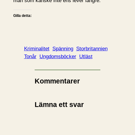
man som kanske inte ens lever längre.
Gilla detta:
Kriminalitet
Spänning
Storbritannien
Tonår
Ungdomsböcker
Utläst
Kommentarer
Lämna ett svar