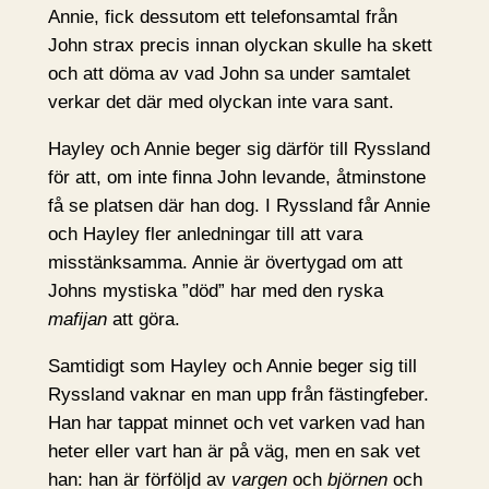
Annie, fick dessutom ett telefonsamtal från
John strax precis innan olyckan skulle ha skett
och att döma av vad John sa under samtalet
verkar det där med olyckan inte vara sant.
Hayley och Annie beger sig därför till Ryssland
för att, om inte finna John levande, åtminstone
få se platsen där han dog. I Ryssland får Annie
och Hayley fler anledningar till att vara
misstänksamma. Annie är övertygad om att
Johns mystiska ”död” har med den ryska
mafijan
att göra.
Samtidigt som Hayley och Annie beger sig till
Ryssland vaknar en man upp från fästingfeber.
Han har tappat minnet och vet varken vad han
heter eller vart han är på väg, men en sak vet
han: han är förföljd av
vargen
och
björnen
och