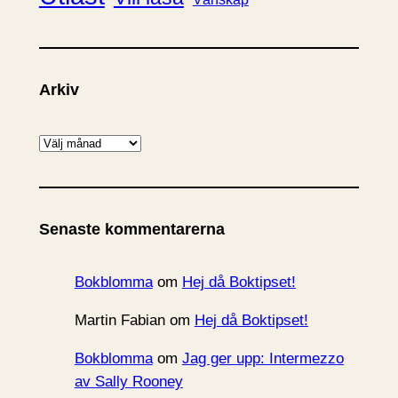
Arkiv
A
r
k
i
Senaste kommentarerna
v
Bokblomma
om
Hej då Boktipset!
Martin Fabian
om
Hej då Boktipset!
Bokblomma
om
Jag ger upp: Intermezzo
av Sally Rooney