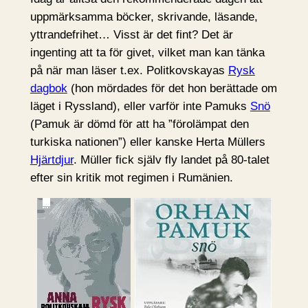
uppmärksamma böcker, skrivande, läsande,
yttrandefrihet… Visst är det fint? Det är
ingenting att ta för givet, vilket man kan tänka
på när man läser t.ex. Politkovskayas
Rysk
dagbok
(hon mördades för det hon berättade om
läget i Ryssland), eller varför inte Pamuks
Snö
(Pamuk är dömd för att ha ”förolämpat den
turkiska nationen”) eller kanske Herta Müllers
Hjärtdjur
. Müller fick själv fly landet på 80-talet
efter sin kritik mot regimen i Rumänien.