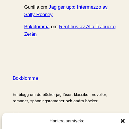
Gunilla
om
Jag ger upp: Intermezzo av
Sally Rooney
Bokblomma
om
Rent hus av Alia Trabucco
Zerán
Bokblomma
En blogg om de böcker jag läser: klassiker, noveller,
romaner, spänningsromaner och andra böcker.
Information
Hantera samtycke
Cookie- och integritetspolicy