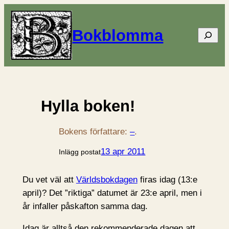
Bokblomma
Sök
Hylla boken!
Bokens författare:
–
.
13 apr 2011
Inlägg postat
Du vet väl att
Världsbokdagen
firas idag (13:e
april)? Det ”riktiga” datumet är 23:e april, men i
år infaller påskafton samma dag.
Idag är alltså den rekommenderade dagen att