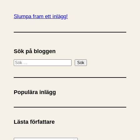
Slumpa fram ett inlägg!
Sök på bloggen
S
Sök
ö
k
Populära inlägg
Lästa författare