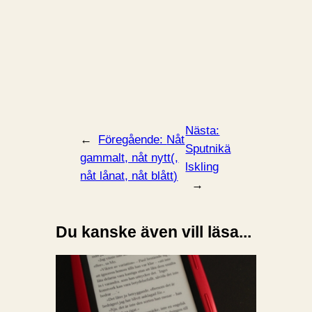
Nästa:
←
Föregående:
Nåt
Sputnikä
gammalt, nåt nytt(,
lskling
nåt lånat, nåt blått)
→
Du kanske även vill läsa...