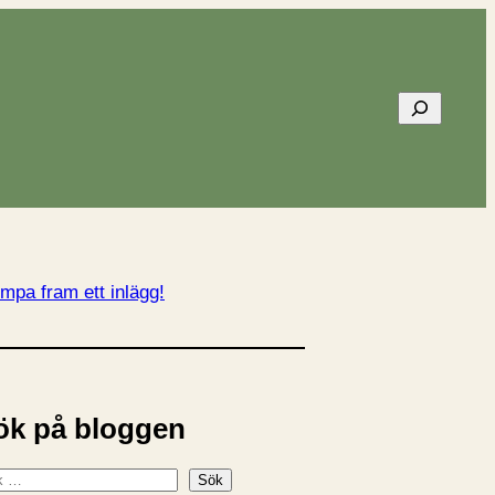
Sök
mpa fram ett inlägg!
ök på bloggen
Sök