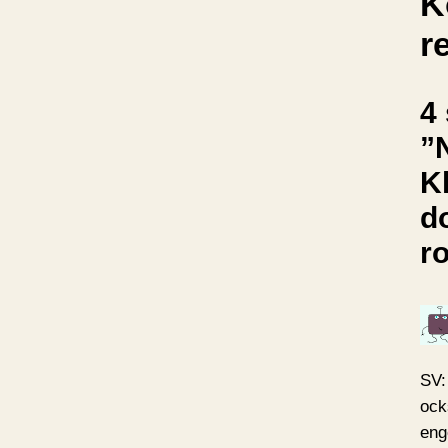
K
r
4 
”N
K
d
r
SV:
ock
eng