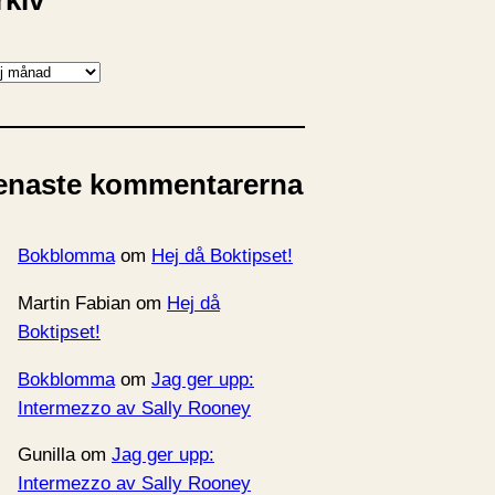
rkiv
enaste kommentarerna
Bokblomma
om
Hej då Boktipset!
Martin Fabian
om
Hej då
Boktipset!
Bokblomma
om
Jag ger upp:
Intermezzo av Sally Rooney
Gunilla
om
Jag ger upp:
Intermezzo av Sally Rooney