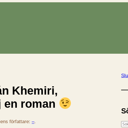
Slu
ån Khemiri,
j en roman
S
ens författare:
–
.
S