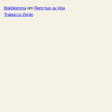
Bokblomma
om
Rent hus av Alia
Trabucco Zerán