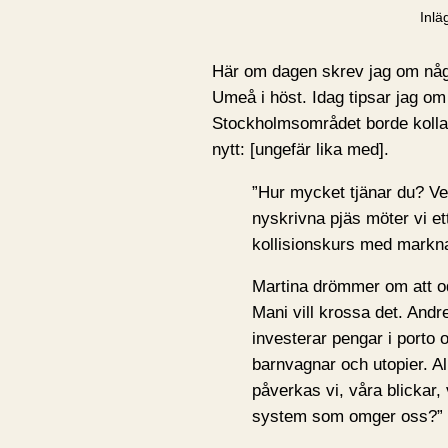
Inlä
Här om dagen skrev jag om några
Umeå i höst. Idag tipsar jag om 
Stockholmsområdet borde koll
nytt: [ungefär lika med].
”Hur mycket tjänar du? V
nyskrivna pjäs möter vi e
kollisionskurs med markn
Martina drömmer om att od
Mani vill krossa det. Andr
investerar pengar i porto 
barnvagnar och utopier. Al
påverkas vi, våra blickar
system som omger oss?”