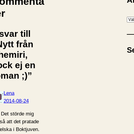
A
ommenta
er
A
r
svar till
k
ytt från
i
S
v
hemiri,
ock ej en
oman ;)”
Lena
2014-08-24
 Det störde mig
så att det pratade
elska i Boktjuven.