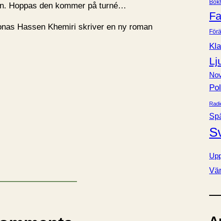
Bok
en. Hoppas den kommer på turné…
e
Fa
r
onas Hassen Khemiri skriver en ny roman
Förä
Kla
Lj
Nov
Pol
Radi
Sp
S
Upp
Vä