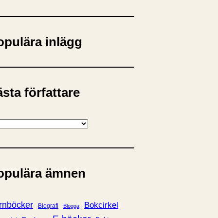
opulära inlägg
sta författare
opulära ämnen
rnböcker
Bokcirkel
Biografi
Blogga