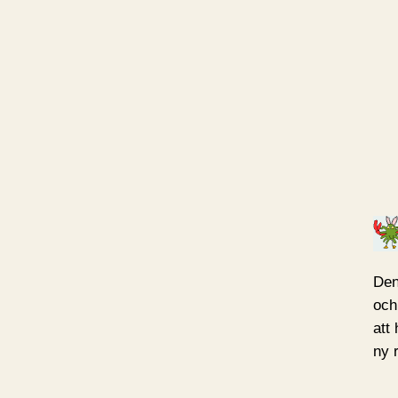
Den
och
att
ny 