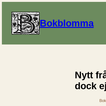
Bokblomma
Nytt fr
dock e
Bok