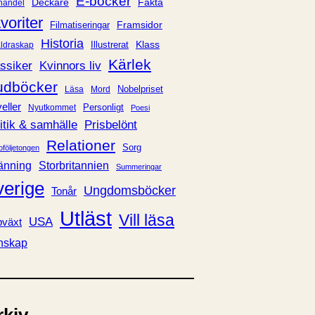
E-böcker
Deckare
Fakta
handel
voriter
Framsidor
Filmatiseringar
Historia
Klass
ldraskap
Illustrerat
Kärlek
ssiker
Kvinnors liv
udböcker
Nobelpriset
Läsa
Mord
eller
Personligt
Nyutkommet
Poesi
itik & samhälle
Prisbelönt
Relationer
Sorg
oföljetongen
änning
Storbritannien
Summeringar
verige
Ungdomsböcker
Tonår
Utläst
Vill läsa
USA
växt
nskap