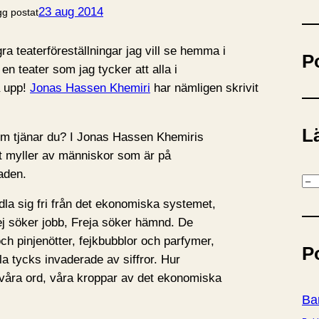
ö
23 aug 2014
gg postat
k
 teaterföreställningar jag vill se hemma i
P
en teater som jag tycker att alla i
a upp!
Jonas Hassen Khemiri
har nämligen skrivit
Lä
em tjänar du? I Jonas Hassen Khemiris
tt myller av människor som är på
aden.
K
a
la sig fri från det ekonomiska systemet,
t
ej söker jobb, Freja söker hämnd. De
e
och pinjenötter, fejkbubblor och parfymer,
P
g
la tycks invaderade av siffror. Hur
o
, våra ord, våra kroppar av det ekonomiska
r
Ba
i