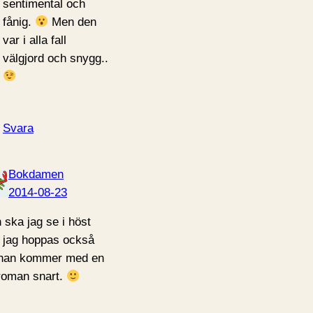
sentimental och
fånig.
Men den
var i alla fall
välgjord och snygg..
Svara
Bokdamen
2014-08-23
 ska jag se i höst
 jag hoppas också
 han kommer med en
roman snart.