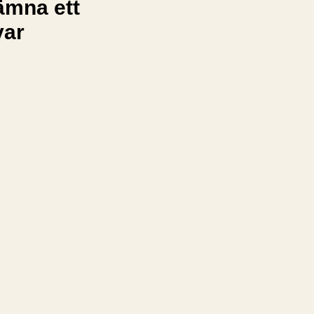
ämna ett
var