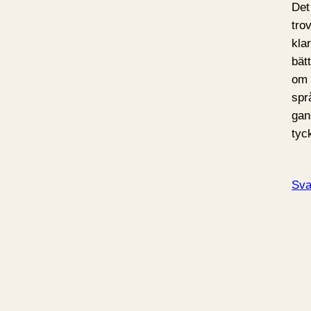
Det
tro
kla
bät
om 
spr
gan
tyc
Sva