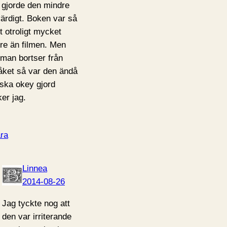
 gjorde den mindre
värdigt. Boken var så
rt otroligt mycket
tre än filmen. Men
man bortser från
åket så var den ändå
ska okey gjord
ker jag.
ra
Linnea
2014-08-26
Jag tyckte nog att
den var irriterande