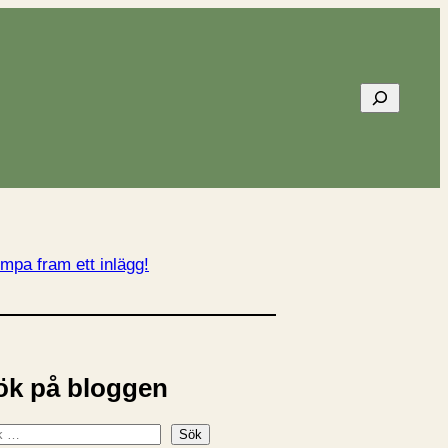
Sök
mpa fram ett inlägg!
ök på bloggen
Sök