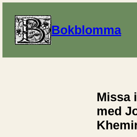
Bokblomma
Missa 
med J
Khemir