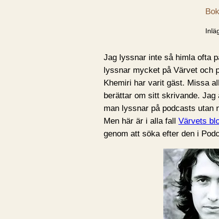
Bok
Inlä
Jag lyssnar inte så himla ofta 
lyssnar mycket på Värvet och pl
Khemiri har varit gäst. Missa al
berättar om sitt skrivande. Jag 
man lyssnar på podcasts utan n
Men här är i alla fall
Värvets bl
genom att söka efter den i Pod