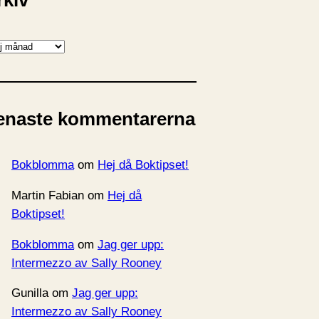
rkiv
enaste kommentarerna
Bokblomma
om
Hej då Boktipset!
Martin Fabian
om
Hej då
Boktipset!
Bokblomma
om
Jag ger upp:
Intermezzo av Sally Rooney
Gunilla
om
Jag ger upp:
Intermezzo av Sally Rooney