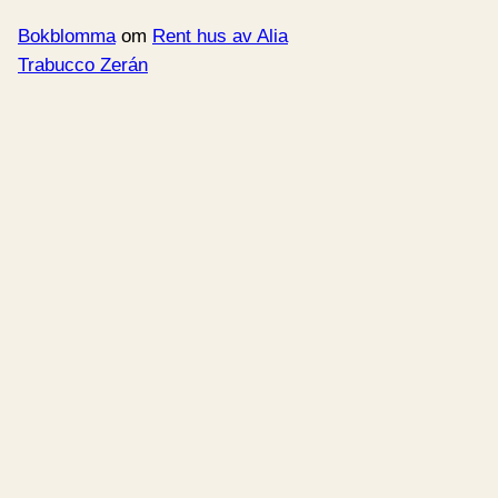
Bokblomma
om
Rent hus av Alia
Trabucco Zerán