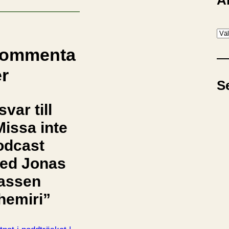
A
A
r
ommenta
k
er
i
S
v
svar till
Missa inte
odcast
ed Jonas
assen
hemiri”