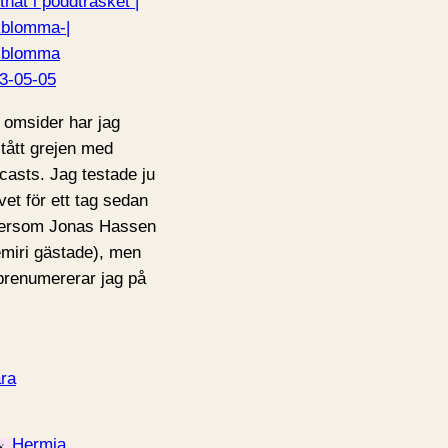
tnat i poddträsket |
blomma-|
kblomma
3-05-05
 omsider har jag
stått grejen med
casts. Jag testade ju
vet för ett tag sedan
tersom Jonas Hassen
miri gästade), men
prenumererar jag på
ra
Hermia