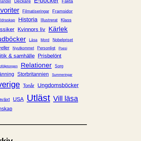
E-böcker
Deckare
Fakta
handel
voriter
Framsidor
Filmatiseringar
Historia
Klass
ldraskap
Illustrerat
Kärlek
ssiker
Kvinnors liv
udböcker
Nobelpriset
Läsa
Mord
eller
Personligt
Nyutkommet
Poesi
itik & samhälle
Prisbelönt
Relationer
Sorg
oföljetongen
änning
Storbritannien
Summeringar
verige
Ungdomsböcker
Tonår
Utläst
Vill läsa
USA
växt
nskap