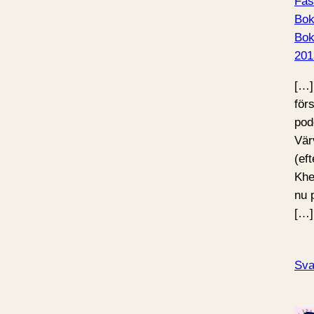
Fas
Bok
Bo
201
[…]
för
pod
Vär
(ef
Khe
nu 
[…]
Sva