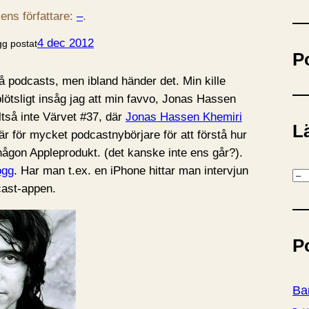
ö
ens författare:
–
.
k
4 dec 2012
gg postat
P
på podcasts, men ibland händer det. Min kille
ötsligt insåg jag att min favvo, Jonas Hassen
ltså inte Värvet #37, där
Jonas Hassen Khemiri
Lä
är för mycket podcastnybörjare för att förstå hur
ågon Appleprodukt. (det kanske inte ens går?).
ogg
. Har man t.ex. en iPhone hittar man intervjun
K
cast-appen.
a
t
e
P
g
o
r
Ba
i