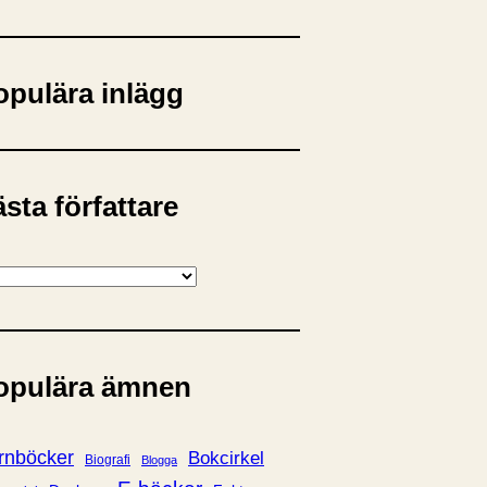
opulära inlägg
sta författare
opulära ämnen
rnböcker
Bokcirkel
Biografi
Blogga