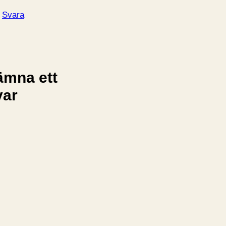
Svara
ämna ett
var