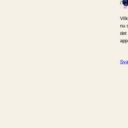
Vilk
nu 
det
app
Sva