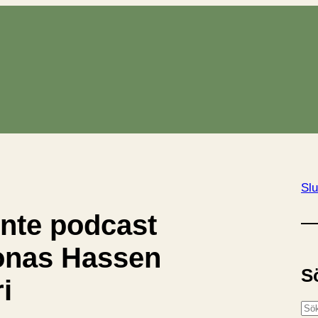
Slu
inte podcast
onas Hassen
S
i
S