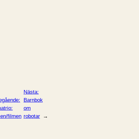
Nästa:
egående:
Barnbok
atrio:
om
en/filmen
robotar
→