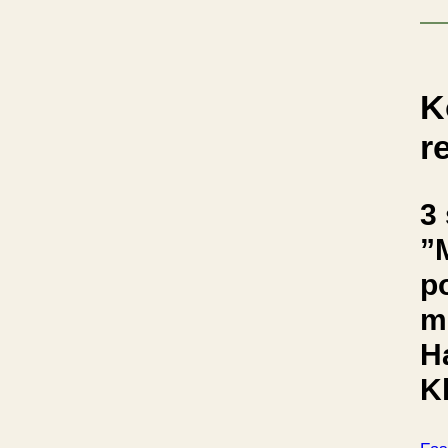
K
r
3 
”
p
m
H
K