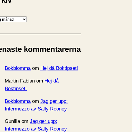
rkiv
enaste kommentarerna
Bokblomma
om
Hej då Boktipset!
Martin Fabian
om
Hej då
Boktipset!
Bokblomma
om
Jag ger upp:
Intermezzo av Sally Rooney
Gunilla
om
Jag ger upp:
Intermezzo av Sally Rooney