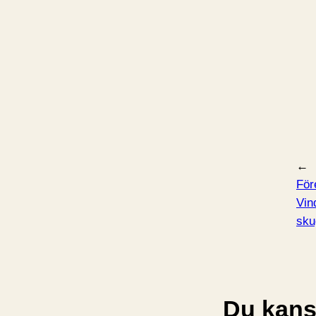
←
För
Vin
sku
Du kansk