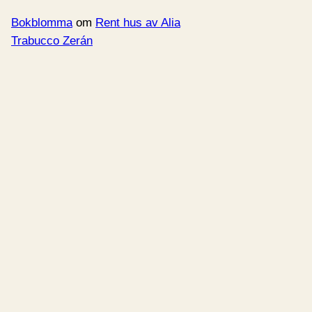
Bokblomma
om
Rent hus av Alia
Trabucco Zerán