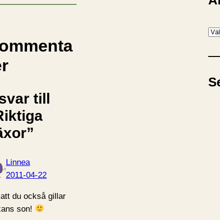
A
A
ommenta
r
k
er
i
S
v
svar till
Riktiga
äxor”
Linnea
2011-04-22
 att du också gillar
ans son!