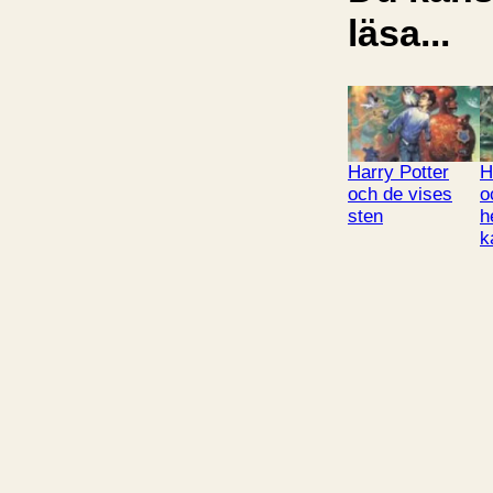
läsa...
Harry Potter
H
och de vises
o
sten
h
k