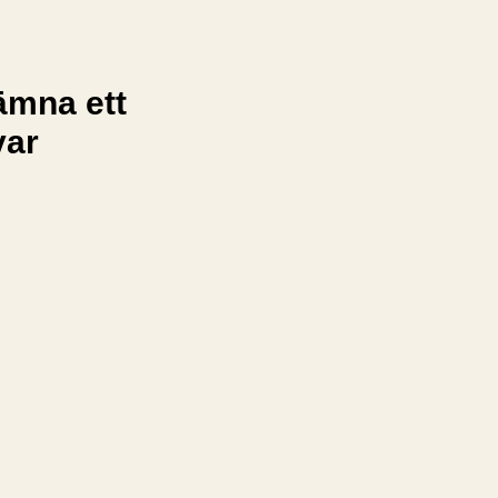
ämna ett
var