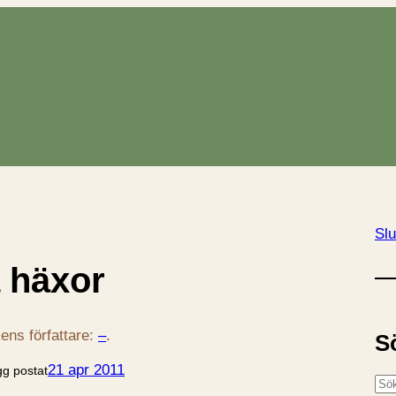
Slu
a häxor
ens författare:
–
.
S
21 apr 2011
gg postat
S