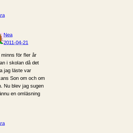
ra
Nea
2011-04-21
 minns för fler år
an i skolan då det
a jag läste var
ans Son om och om
n. Nu blev jag sugen
ännu en omläsning
ra