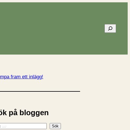
Sök
mpa fram ett inlägg!
ök på bloggen
Sök