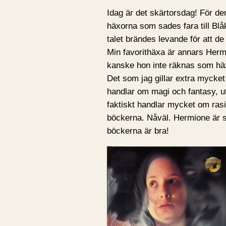
Idag är det skärtorsdag! För d
häxorna som sades fara till Blå
talet brändes levande för att 
Min favorithäxa är annars Herm
kanske hon inte räknas som häx
Det som jag gillar extra mycket
handlar om magi och fantasy, ut
faktiskt handlar mycket om rasi
böckerna. Nåväl. Hermione är 
böckerna är bra!