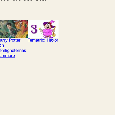
arry Potter
Tematrio: Häxor
ch
emligheternas
ammare