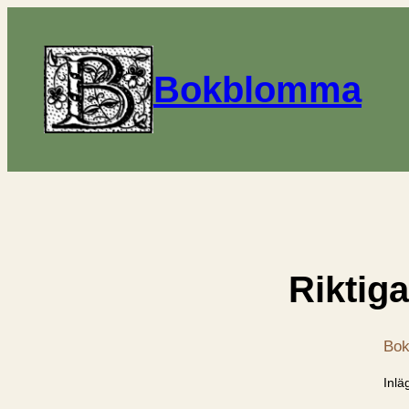
Bokblomma
Riktig
Bok
Inlä