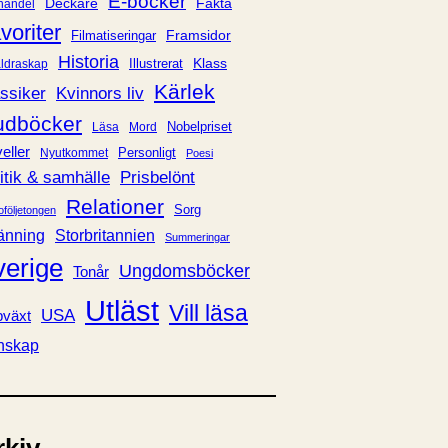
E-böcker
Deckare
Fakta
handel
voriter
Framsidor
Filmatiseringar
Historia
Klass
ldraskap
Illustrerat
Kärlek
ssiker
Kvinnors liv
udböcker
Nobelpriset
Läsa
Mord
eller
Personligt
Nyutkommet
Poesi
itik & samhälle
Prisbelönt
Relationer
Sorg
oföljetongen
änning
Storbritannien
Summeringar
verige
Ungdomsböcker
Tonår
Utläst
Vill läsa
USA
växt
nskap