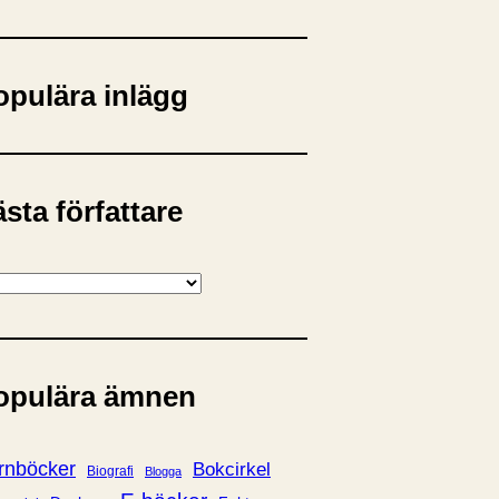
opulära inlägg
sta författare
opulära ämnen
rnböcker
Bokcirkel
Biografi
Blogga