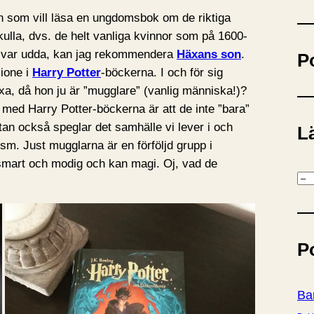
ö
en som vill läsa en ungdomsbok om de riktiga
k
kulla, dvs. de helt vanliga kvinnor som på 1600-
de var udda, kan jag rekommendera
Häxans son
.
P
ione i
Harry Potter
-böckerna. I och för sig
a, då hon ju är ”mugglare” (vanlig människa!)?
 med Harry Potter-böckerna är att de inte ”bara”
an också speglar det samhälle vi lever i och
Lä
sm. Just mugglarna är en förföljd grupp i
smart och modig och kan magi. Oj, vad de
K
a
t
e
P
g
o
r
Ba
i