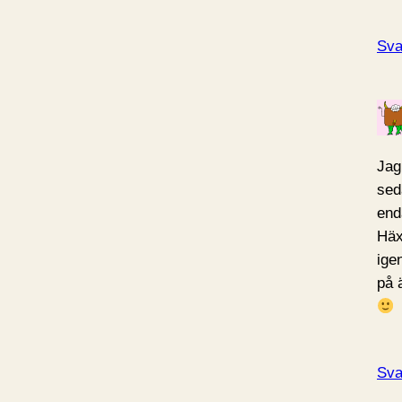
Sva
Jag
sed
end
Häx
ige
på 
Sva