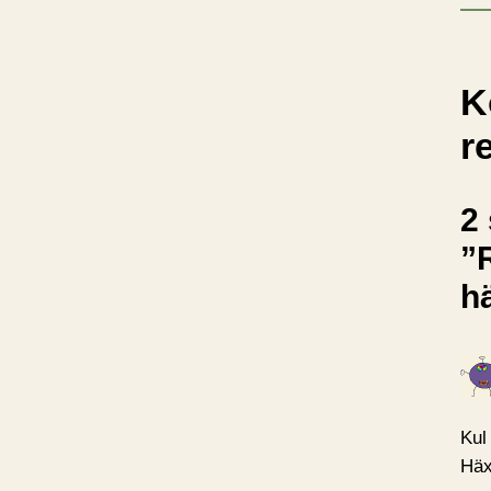
K
r
2 
”
h
Kul
Häx