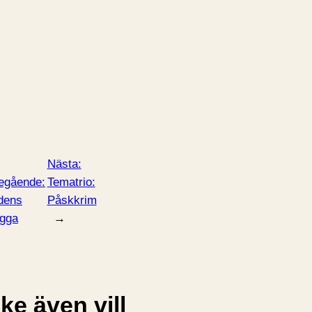
Nästa:
egående:
Tematrio:
dens
Påskkrim
gga
→
e även vill