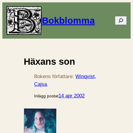
Bokblomma
Sök
Häxans son
Bokens författare:
Winqvist,
Cajsa
.
14 apr 2002
Inlägg postat