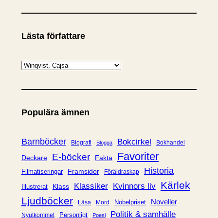
Lästa författare
K
a
t
e
Populära ämnen
g
o
r
Barnböcker
Bokcirkel
Biografi
Bokhandel
Blogga
i
Favoriter
E-böcker
Deckare
Fakta
e
Historia
Framsidor
Filmatiseringar
Föräldraskap
r
Kärlek
Klassiker
Kvinnors liv
Klass
Illustrerat
Ljudböcker
Noveller
Nobelpriset
Läsa
Mord
Politik & samhälle
Personligt
Nyutkommet
Poesi