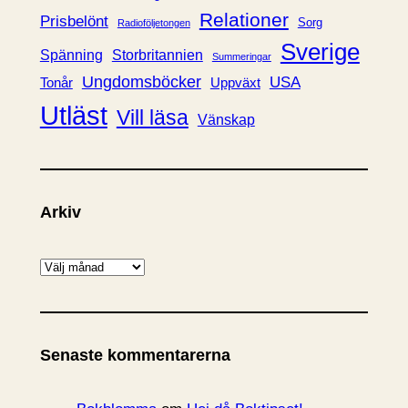
Relationer
Prisbelönt
Sorg
Radioföljetongen
Sverige
Spänning
Storbritannien
Summeringar
Ungdomsböcker
USA
Uppväxt
Tonår
Utläst
Vill läsa
Vänskap
Arkiv
A
r
k
i
Senaste kommentarerna
v