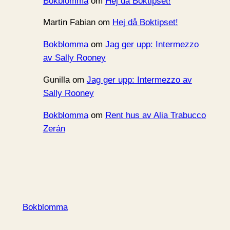
Bokblomma
om
Hej då Boktipset!
Martin Fabian
om
Hej då Boktipset!
Bokblomma
om
Jag ger upp: Intermezzo
av Sally Rooney
Gunilla
om
Jag ger upp: Intermezzo av
Sally Rooney
Bokblomma
om
Rent hus av Alia Trabucco
Zerán
Bokblomma