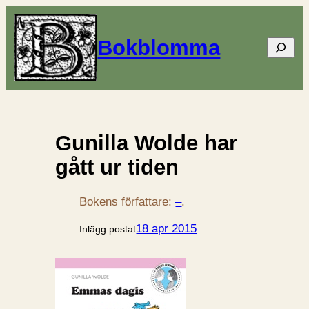
Bokblomma
Sök
Gunilla Wolde har
gått ur tiden
Bokens författare:
–
.
18 apr 2015
Inlägg postat