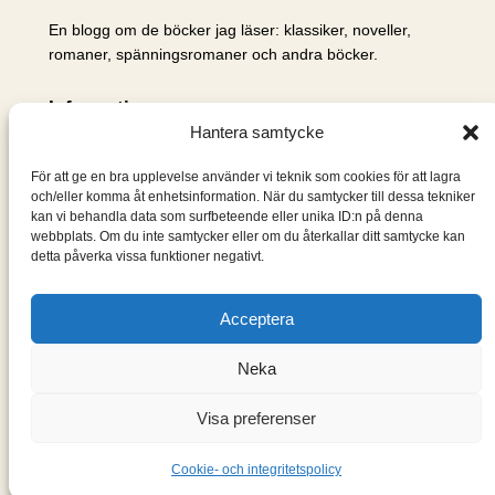
En blogg om de böcker jag läser: klassiker, noveller,
romaner, spänningsromaner och andra böcker.
Information
Hantera samtycke
Cookie- och integritetspolicy
Om mig & om bloggen
För att ge en bra upplevelse använder vi teknik som cookies för att lagra
S
och/eller komma åt enhetsinformation. När du samtycker till dessa tekniker
kan vi behandla data som surfbeteende eller unika ID:n på denna
ö
webbplats. Om du inte samtycker eller om du återkallar ditt samtycke kan
k
detta påverka vissa funktioner negativt.
Acceptera
Neka
Visa preferenser
Designad med
WordPress
Cookie- och integritetspolicy