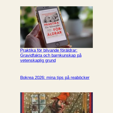
Praktika för blivande föräldrar:
Gravidfakta och barnkunskap på
vetenskaplig grund
Bokrea 2026: mina tips på reaböcker