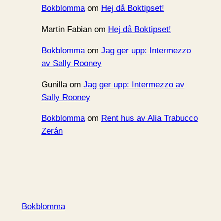
Bokblomma
om
Hej då Boktipset!
Martin Fabian
om
Hej då Boktipset!
Bokblomma
om
Jag ger upp: Intermezzo
av Sally Rooney
Gunilla
om
Jag ger upp: Intermezzo av
Sally Rooney
Bokblomma
om
Rent hus av Alia Trabucco
Zerán
Bokblomma