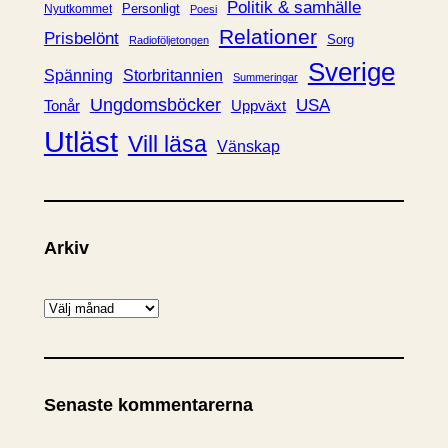
Politik & samhälle
Personligt
Nyutkommet
Poesi
Relationer
Prisbelönt
Sorg
Radioföljetongen
Sverige
Spänning
Storbritannien
Summeringar
Ungdomsböcker
USA
Uppväxt
Tonår
Utläst
Vill läsa
Vänskap
Arkiv
A
r
k
i
Senaste kommentarerna
v