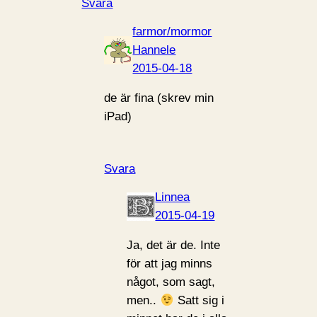
Svara
farmor/mormor
Hannele
2015-04-18
de är fina (skrev min
iPad)
Svara
Linnea
2015-04-19
Ja, det är de. Inte
för att jag minns
något, som sagt,
men..
Satt sig i