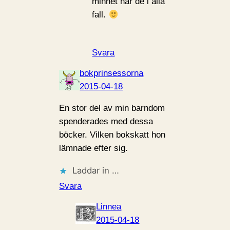
minnet har de i alla
fall.
Svara
bokprinsessorna
2015-04-18
En stor del av min barndom
spenderades med dessa
böcker. Vilken bokskatt hon
lämnade efter sig.
Laddar in …
Svara
Linnea
2015-04-18