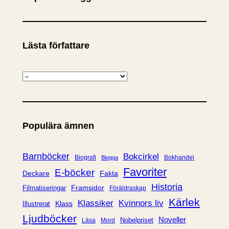
Lästa författare
K
a
t
e
Populära ämnen
g
o
r
Barnböcker
Bokcirkel
Biografi
Bokhandel
Blogga
i
Favoriter
E-böcker
Deckare
Fakta
e
Historia
Framsidor
Filmatiseringar
Föräldraskap
r
Kärlek
Klassiker
Kvinnors liv
Klass
Illustrerat
Ljudböcker
Noveller
Nobelpriset
Läsa
Mord