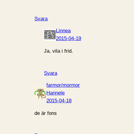
Svara
Linnea
2015-04-19
Ja, vila i frid.
Svara
farmor/mormor
Hannele
2015-04-18
de är fons