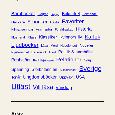
o
r
Barnböcker
Bokcirkel
Biografi
Bokhandel
Blogga
i
Favoriter
E-böcker
Deckare
Fakta
e
Historia
Framsidor
Filmatiseringar
Föräldraskap
r
Kärlek
Klassiker
Kvinnors liv
Klass
Illustrerat
Ljudböcker
Noveller
Nobelpriset
Läsa
Mord
Politik & samhälle
Personligt
Nyutkommet
Poesi
Relationer
Prisbelönt
Sorg
Radioföljetongen
Sverige
Spänning
Storbritannien
Summeringar
Ungdomsböcker
USA
Uppväxt
Tonår
Utläst
Vill läsa
Vänskap
Arkiv