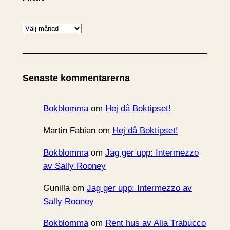
A
r
k
i
Senaste kommentarerna
v
Bokblomma
om
Hej då Boktipset!
Martin Fabian
om
Hej då Boktipset!
Bokblomma
om
Jag ger upp: Intermezzo
av Sally Rooney
Gunilla
om
Jag ger upp: Intermezzo av
Sally Rooney
Bokblomma
om
Rent hus av Alia Trabucco