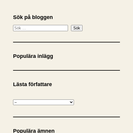
Sök på bloggen
S
Sök
ö
k
Populära inlägg
Lästa författare
K
a
t
e
Populära ämnen
g