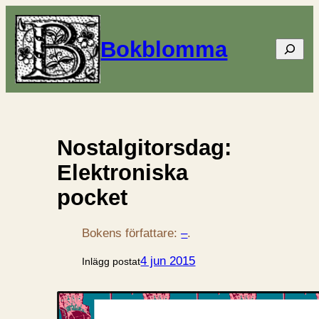
Bokblomma
Sök
Nostalgitorsdag:
Elektroniska
pocket
Bokens författare:
–
.
4 jun 2015
Inlägg postat