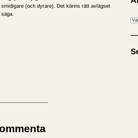
A
smidigare (och dyrare). Det känns rätt avlägset
 säga.
A
r
k
i
S
v
ommenta