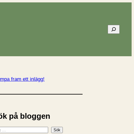
Sök
mpa fram ett inlägg!
ök på bloggen
Sök