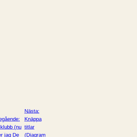
Nästa:
egående:
Knäppa
klubb (nu
titlar
er jag De
(Diagram