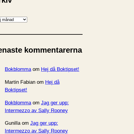
rkiv
enaste kommentarerna
Bokblomma
om
Hej då Boktipset!
Martin Fabian
om
Hej då
Boktipset!
Bokblomma
om
Jag ger upp:
Intermezzo av Sally Rooney
Gunilla
om
Jag ger upp:
Intermezzo av Sally Rooney