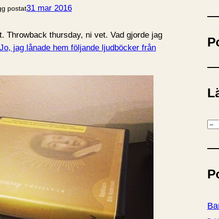
ö
31 mar 2016
gg postat
k
et. Throwback thursday, ni vet. Vad gjorde jag
P
Jo, jag lånade hem följande ljudböcker från
Lä
K
a
t
e
P
g
o
r
Ba
i