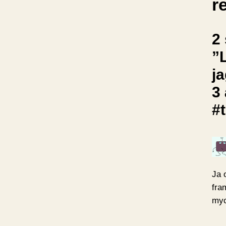
r
2 
”
ja
3
#t
Ja 
fra
myc