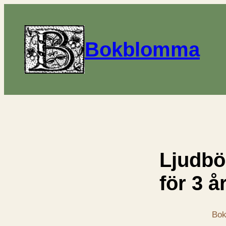
Bokblomma
Ljudbö
för 3 å
Bok