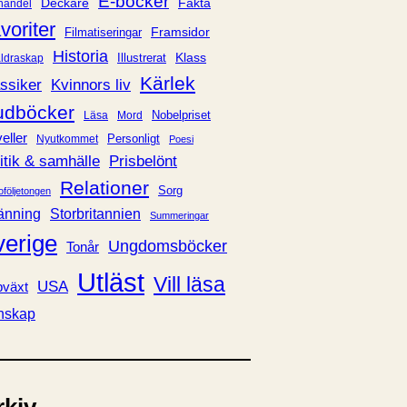
E-böcker
Deckare
Fakta
handel
voriter
Framsidor
Filmatiseringar
Historia
Klass
ldraskap
Illustrerat
Kärlek
ssiker
Kvinnors liv
udböcker
Nobelpriset
Läsa
Mord
eller
Personligt
Nyutkommet
Poesi
itik & samhälle
Prisbelönt
Relationer
Sorg
oföljetongen
änning
Storbritannien
Summeringar
verige
Ungdomsböcker
Tonår
Utläst
Vill läsa
USA
växt
nskap