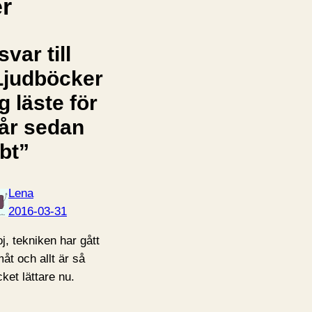
er
svar till
Ljudböcker
g läste för
 år sedan
bt”
Lena
2016-03-31
oj, tekniken har gått
måt och allt är så
ket lättare nu.