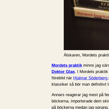
Älskaren, Mordets prakt
Mordets praktik
minns jag särsk
Doktor Glas
. I Mordets praktik
förebild när
Hjalmar Söderberg
klassiker så bör man definitivt
Annars reagerar jag mest på fe
böckerna, importerade dem skiva
på böckerna medan jag sprang. I