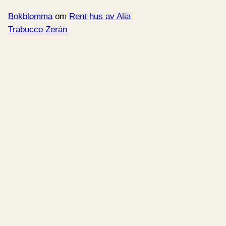
Bokblomma
om
Rent hus av Alia
Trabucco Zerán