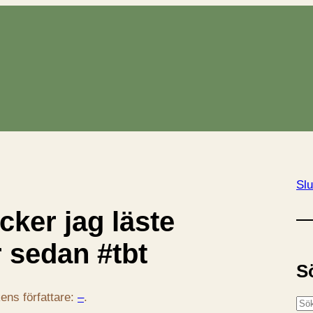
Slu
cker jag läste
r sedan #tbt
S
ens författare:
–
.
S