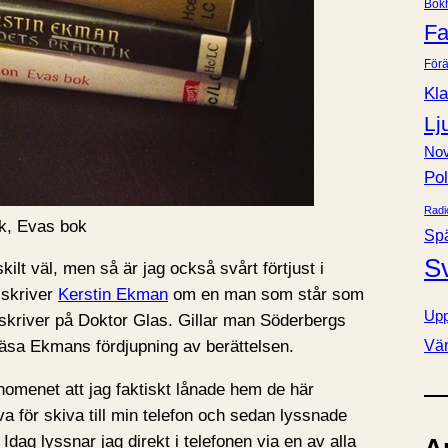
Bok
e
Fa
r
Förä
Kla
Lj
Nov
Pol
Radi
ik, Evas bok
Sp
S
ilt väl, men så är jag också svårt förtjust i
 skriver
Kerstin Ekman
om en man som står som
Upp
skriver på Doktor Glas. Gillar man Söderbergs
Vä
 läsa Ekmans fördjupning av berättelsen.
nomenet att jag faktiskt lånade hem de här
 för skiva till min telefon och sedan lyssnade
dag lyssnar jag direkt i telefonen via en av alla