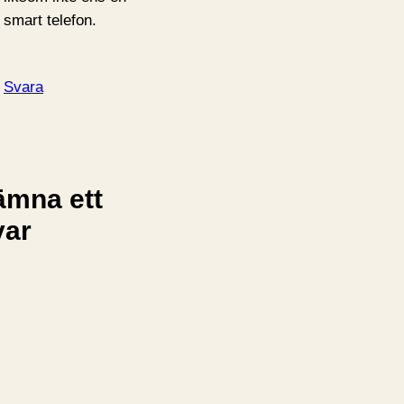
smart telefon.
Svara
ämna ett
var