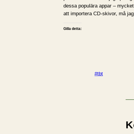
dessa populära appar – mycket 
att importera CD-skivor, må jag
Gilla detta:
#tbt
K