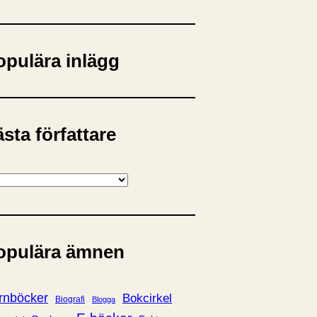
opulära inlägg
sta författare
opulära ämnen
rnböcker
Bokcirkel
Biografi
Blogga