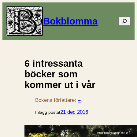
Bokblomma
Sök
6 intressanta
böcker som
kommer ut i vår
Bokens författare:
–
.
21 dec 2016
Inlägg postat