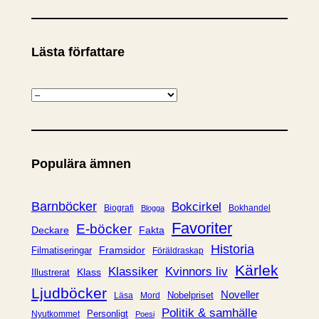
Lästa författare
K
a
t
e
Populära ämnen
g
o
r
Barnböcker
Bokcirkel
Biografi
Bokhandel
Blogga
i
Favoriter
E-böcker
Deckare
Fakta
e
Historia
Framsidor
Filmatiseringar
Föräldraskap
r
Kärlek
Klassiker
Kvinnors liv
Klass
Illustrerat
Ljudböcker
Noveller
Nobelpriset
Läsa
Mord
Politik & samhälle
Personligt
Nyutkommet
Poesi