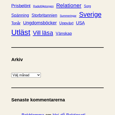
Relationer
Prisbelönt
Sorg
Radioföljetongen
Sverige
Spänning
Storbritannien
Summeringar
Ungdomsböcker
USA
Uppväxt
Tonår
Utläst
Vill läsa
Vänskap
Arkiv
A
r
k
i
Senaste kommentarerna
v