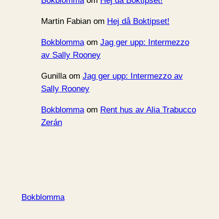
Bokblomma
om
Hej då Boktipset!
Martin Fabian
om
Hej då Boktipset!
Bokblomma
om
Jag ger upp: Intermezzo
av Sally Rooney
Gunilla
om
Jag ger upp: Intermezzo av
Sally Rooney
Bokblomma
om
Rent hus av Alia Trabucco
Zerán
Bokblomma