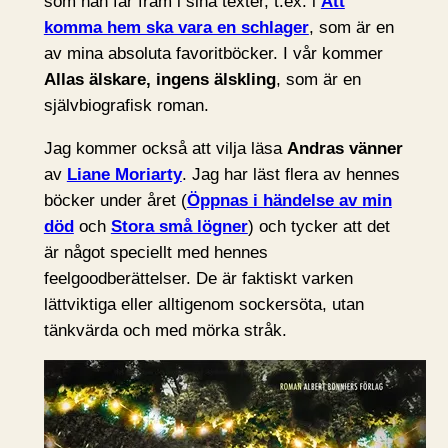
som han får fram i sina texter, t.ex. i
Att
komma hem ska vara en schlager
, som är en
av mina absoluta favoritböcker. I vår kommer
Allas älskare, ingens älskling
, som är en
självbiografisk roman.
Jag kommer också att vilja läsa
Andras vänner
av
Liane Moriarty
. Jag har läst flera av hennes
böcker under året (
Öppnas i händelse av min
död
och
Stora små lögner
) och tycker att det
är något speciellt med hennes
feelgoodberättelser. De är faktiskt varken
lättviktiga eller alltigenom sockersöta, utan
tänkvärda och med mörka stråk.