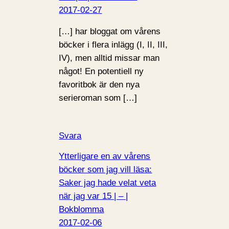
2017-02-27
[…] har bloggat om vårens
böcker i flera inlägg (I, II, III,
IV), men alltid missar man
något! En potentiell ny
favoritbok är den nya
serieroman som […]
Svara
Ytterligare en av vårens
böcker som jag vill läsa:
Saker jag hade velat veta
när jag var 15 | – |
Bokblomma
2017-02-06