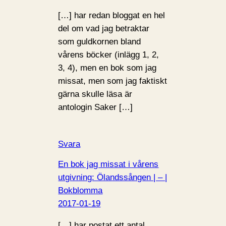
[…] har redan bloggat en hel
del om vad jag betraktar
som guldkornen bland
vårens böcker (inlägg 1, 2,
3, 4), men en bok som jag
missat, men som jag faktiskt
gärna skulle läsa är
antologin Saker […]
Svara
En bok jag missat i vårens
utgivning: Ölandssången | – |
Bokblomma
2017-01-19
[…] har postat ett antal