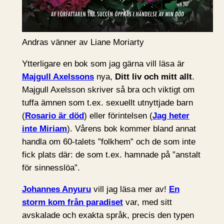
Andras vänner av Liane Moriarty
Ytterligare en bok som jag gärna vill läsa är
Majgull Axelssons
nya,
Ditt liv och mitt allt
.
Majgull Axelsson skriver så bra och viktigt om
tuffa ämnen som t.ex. sexuellt utnyttjade barn
(
Rosario är död
) eller förintelsen (
Jag heter
inte Miriam
). Vårens bok kommer bland annat
handla om 60-talets ”folkhem” och de som inte
fick plats där: de som t.ex. hamnade på ”anstalt
för sinnesslöa”.
Johannes Anyuru
vill jag läsa mer av!
En
storm kom från paradiset
var, med sitt
avskalade och exakta språk, precis den typen