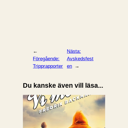
←
Nästa:
Föregående:
Avskedsfest
Tripprapporter
en
→
Du kanske även vill läsa...