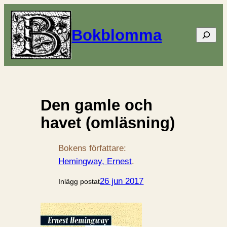
Bokblomma
Sök
Den gamle och
havet (omläsning)
Bokens författare:
Hemingway, Ernest
.
26 jun 2017
Inlägg postat