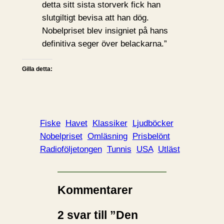
detta sitt sista storverk fick han
slutgiltigt bevisa att han dög.
Nobelpriset blev insigniet på hans
definitiva seger över belackarna.”
Gilla detta:
Fiske
Havet
Klassiker
Ljudböcker
Nobelpriset
Omläsning
Prisbelönt
Radioföljetongen
Tunnis
USA
Utläst
Kommentarer
2 svar till ”Den