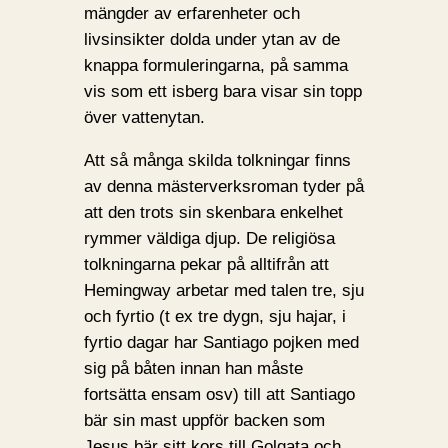
mängder av erfarenheter och
livsinsikter dolda under ytan av de
knappa formuleringarna, på samma
vis som ett isberg bara visar sin topp
över vattenytan.
Att så många skilda tolkningar finns
av denna mästerverksroman tyder på
att den trots sin skenbara enkelhet
rymmer väldiga djup. De religiösa
tolkningarna pekar på alltifrån att
Hemingway arbetar med talen tre, sju
och fyrtio (t ex tre dygn, sju hajar, i
fyrtio dagar har Santiago pojken med
sig på båten innan han måste
fortsätta ensam osv) till att Santiago
bär sin mast uppför backen som
Jesus bär sitt kors till Golgata och