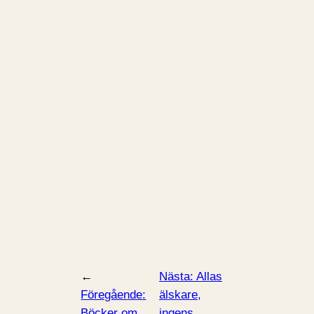
←
Nästa:
Allas
Föregående:
älskare,
Böcker om
ingens