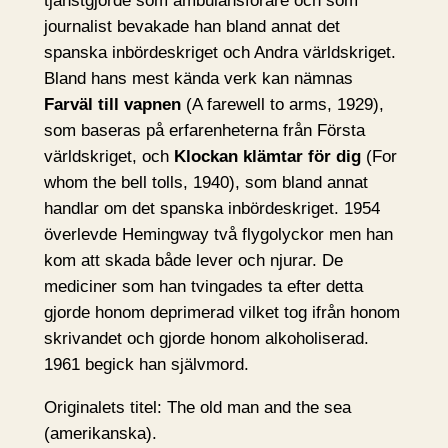
tjänstgjorde som ambulansförare och som
journalist bevakade han bland annat det
spanska inbördeskriget och Andra världskriget.
Bland hans mest kända verk kan nämnas
Farväl till vapnen
(A farewell to arms, 1929),
som baseras på erfarenheterna från Första
världskriget, och
Klockan klämtar för dig
(For
whom the bell tolls, 1940), som bland annat
handlar om det spanska inbördeskriget. 1954
överlevde Hemingway två flygolyckor men han
kom att skada både lever och njurar. De
mediciner som han tvingades ta efter detta
gjorde honom deprimerad vilket tog ifrån honom
skrivandet och gjorde honom alkoholiserad.
1961 begick han självmord.
Originalets titel: The old man and the sea
(amerikanska).