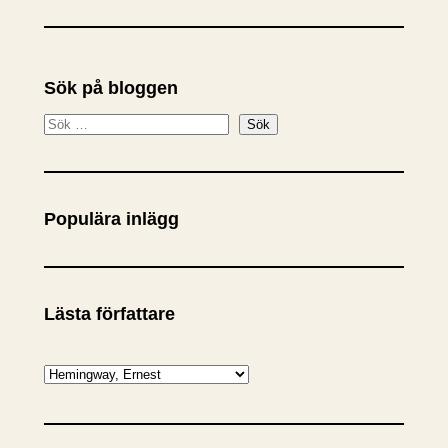
Sök på bloggen
S
Sök
ö
k
Populära inlägg
Lästa författare
K
a
t