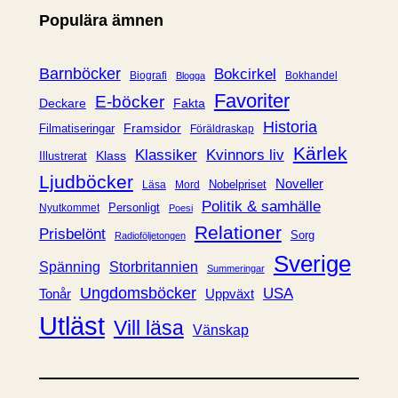
e
Populära ämnen
g
o
r
Barnböcker
Bokcirkel
Biografi
Bokhandel
Blogga
i
Favoriter
E-böcker
Deckare
Fakta
e
Historia
Framsidor
Filmatiseringar
Föräldraskap
r
Kärlek
Klassiker
Kvinnors liv
Klass
Illustrerat
Ljudböcker
Noveller
Nobelpriset
Läsa
Mord
Politik & samhälle
Personligt
Nyutkommet
Poesi
Relationer
Prisbelönt
Sorg
Radioföljetongen
Sverige
Spänning
Storbritannien
Summeringar
Ungdomsböcker
USA
Uppväxt
Tonår
Utläst
Vill läsa
Vänskap