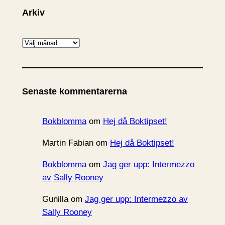
Arkiv
A
r
k
i
Senaste kommentarerna
v
Bokblomma
om
Hej då Boktipset!
Martin Fabian
om
Hej då Boktipset!
Bokblomma
om
Jag ger upp: Intermezzo
av Sally Rooney
Gunilla
om
Jag ger upp: Intermezzo av
Sally Rooney