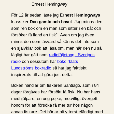
Ernest Hemingway
För 12 år sedan läste jag
Ernest Hemingways
klassiker
Den gamle och havet
. Jag minns den
som ”en bok om en man som sitter i en båt och
försöker få iland en fisk”. Även om jag även
minns den som läsvärd så känns det inte som
en självklar bok att läsa om, men när den nu så
lägligt har gått som
radioföljetong i Sveriges
radio
och dessutom har
bokcirklats i
Lundströms bokradio
så har jag faktiskt
inspirerats till att göra just detta.
Boken handlar om fiskaren Santiago, som i 84
dagar förgäves har försökt få fisk. Nu har hans
medhjälpare, en ung pojke, motvilligt övergett
honom för att försöka få mer tur hos någon
annan fiskare. Det börjar bli ytterst eländigt med