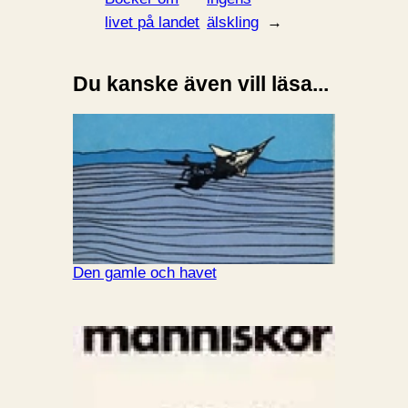
livet på landet
älskling
→
Du kanske även vill läsa...
Den gamle och havet