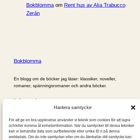
Bokblomma
om
Rent hus av Alia Trabucco
Zerán
Bokblomma
En blogg om de böcker jag läser: klassiker, noveller,
romaner, spänningsromaner och andra böcker.
Information
Hantera samtycke
Cookie- och integritetspolicy
Om mig & om bloggen
För att ge en bra upplevelse använder vi teknik som cookies för att lagra
S
och/eller komma åt enhetsinformation. När du samtycker till dessa tekniker
kan vi behandla data som surfbeteende eller unika ID:n på denna
ö
webbplats. Om du inte samtycker eller om du återkallar ditt samtycke kan