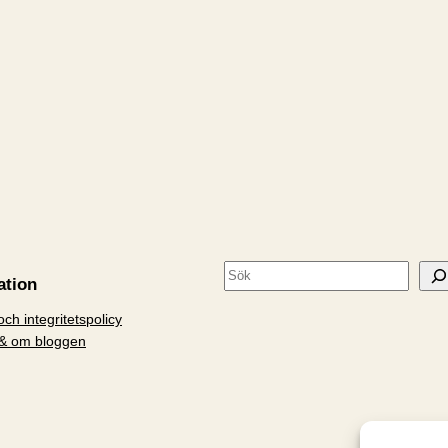
S
ation
ö
ch integritetspolicy
k
& om bloggen