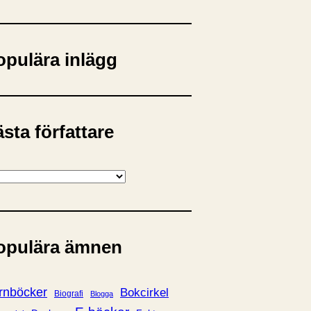
opulära inlägg
sta författare
opulära ämnen
rnböcker
Bokcirkel
Biografi
Blogga