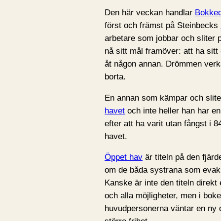
Den här veckan handlar
Bokked
först och främst på Steinbecks
arbetare som jobbar och sliter 
nå sitt mål framöver: att ha sitt
åt någon annan. Drömmen verkar
borta.
En annan som kämpar och sliter
havet
och inte heller han har en
efter att ha varit utan fångst i
havet.
Öppet hav
är titeln på den fjär
om de båda systrana som evakue
Kanske är inte den titeln direkt 
och alla möjligheter, men i boken
huvudpersonerna väntar en ny o