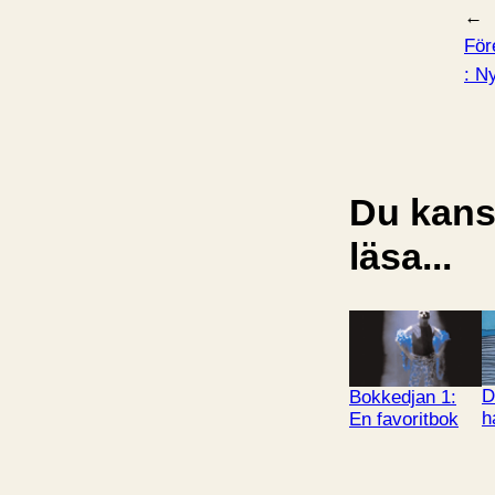
←
För
:
Ny
Du kansk
läsa...
D
Bokkedjan 1:
h
En favoritbok