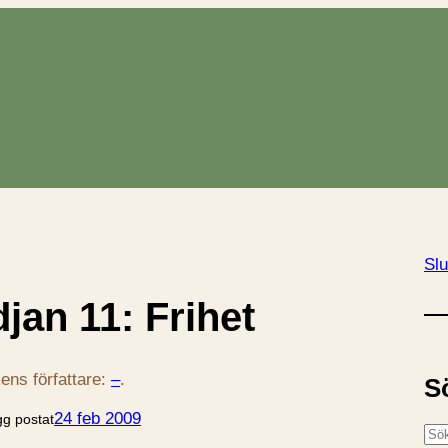
Slu
jan 11: Frihet
ens författare:
–
.
S
24 feb 2009
gg postat
S