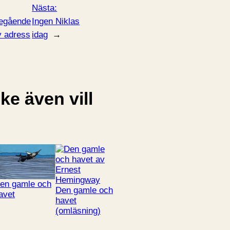
Nästa:
egående
Ingen Niklas
 adress
idag
→
e även vill
en gamle och
Den gamle och
avet
havet
(omläsning)