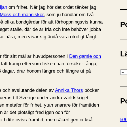
ö
jan
om frihet. När jag hör det ordet tänker jag
k
Möss och människor
, som ju handlar om två
på olika bondgårdar för att förhoppningsvis kunna
P
 eget ställe, där de är fria och inte behöver jobba
 nära, men visar sig ändå vara otroligt långt
Lä
 för sitt mål är huvudpersonen i
Den gamle och
 lätt kamp eftersom fisken han försöker fånga,
 84 dagar, drar honom längre och längre ut på
K
a
t
de och avslutande delen av
Annika Thors
böcker
e
ras till Sverige under andra världskriget.
P
g
en metafor för frihet, ytan snarare för framtiden
o
 är det plötsligt fred igen och för
r
Ba
ch lite oviss framtid, men säkerligen också
i