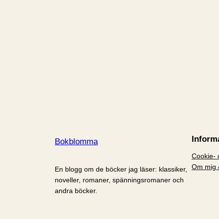
Inform
Bokblomma
Cookie- o
Om mig 
En blogg om de böcker jag läser: klassiker,
noveller, romaner, spänningsromaner och
andra böcker.