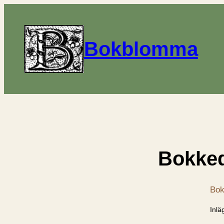
Bokblomma
Bokked
Bok
Inlä