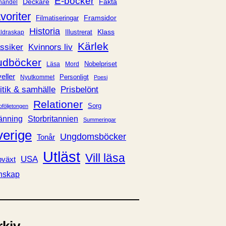
E-böcker
Deckare
Fakta
handel
voriter
Framsidor
Filmatiseringar
Historia
Klass
ldraskap
Illustrerat
Kärlek
ssiker
Kvinnors liv
udböcker
Nobelpriset
Läsa
Mord
eller
Personligt
Nyutkommet
Poesi
itik & samhälle
Prisbelönt
Relationer
Sorg
oföljetongen
änning
Storbritannien
Summeringar
verige
Ungdomsböcker
Tonår
Utläst
Vill läsa
USA
växt
nskap