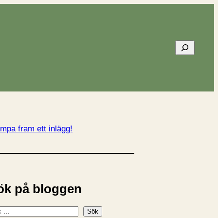
Sök
mpa fram ett inlägg!
ök på bloggen
Sök