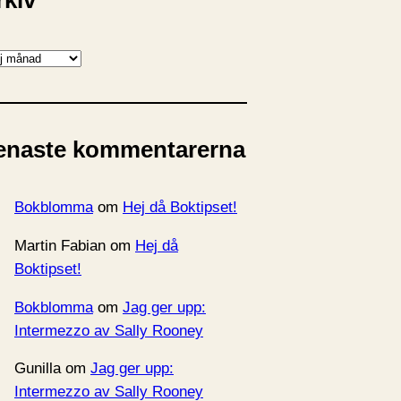
rkiv
enaste kommentarerna
Bokblomma
om
Hej då Boktipset!
Martin Fabian
om
Hej då
Boktipset!
Bokblomma
om
Jag ger upp:
Intermezzo av Sally Rooney
Gunilla
om
Jag ger upp:
Intermezzo av Sally Rooney