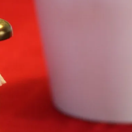
Bokblomma
om
Rent hus av Alia
Trabucco Zerán