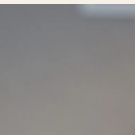
opulära inlägg
sta författare
opulära ämnen
rnböcker
Bokcirkel
Biografi
Blogga