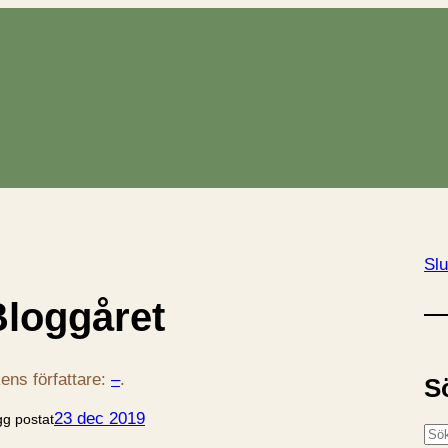
Slu
Bloggåret
ens författare:
–
.
S
23 dec 2019
gg postat
S