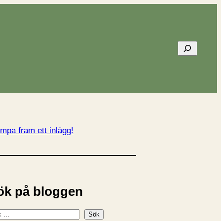
Sök
mpa fram ett inlägg!
ök på bloggen
Sök