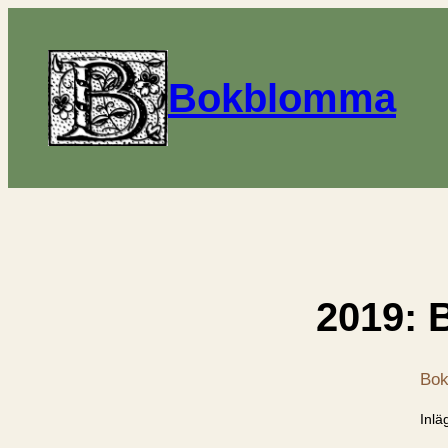
Bokblomma
2019: 
Bok
Inlä