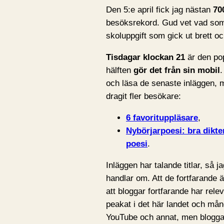
Den 5:e april fick jag nästan
70
besöksrekord. Gud vet vad som
skoluppgift som gick ut brett o
Tisdagar klockan 21
är den pop
hälften
gör det från sin mobil
.
och läsa de senaste inläggen, me
dragit fler besökare:
6 favorituppläsare
,
Nybörjarpoesi: bra dikte
poesi
.
Inläggen har talande titlar, så
handlar om. Att de fortfarande ä
att bloggar fortfarande har rel
peakat i det här landet och mån
YouTube och annat, men bloggar