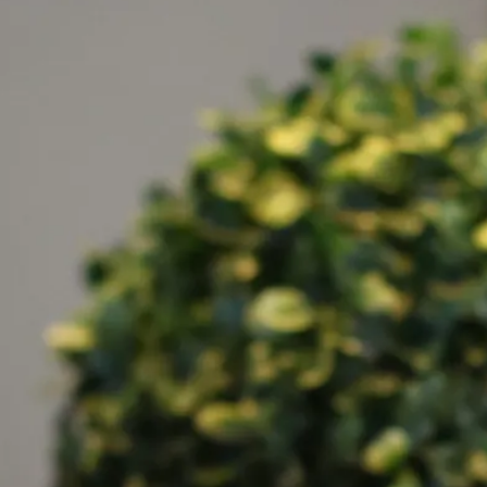
E-böcker
Deckare
Fakta
handel
voriter
Framsidor
Filmatiseringar
Historia
Klass
ldraskap
Illustrerat
Kärlek
ssiker
Kvinnors liv
udböcker
Nobelpriset
Läsa
Mord
eller
Personligt
Nyutkommet
Poesi
itik & samhälle
Prisbelönt
Relationer
Sorg
oföljetongen
änning
Storbritannien
Summeringar
verige
Ungdomsböcker
Tonår
Utläst
Vill läsa
USA
växt
nskap