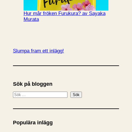
Hur mår fröken Furukura? av Sayaka
Murata
Slumpa fram ett inlägg!
Sök på bloggen
S
Sök
ö
k
Populära inlägg