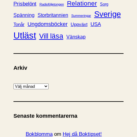
Relationer
Prisbelönt
Sorg
Radioföljetongen
Sverige
Spänning
Storbritannien
Summeringar
Ungdomsböcker
USA
Uppväxt
Tonår
Utläst
Vill läsa
Vänskap
Arkiv
A
r
k
i
Senaste kommentarerna
v
Bokblomma
om
Hej då Boktipset!