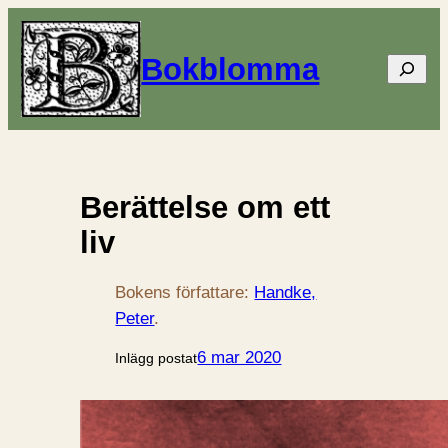
Bokblomma
Sök
Berättelse om ett
liv
Bokens författare:
Handke,
Peter
.
6 mar 2020
Inlägg postat