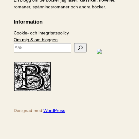
En blogg om de böcker jag läser: klassiker, noveller,
romaner, spänningsromaner och andra böcker.
Information
Cookie- och integritetspolicy
Om mig & om bloggen
S
ö
k
Designad med
WordPress