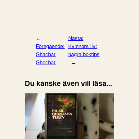
←
Nästa:
Föregående:
Kvinnors liv:
Ghachar
några boktips
Ghochar
→
Du kanske även vill läsa...