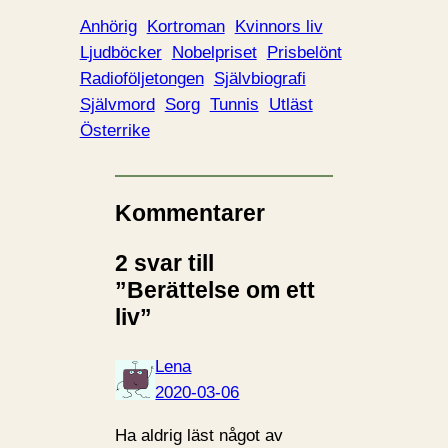
Anhörig
Kortroman
Kvinnors liv
Ljudböcker
Nobelpriset
Prisbelönt
Radioföljetongen
Självbiografi
Självmord
Sorg
Tunnis
Utläst
Österrike
Kommentarer
2 svar till
”Berättelse om ett
liv”
Lena
2020-03-06
Ha aldrig läst något av