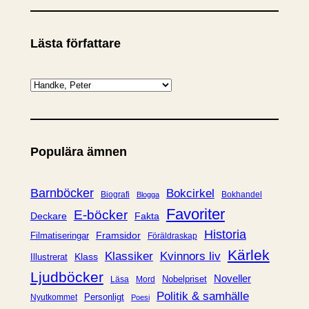
Lästa författare
K
a
t
e
Populära ämnen
g
o
r
Barnböcker
Bokcirkel
Biografi
Bokhandel
Blogga
i
Favoriter
E-böcker
Deckare
Fakta
e
Historia
Framsidor
Filmatiseringar
Föräldraskap
r
Kärlek
Klassiker
Kvinnors liv
Klass
Illustrerat
Ljudböcker
Noveller
Nobelpriset
Läsa
Mord
Politik & samhälle
Personligt
Nyutkommet
Poesi