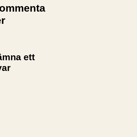
ommenta
er
ämna ett
var