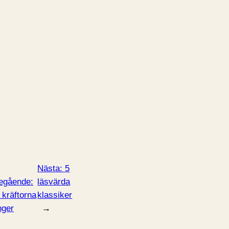
Nästa:
5
egående:
läsvärda
 kräftorna
klassiker
nger
→