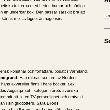
A
oetiska texterna med Lerins humor och härliga
en en underbar bok! Den passar särskilt bra att
A
or känns mer avlägset än någonsin.
r
k
i
S
v
ensk konstnär och författare, bosatt i Värmland,
andgrund
. Han räknas som en av Nordens
hans akvareller finns i hans böcker, t.ex.
rades Augustpriset i kategorin årets svenska
kommit att bli en TV-personlighet och omtyckt
an i sin guddotters,
Sara Broos
,
, som handlar om Lars Lerins sökande efter