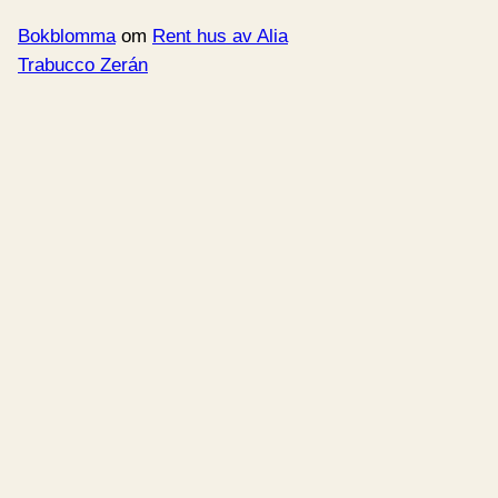
Bokblomma
om
Rent hus av Alia
Trabucco Zerán