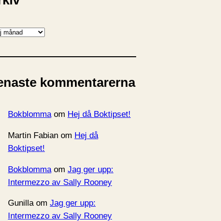
rkiv
enaste kommentarerna
Bokblomma
om
Hej då Boktipset!
Martin Fabian
om
Hej då
Boktipset!
Bokblomma
om
Jag ger upp:
Intermezzo av Sally Rooney
Gunilla
om
Jag ger upp:
Intermezzo av Sally Rooney