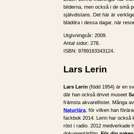
bilderna, men också i de små p
självdistans. Det här är verklig
bläddra i dessa dagar, när res
Utgivningsår: 2009.
Antal sidor: 278.
ISBN: 9789163343124.
Lars Lerin
Lars Lerin
(född 1954) är en sv
där han också drivet museet
S
främsta akvarellister. Många av 
Naturlära
, för vilken han förä
fackbok 2014. Lerin har också 
röst i radio. 2012 medverkade h
dokumentärfilm,
För dig naken