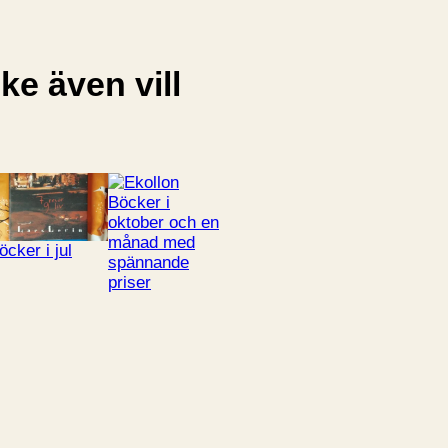
e även vill
Böcker i
oktober och en
månad med
öcker i jul
spännande
priser