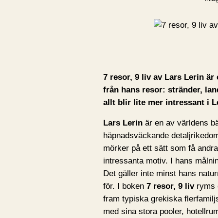
7 resor, 9 liv av Lars Lerin ä
från hans resor: stränder, lan
allt blir lite mer intressant i 
Lars Lerin
är en av världens b
häpnadsväckande detaljrikedom o
mörker på ett sätt som få andra
intressanta motiv. I hans målnin
Det gäller inte minst hans natu
för. I boken
7 resor, 9 liv
ryms d
fram typiska grekiska flerfamil
med sina stora pooler, hotellru