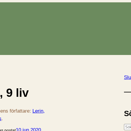
Slu
 9 liv
ens författare:
Lerin,
S
s
.
S
10 jun 2020
gg postat