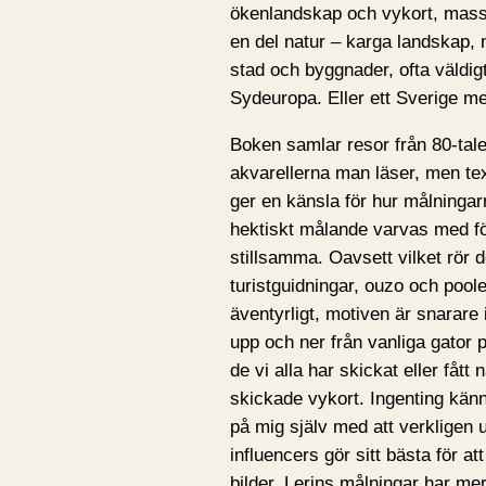
ökenlandskap och vykort, masso
en del natur – karga landskap, m
stad och byggnader, ofta väldig
Sydeuropa. Eller ett Sverige m
Boken samlar resor från 80-tale
akvarellerna man läser, men tex
ger en känsla för hur målningar
hektiskt målande varvas med fö
stillsamma. Oavsett vilket rör d
turistguidningar, ouzo och pooler
äventyrligt, motiven är snarare
upp och ner från vanliga gator 
de vi alla har skickat eller fått
skickade vykort. Ingenting känns 
på mig själv med att verkligen 
influencers gör sitt bästa för at
bilder. Lerins målningar har mer 