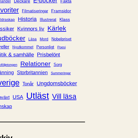
E-böcker
Deckare
Fakta
handel
voriter
Framsidor
Filmatiseringar
Historia
Klass
ldraskap
Illustrerat
Kärlek
ssiker
Kvinnors liv
udböcker
Nobelpriset
Läsa
Mord
eller
Personligt
Nyutkommet
Poesi
itik & samhälle
Prisbelönt
Relationer
Sorg
oföljetongen
änning
Storbritannien
Summeringar
verige
Ungdomsböcker
Tonår
Utläst
Vill läsa
USA
växt
nskap