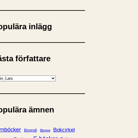
opulära inlägg
sta författare
opulära ämnen
rnböcker
Bokcirkel
Biografi
Blogga