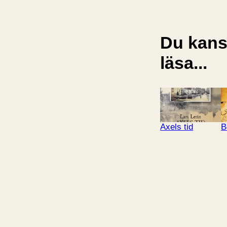
Du kansk
läsa...
Axels tid
B