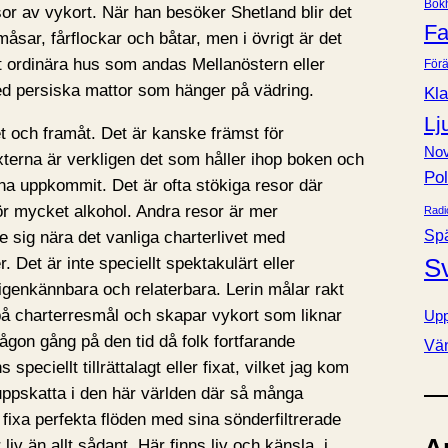
Bok
e
r av vykort. När han besöker Shetland blir det
Fa
r
åsar, fårflockar och båtar, men i övrigt är det
t ordinära hus som andas Mellanöstern eller
Förä
ed persiska mattor som hänger på vädring.
Kla
Lj
t och framåt. Det är kanske främst för
Nov
terna är verkligen det som håller ihop boken och
Pol
na uppkommit. Det är ofta stökiga resor där
r mycket alkohol. Andra resor är mer
Radi
Sp
e sig nära det vanliga charterlivet med
S
. Det är inte speciellt spektakulärt eller
 igenkännbara och relaterbara. Lerin målar rakt
på charterresmål och skapar vykort som liknar
Upp
 någon gång på den tid då folk fortfarande
Vä
speciellt tillrättalagt eller fixat, vilket jag kom
uppskatta i den här världen där så många
t fixa perfekta flöden med sina sönderfiltrerade
liv än allt sådant. Här finns liv och känsla, i