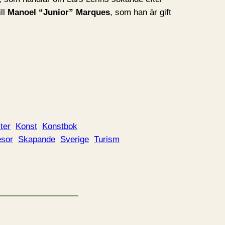
ill
Manoel “Junior” Marques
, som han är gift
ter
Konst
Konstbok
sor
Skapande
Sverige
Turism