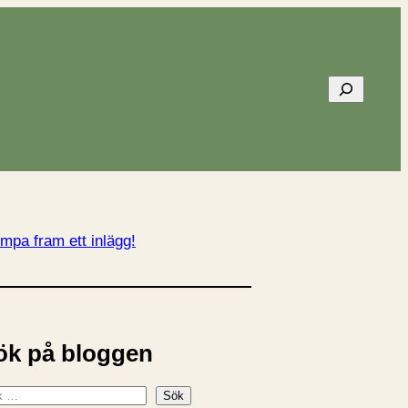
Sök
mpa fram ett inlägg!
ök på bloggen
Sök