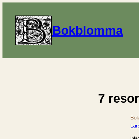
Bokblomma
7 resor,
Bok
Lar
Inlä