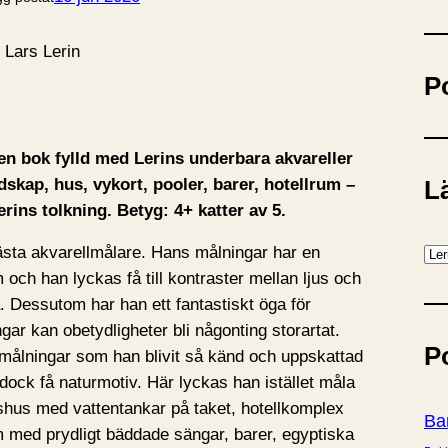
ö
k
P
r en bok fylld med Lerins underbara akvareller
dskap, hus, vykort, pooler, barer, hotellrum –
Lä
Lerins tolkning. Betyg: 4+ katter av 5.
K
ästa akvarellmålare. Hans målningar har en
a
ch han lyckas få till kontraster mellan ljus och
t
. Dessutom har han ett fantastiskt öga för
e
gar kan obetydligheter bli någonting storartat.
P
g
rmålningar som han blivit så känd och uppskattad
o
ock få naturmotiv. Här lyckas han istället måla
r
jshus med vattentankar på taket, hotellkomplex
Ba
i
m med prydligt bäddade sängar, barer, egyptiska