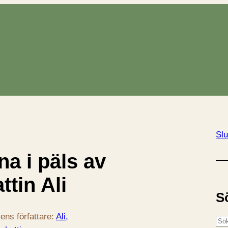
Slu
a i päls av
tin Ali
S
ens författare:
Ali,
S