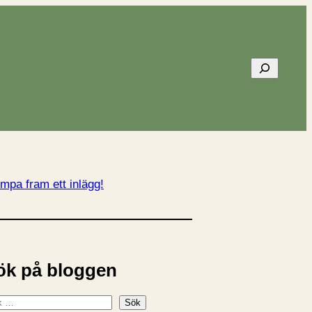
Sök
mpa fram ett inlägg!
ök på bloggen
Sök