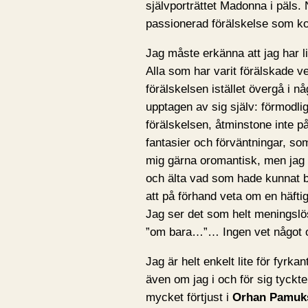
självporträttet Madonna i päls.
passionerad förälskelse som ko
Jag måste erkänna att jag har li
Alla som har varit förälskade ve
förälskelsen istället övergå i nå
upptagen av sig själv: förmodli
förälskelsen, åtminstone inte på
fantasier och förväntningar, s
mig gärna oromantisk, men jag ty
och älta vad som hade kunnat b
att på förhand veta om en häftig 
Jag ser det som helt meningslö
”om bara…”… Ingen vet något 
Jag är helt enkelt lite för fyrka
även om jag i och för sig tyckte
mycket förtjust i
Orhan Pamuk