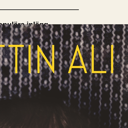
opulära inlägg
sta författare
opulära ämnen
rnböcker
Bokcirkel
Biografi
Blogga