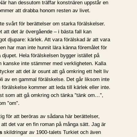
 När han dessutom träffar konstnären uppstår en
mmer att drabba honom resten av livet.
te svårt för berättelser om starka förälskelser.
t att det är övergående – i bästa fall kan
got djupare: kärlek. Att vara förälskad är att vara
gen har man inte hunnit lära känna föremålet för
 djupet. Hela förälskelsen bygger istället på
om kanske inte stämmer med verkligheten. Kalla
cker att det är osunt att gå omkring ett helt liv
li av en gammal förälskelse. Det går liksom inte
förälskelse kommer att leda till kärlek eller inte.
st som att gå omkring och tänka ”tänk om…”,
om ”om”.
ntig för att beröras av sådana här berättelser,
 att det var en fin roman på många sätt. Jag är
s
skildringar av 1900-talets Turkiet och även