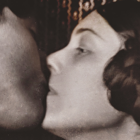
Bokblomma
om
Rent hus av Alia
Trabucco Zerán