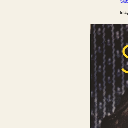
Sab
Inlä