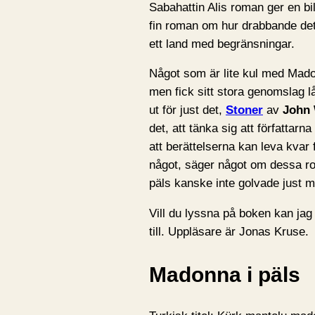
Sabahattin Alis roman ger en bi
fin roman om hur drabbande det k
ett land med begränsningar.
Något som är lite kul med Mado
men fick sitt stora genomslag l
ut för just det,
Stoner
av
John 
det, att tänka sig att författarn
att berättelserna kan leva kvar f
något, säger något om dessa r
päls kanske inte golvade just m
Vill du lyssna på boken kan jag
till. Uppläsare är Jonas Kruse.
Madonna i päls