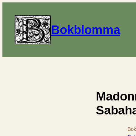
Bokblomma
Madonn
Sabahat
Bok