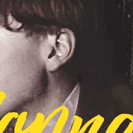
E-böcker
Deckare
Fakta
handel
voriter
Framsidor
Filmatiseringar
Historia
Klass
ldraskap
Illustrerat
Kärlek
ssiker
Kvinnors liv
udböcker
Nobelpriset
Läsa
Mord
eller
Personligt
Nyutkommet
Poesi
itik & samhälle
Prisbelönt
Relationer
Sorg
oföljetongen
änning
Storbritannien
Summeringar
verige
Ungdomsböcker
Tonår
Utläst
Vill läsa
USA
växt
nskap