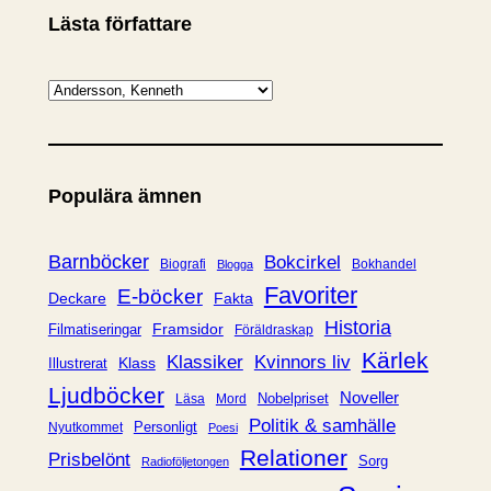
Lästa författare
K
a
t
e
Populära ämnen
g
o
r
Barnböcker
Bokcirkel
Biografi
Bokhandel
Blogga
i
Favoriter
E-böcker
Deckare
Fakta
e
Historia
Framsidor
Filmatiseringar
Föräldraskap
r
Kärlek
Klassiker
Kvinnors liv
Klass
Illustrerat
Ljudböcker
Noveller
Nobelpriset
Läsa
Mord
Politik & samhälle
Personligt
Nyutkommet
Poesi
Relationer
Prisbelönt
Sorg
Radioföljetongen