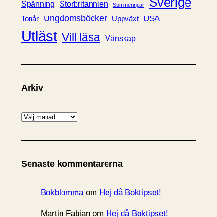
Sverige
Spänning
Storbritannien
Summeringar
Ungdomsböcker
USA
Uppväxt
Tonår
Utläst
Vill läsa
Vänskap
Arkiv
A
r
k
i
Senaste kommentarerna
v
Bokblomma
om
Hej då Boktipset!
Martin Fabian
om
Hej då Boktipset!