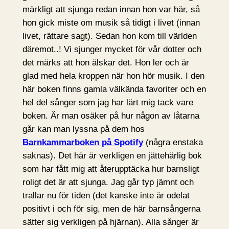
märkligt att sjunga redan innan hon var här, så
hon gick miste om musik så tidigt i livet (innan
livet, rättare sagt). Sedan hon kom till världen
däremot..! Vi sjunger mycket för vår dotter och
det märks att hon älskar det. Hon ler och är
glad med hela kroppen när hon hör musik. I den
här boken finns gamla välkända favoriter och en
hel del sånger som jag har lärt mig tack vare
boken. Är man osäker på hur någon av låtarna
går kan man lyssna på dem hos
Barnkammarboken på Spotify
(några enstaka
saknas). Det här är verkligen en jättehärlig bok
som har fått mig att återupptäcka hur barnsligt
roligt det är att sjunga. Jag går typ jämnt och
trallar nu för tiden (det kanske inte är odelat
positivt i och för sig, men de här barnsångerna
sätter sig verkligen på hjärnan). Alla sånger är