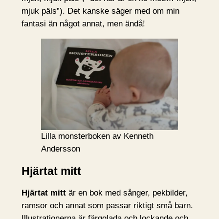
mjuk päls”). Det kanske säger med om min
fantasi än något annat, men ändå!
Lilla monsterboken av Kenneth
Andersson
Hjärtat mitt
Hjärtat mitt
är en bok med sånger, pekbilder,
ramsor och annat som passar riktigt små barn.
Illustrationerna är färgglada och lockande och