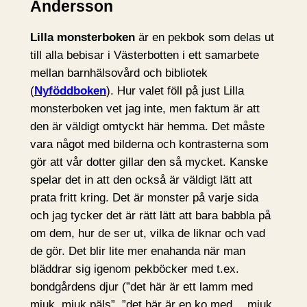
Andersson
Lilla monsterboken
är en pekbok som delas ut
till alla bebisar i Västerbotten i ett samarbete
mellan barnhälsovård och bibliotek
(
Nyföddboken
). Hur valet föll på just Lilla
monsterboken vet jag inte, men faktum är att
den är väldigt omtyckt här hemma. Det måste
vara något med bilderna och kontrasterna som
gör att vår dotter gillar den så mycket. Kanske
spelar det in att den också är väldigt lätt att
prata fritt kring. Det är monster på varje sida
och jag tycker det är rätt lätt att bara babbla på
om dem, hur de ser ut, vilka de liknar och vad
de gör. Det blir lite mer enahanda när man
bläddrar sig igenom pekböcker med t.ex.
bondgårdens djur (”det här är ett lamm med
mjuk, mjuk päls”, ”det här är en ko med… mjuk,