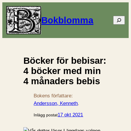
Bokblomma
Sök
Böcker för bebisar:
4 böcker med min
4 månaders bebis
Bokens författare:
Andersson, Kenneth
.
17 okt 2021
Inlägg postat