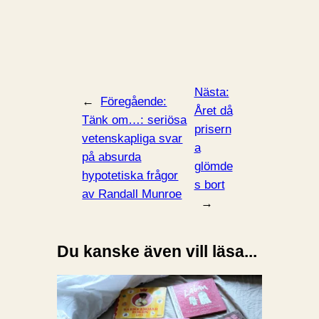
Nästa:
←
Föregående:
Året då
Tänk om…: seriösa
prisern
vetenskapliga svar
a
på absurda
glömde
hypotetiska frågor
s bort
av Randall Munroe
→
Du kanske även vill läsa...