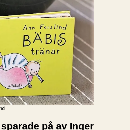
ind
 sparade på av Inger