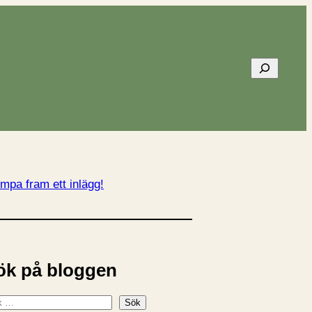
Sök
mpa fram ett inlägg!
ök på bloggen
Sök