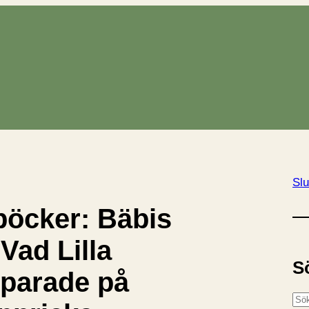
Slu
böcker: Bäbis
 Vad Lilla
S
parade på
S