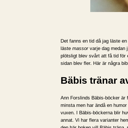
Det fanns en tid då jag läste e
läste
massor
varje dag medan j
plötsligt blev svårt att få tid 
sidan blev fler. Här är några bi
Bäbis tränar a
Ann Forslinds Bäbis-böcker är fa
minsta men har ändå en humor
vuxen. I Bäbis-böckerna blir h
annat. Vi har flera varianter hem
den här boken vill Bäbis träna