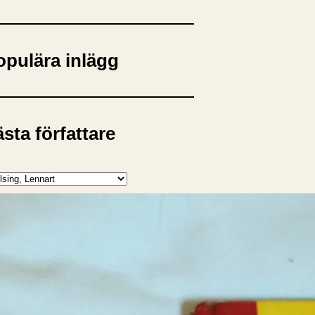
opulära inlägg
sta författare
opulära ämnen
rnböcker
Bokcirkel
Biografi
Blogga