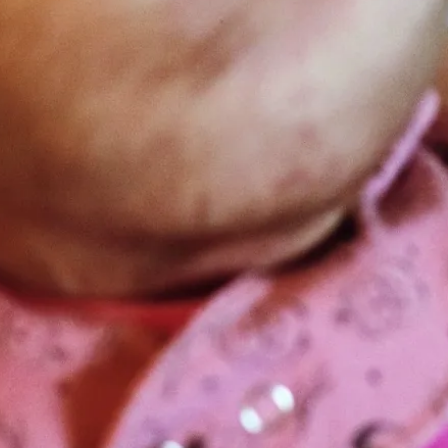
Bokblomma
om
Rent hus av Alia
Trabucco Zerán