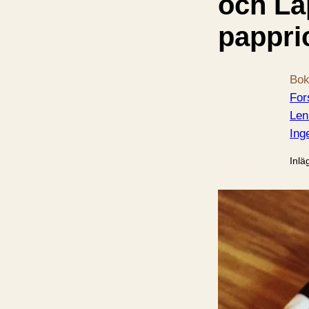
och La
pappri
Bok
For
Len
Ing
Inlä