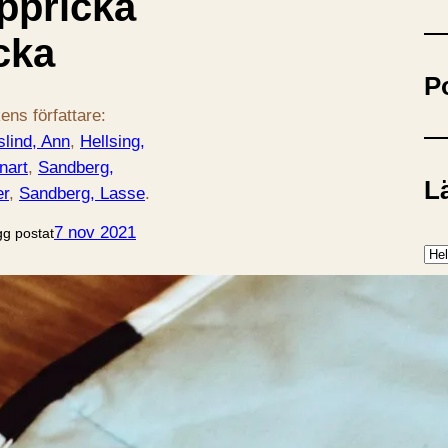
ppricka
ö
k
cka
P
ens författare:
slind, Ann
, 
Hellsing,
nart
, 
Sandberg,
Lä
er
, 
Sandberg, Lasse
.
7 nov 2021
gg postat
K
a
t
e
P
g
o
r
Ba
i