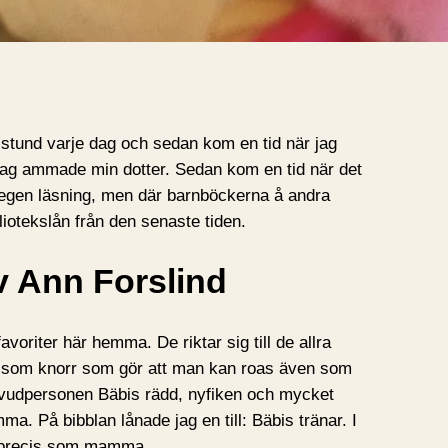
n stund varje dag och sedan kom en tid när jag
ag ammade min dotter. Sedan kom en tid när det
för egen läsning, men där barnböckerna å andra
bliotekslån från den senaste tiden.
v Ann Forslind
voriter här hemma. De riktar sig till de allra
 som knorr som gör att man kan roas även som
uvudpersonen Bäbis rädd, nyfiken och mycket
ma. På bibblan lånade jag en till: Bäbis tränar. I
, precis som mamma.