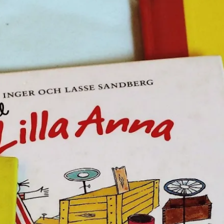
E-böcker
Deckare
Fakta
handel
voriter
Framsidor
Filmatiseringar
Historia
Klass
ldraskap
Illustrerat
Kärlek
ssiker
Kvinnors liv
udböcker
Nobelpriset
Läsa
Mord
eller
Personligt
Nyutkommet
Poesi
itik & samhälle
Prisbelönt
Relationer
Sorg
oföljetongen
änning
Storbritannien
Summeringar
verige
Ungdomsböcker
Tonår
Utläst
Vill läsa
USA
växt
nskap