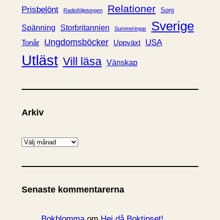
Relationer
Prisbelönt
Sorg
Radioföljetongen
Sverige
Spänning
Storbritannien
Summeringar
Ungdomsböcker
USA
Uppväxt
Tonår
Utläst
Vill läsa
Vänskap
Arkiv
A
r
k
i
Senaste kommentarerna
v
Bokblomma
om
Hej då Boktipset!