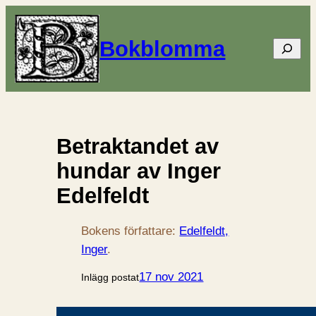
Bokblomma
Sök
Betraktandet av
hundar av Inger
Edelfeldt
Bokens författare:
Edelfeldt,
Inger
.
17 nov 2021
Inlägg postat