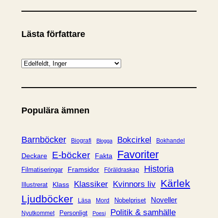
Lästa författare
K
a
t
e
Populära ämnen
g
o
r
Barnböcker
Bokcirkel
Biografi
Bokhandel
Blogga
i
Favoriter
E-böcker
Deckare
Fakta
e
Historia
Framsidor
Filmatiseringar
Föräldraskap
r
Kärlek
Klassiker
Kvinnors liv
Klass
Illustrerat
Ljudböcker
Noveller
Nobelpriset
Läsa
Mord
Politik & samhälle
Personligt
Nyutkommet
Poesi