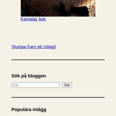
Kamalas bok
Slumpa fram ett inlägg!
Sök på bloggen
S
Sök
ö
k
Populära inlägg