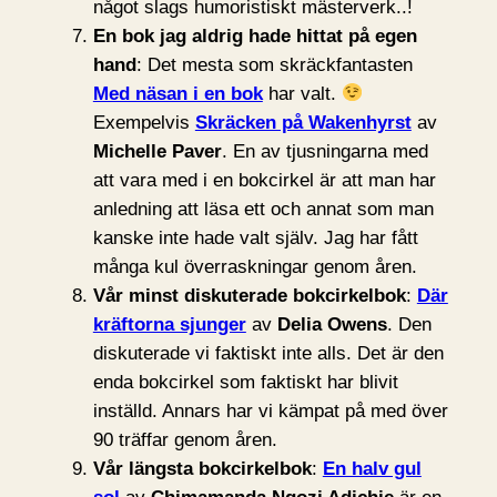
något slags humoristiskt mästerverk..!
En bok jag aldrig hade hittat på egen
hand
: Det mesta som skräckfantasten
Med näsan i en bok
har valt.
Exempelvis
Skräcken på Wakenhyrst
av
Michelle Paver
. En av tjusningarna med
att vara med i en bokcirkel är att man har
anledning att läsa ett och annat som man
kanske inte hade valt själv. Jag har fått
många kul överraskningar genom åren.
Vår minst diskuterade bokcirkelbok
:
Där
kräftorna sjunger
av
Delia Owens
. Den
diskuterade vi faktiskt inte alls. Det är den
enda bokcirkel som faktiskt har blivit
inställd. Annars har vi kämpat på med över
90 träffar genom åren.
Vår längsta bokcirkelbok
:
En halv gul