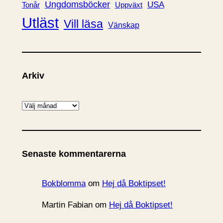
Ungdomsböcker
USA
Uppväxt
Tonår
Utläst
Vill läsa
Vänskap
Arkiv
A
r
k
i
Senaste kommentarerna
v
Bokblomma
om
Hej då Boktipset!
Martin Fabian
om
Hej då Boktipset!