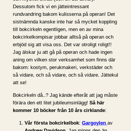
Dessutom fick vi en jätteintressant
rundvandring bakom kulisserna på operan! Det
sistnämnda kanske inte har så mycket koppling
till bokcirkeln egentligen, men en av mina
bokcirkelkompisar jobbar alltså på operan och
erbjöd sig att visa oss. Det var otroligt roligt!!
Jag älskar ju att gå på operan och hade ingen
aning om vilken stor verksamhet som finns där
bakom: kostym, perukmakeri, verkstäder och
så vidare, och så vidare, och så vidare. Jättekul
att se!
Bokcirkeln då..? Jag kände efteråt att jag måste
förära den ett litet jubileumsinlägg!
Så här
kommer 10 böcker från 10 års cirklande
:
Vår första bokcirkelbok
:
Gargoylen
av
Andrew Davidson
. Jag minns den än,