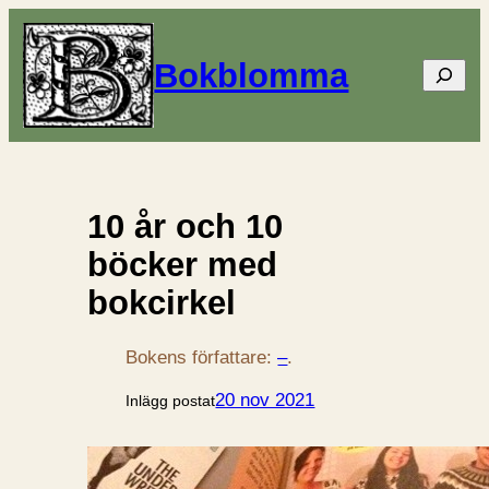
Bokblomma
Sök
10 år och 10
böcker med
bokcirkel
Bokens författare:
–
.
20 nov 2021
Inlägg postat