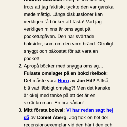
trots att jag faktiskt tyckte den var ganska
medelmåttig. Långa diskussioner kan
verkligen få böcker att fästa! Vad jag
verkligen minns är omslaget på
pocketutgåvan. Den har svärtade
boksidor, som om den vore bränd. Otroligt
snyggt och påkostat för att vara en
pocket!
Apropå böcker med snygga omslag…
Fulaste omslaget på en bokcirkelbok
:
Det måste vara
Horn
av
Joe Hill
! Alltså,
blä vad läbbigt omslag?! Men det kanske
är okej med tanke på att det är en
skräckroman. En bra sådan!
Mitt första bokval
:
Vi har redan sagt hej
då
av
Daniel Åberg
. Jag fick en hel del
recensionsexemplar vid den här tiden och