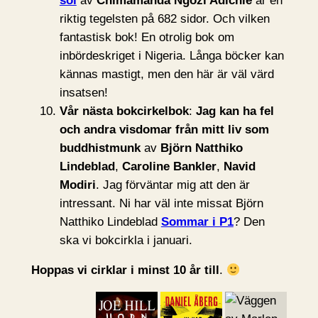
sol
av
Chimamanda Ngozi Adichie
är en
riktig tegelsten på 682 sidor. Och vilken
fantastisk bok! En otrolig bok om
inbördeskriget i Nigeria. Långa böcker kan
kännas mastigt, men den här är väl värd
insatsen!
Vår nästa bokcirkelbok
:
Jag kan ha fel
och andra visdomar från mitt liv som
buddhistmunk
av
Björn Natthiko
Lindeblad
,
Caroline Bankler
,
Navid
Modiri
. Jag förväntar mig att den är
intressant. Ni har väl inte missat Björn
Natthiko Lindeblad
Sommar i P1
? Den
ska vi bokcirkla i januari.
Hoppas vi cirklar i minst 10 år till
.