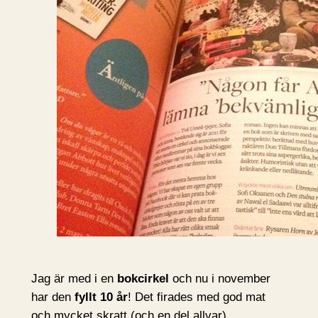
Jag är med i en
bokcirkel
och nu i november
har den
fyllt 10 år
! Det firades med god mat
och mycket skratt (och en del allvar).