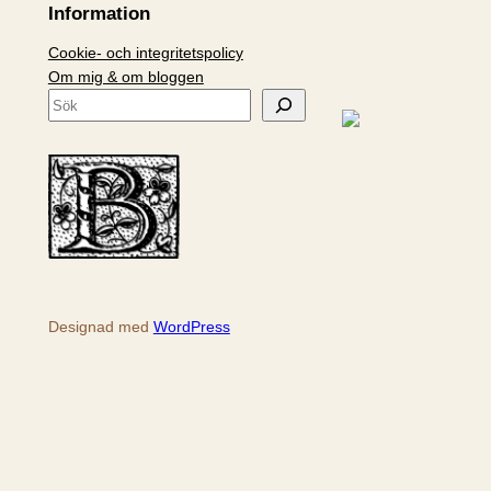
Information
Cookie- och integritetspolicy
Om mig & om bloggen
S
ö
k
Designad med
WordPress