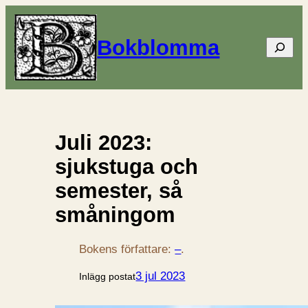
Bokblomma
Sök
Juli 2023:
sjukstuga och
semester, så
småningom
Bokens författare:
–
.
3 jul 2023
Inlägg postat