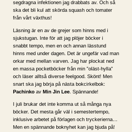
segdragna infektionen jag drabbats av. Och så
ska det bli kul att skörda squash och tomater
från vårt växthus!
Läsning är en av de grejer som hinns med i
sjukstugan. Inte för att jag plöjer böcker i
snabbt tempo, men en och annan lässtund
hinns med under dagen. Det är ungefär vad man
orkar med mellan varven. Jag har plockat ned
en massa pocketböcker från min ”oläst-hylla”
och läser alltså diverse feelgood. Skönt! Men
snart ska jag börja på nästa bokcirkelbok:
Pachinko
av
Min Jin Lee
. Spännande!
I juli brukar det inte komma ut så många nya
böcker. Det mesta går väl i semestertempo,
inklusive arbetet på förlagen och tryckerierna…
Men en spännande boknyhet kan jag bjuda på!