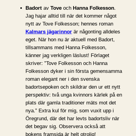
Badort
av
Tove
och
Hanna Folkesson
.
Jag hajar alltid till när det kommer något
nytt av Tove Folkesson; hennes roman
Kalmars jägarinnor
är någonting alldeles
eget. När hon nu är aktuell med Badort,
tillsammans med Hanna Folkesson,
känner jag verkligen läslust! Förlaget
skriver: ”Tove Folkesson och Hanna
Folkesson dyker i sin första gemensamma
roman elegant ner i den svenska
badortsepoken och skildrar den ur ett nytt
perspektiv: två unga kvinnors kärlek på en
plats där gamla traditioner mäts mot det
nya.” Extra kul för mig, som vuxit upp i
Öregrund, där det har levts badortsliv när
det begav sig. Observera också att
bokens framsida är helt otrolig!