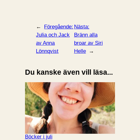
←
Föregående:
Nästa:
Julia och Jack
Bränn alla
av Anna
broar av Siri
Lönnqvist
Helle
→
Du kanske även vill läsa...
Böcker i juli