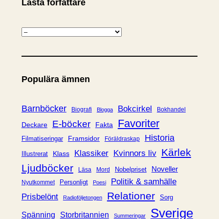
Lästa författare
K
a
t
e
Populära ämnen
g
o
r
Barnböcker
Bokcirkel
Biografi
Bokhandel
Blogga
i
Favoriter
E-böcker
Deckare
Fakta
e
Historia
Framsidor
Filmatiseringar
Föräldraskap
r
Kärlek
Klassiker
Kvinnors liv
Klass
Illustrerat
Ljudböcker
Noveller
Nobelpriset
Läsa
Mord
Politik & samhälle
Personligt
Nyutkommet
Poesi
Relationer
Prisbelönt
Sorg
Radioföljetongen
Sverige
Spänning
Storbritannien
Summeringar