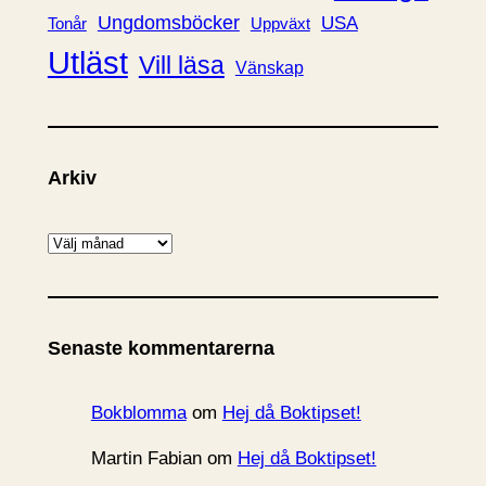
Ungdomsböcker
USA
Uppväxt
Tonår
Utläst
Vill läsa
Vänskap
Arkiv
A
r
k
i
Senaste kommentarerna
v
Bokblomma
om
Hej då Boktipset!
Martin Fabian
om
Hej då Boktipset!