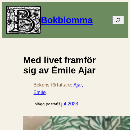
Bokblomma
Sök
Med livet framför
sig av Émile Ajar
Bokens författare:
Ajar,
Émile
.
9 jul 2023
Inlägg postat