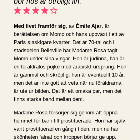
bor hos är otroligt fin.
Betyg: 4 av 5.
Med livet framför sig
, av
Émile Ajar
, är
berättelsen om Momo och hans uppväxt i ett av
Paris sjaskigare kvarter. Det är 70-tal och i
stadsdelen Belleville har Madame Rosa tagit
Momo under sina vingar. Hon är judinna, han är
en föräldralös pojke med arabiskt ursprung. Hon
är gammal och skröplig, han är eventuellt 10 år,
men det är inte gott att veta när nu föräldrarna
är ute ur bilden. Det är ett omaka par, men det
finns starka band mellan dem.
Madame Rosa försörjer sig genom att öppna
hemmet för barn till prostituerade. Hon har själv
varit prostituerad en gång i tiden, men nu har
skönheten falnat och kroppen börjar ge upp.