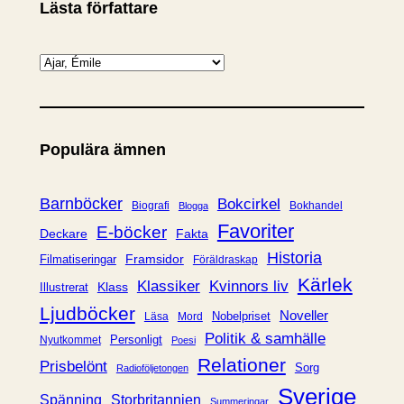
Lästa författare
K
a
t
e
Populära ämnen
g
o
r
Barnböcker
Bokcirkel
Biografi
Bokhandel
Blogga
i
Favoriter
E-böcker
Deckare
Fakta
e
Historia
Framsidor
Filmatiseringar
Föräldraskap
r
Kärlek
Klassiker
Kvinnors liv
Klass
Illustrerat
Ljudböcker
Noveller
Nobelpriset
Läsa
Mord
Politik & samhälle
Personligt
Nyutkommet
Poesi
Relationer
Prisbelönt
Sorg
Radioföljetongen
Sverige
Spänning
Storbritannien
Summeringar