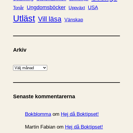
Ungdomsböcker
USA
Uppväxt
Tonår
Utläst
Vill läsa
Vänskap
Arkiv
A
r
k
i
Senaste kommentarerna
v
Bokblomma
om
Hej då Boktipset!
Martin Fabian
om
Hej då Boktipset!