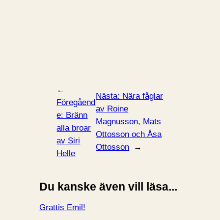
←
Nästa:
Nära fåglar
Föregåend
av Roine
e:
Bränn
Magnusson, Mats
alla broar
Ottosson och Åsa
av Siri
Ottosson
→
Helle
Du kanske även vill läsa...
Grattis Emil!