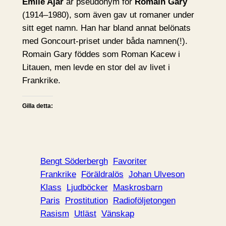
Émile Ajar
är pseudonym för
Romain Gary
(1914–1980), som även gav ut romaner under
sitt eget namn. Han har bland annat belönats
med Goncourt-priset under båda namnen(!).
Romain Gary föddes som Roman Kacew i
Litauen, men levde en stor del av livet i
Frankrike.
Gilla detta:
Bengt Söderbergh
Favoriter
Frankrike
Föräldralös
Johan Ulveson
Klass
Ljudböcker
Maskrosbarn
Paris
Prostitution
Radioföljetongen
Rasism
Utläst
Vänskap