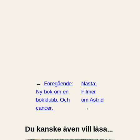
←
Föregående:
Nästa:
Ny bok om en
Filmer
bokklubb. Och
om Astrid
cancer.
→
Du kanske även vill läsa...