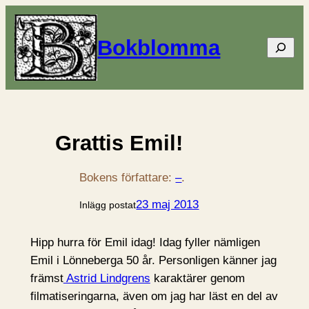
Bokblomma
Sök
Grattis Emil!
Bokens författare:
–
.
23 maj 2013
Inlägg postat
Hipp hurra för Emil idag! Idag fyller nämligen
Emil i Lönneberga 50 år. Personligen känner jag
främst
Astrid Lindgrens
karaktärer genom
filmatiseringarna, även om jag har läst en del av