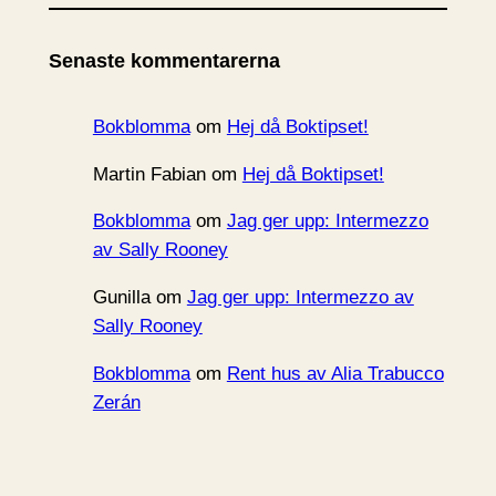
k
i
Senaste kommentarerna
v
Bokblomma
om
Hej då Boktipset!
Martin Fabian
om
Hej då Boktipset!
Bokblomma
om
Jag ger upp: Intermezzo
av Sally Rooney
Gunilla
om
Jag ger upp: Intermezzo av
Sally Rooney
Bokblomma
om
Rent hus av Alia Trabucco
Zerán