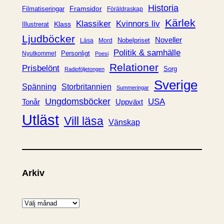
e
Historia
Framsidor
Filmatiseringar
Föräldraskap
r
Kärlek
Klassiker
Kvinnors liv
Klass
Illustrerat
Ljudböcker
Noveller
Nobelpriset
Läsa
Mord
Politik & samhälle
Personligt
Nyutkommet
Poesi
Relationer
Prisbelönt
Sorg
Radioföljetongen
Sverige
Spänning
Storbritannien
Summeringar
Ungdomsböcker
USA
Uppväxt
Tonår
Utläst
Vill läsa
Vänskap
Arkiv
A
r