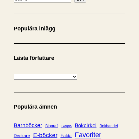
ö
k
Populära inlägg
Lästa författare
K
a
t
e
Populära ämnen
g
o
r
Barnböcker
Bokcirkel
Biografi
Bokhandel
Blogga
i
Favoriter
E-böcker
Deckare
Fakta