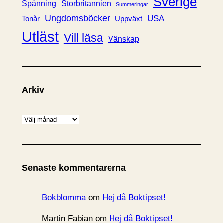
Sverige
Spänning
Storbritannien
Summeringar
Ungdomsböcker
USA
Uppväxt
Tonår
Utläst
Vill läsa
Vänskap
Arkiv
A
r
k
i
Senaste kommentarerna
v
Bokblomma
om
Hej då Boktipset!
Martin Fabian
om
Hej då Boktipset!