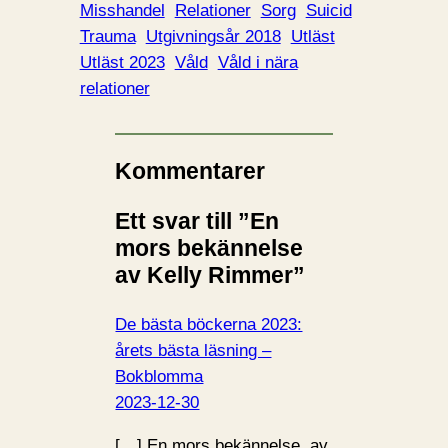
Misshandel
Relationer
Sorg
Suicid
Trauma
Utgivningsår 2018
Utläst
Utläst 2023
Våld
Våld i nära
relationer
Kommentarer
Ett svar till ”En
mors bekännelse
av Kelly Rimmer”
De bästa böckerna 2023:
årets bästa läsning –
Bokblomma
2023-12-30
[…] En mors bekännelse, av