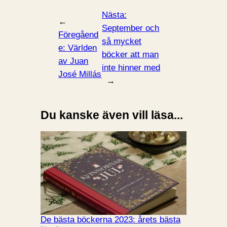
Nästa:
←
September och
Föregåend
så mycket
e:
Världen
böcker att man
av Juan
inte hinner med
José Millás
→
Du kanske även vill läsa...
De bästa böckerna 2023: årets bästa