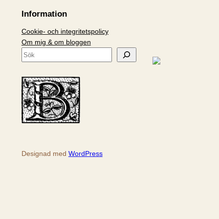
Information
Cookie- och integritetspolicy
Om mig & om bloggen
S
ö
k
Designad med
WordPress