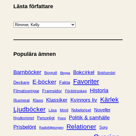
Lästa författare
K
a
t
e
Populära ämnen
g
o
r
Barnböcker
Bokcirkel
Biografi
Bokhandel
Blogga
i
Favoriter
E-böcker
Deckare
Fakta
e
Historia
Framsidor
Filmatiseringar
Föräldraskap
r
Kärlek
Klassiker
Kvinnors liv
Klass
Illustrerat
Ljudböcker
Noveller
Nobelpriset
Läsa
Mord
Politik & samhälle
Personligt
Nyutkommet
Poesi
Relationer
Prisbelönt
Sorg
Radioföljetongen