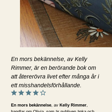
En mors bekännelse, av Kelly
Rimmer, är en berörande bok om
att återerövra livet efter många år i
ett misshandelsförhållande.
Betyg: 4 av 5.
En mors bekännelse
, av
Kelly Rimmer
,
handlar om Olivia, som är nybliven änka och