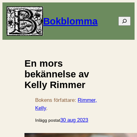
Bokblomma
Sök
En mors
bekännelse av
Kelly Rimmer
Bokens författare:
Rimmer,
Kelly
.
30 aug 2023
Inlägg postat