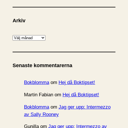
Arkiv
A
r
k
i
Senaste kommentarerna
v
Bokblomma
om
Hej då Boktipset!
Martin Fabian
om
Hej då Boktipset!
Bokblomma
om
Jag ger upp: Intermezzo
av Sally Rooney
Gunilla
om
Jag ger upp: Intermezzo av