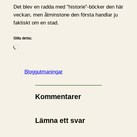
Det blev en radda med ”historie”-böcker den här
veckan, men åtminstone den första handlar ju
faktiskt om en stad.
Gilla detta:
L
a
d
d
Bloggutmaningar
a
r
i
Kommentarer
n
…
Lämna ett svar