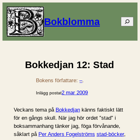
Bokblomma
Sök
Bokkedjan 12: Stad
Bokens författare:
–
.
2 mar 2009
Inlägg postat
Veckans tema på
Bokkedjan
känns faktiskt lätt
för en gångs skull. När jag hör ordet ”stad” i
boksammanhang tänker jag, föga förvånande,
såklart på
Per Anders Fogelströms
stad-böcker
,