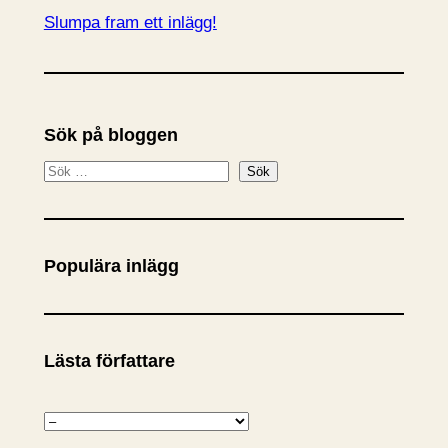
Slumpa fram ett inlägg!
Sök på bloggen
S
Sök
ö
k
Populära inlägg
Lästa författare
K
a