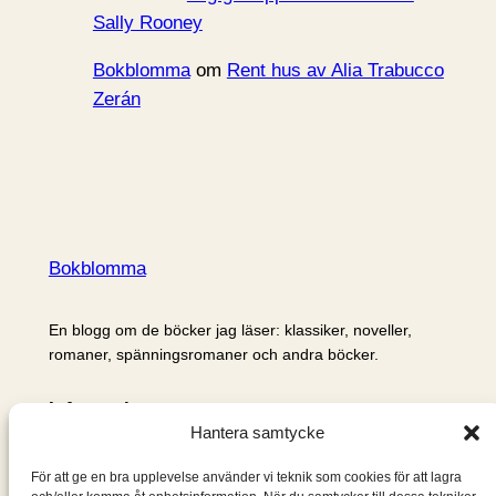
Sally Rooney
Bokblomma
om
Rent hus av Alia Trabucco
Zerán
Bokblomma
En blogg om de böcker jag läser: klassiker, noveller,
romaner, spänningsromaner och andra böcker.
Information
Hantera samtycke
Cookie- och integritetspolicy
Om mig & om bloggen
För att ge en bra upplevelse använder vi teknik som cookies för att lagra