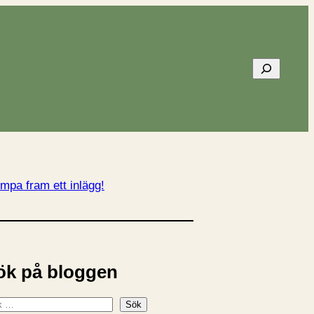
Sök
mpa fram ett inlägg!
ök på bloggen
Sök