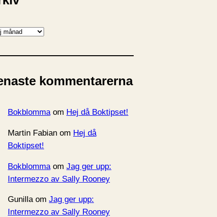
rkiv
enaste kommentarerna
Bokblomma
om
Hej då Boktipset!
Martin Fabian
om
Hej då
Boktipset!
Bokblomma
om
Jag ger upp:
Intermezzo av Sally Rooney
Gunilla
om
Jag ger upp:
Intermezzo av Sally Rooney