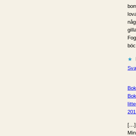
bom
lov
någ
gil
Fog
böc
Sva
Bok
Bok
litt
201
[…]
Min