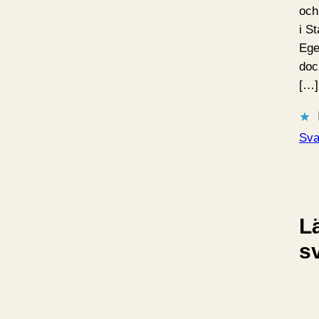
och
i St
Ege
doc
[…]
Sva
L
s