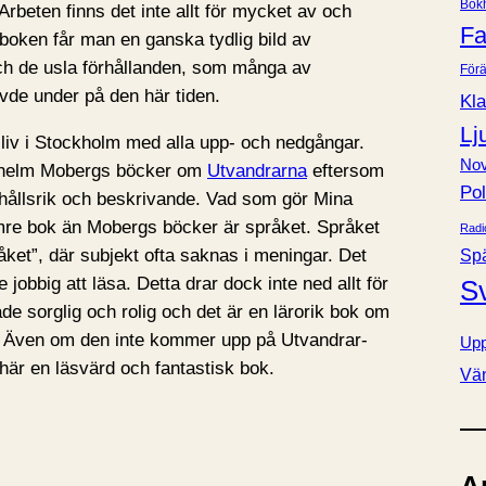
Bok
Arbeten finns det inte allt för mycket av och
e
Fa
 boken får man en ganska tydlig bild av
r
ch de usla förhållanden, som många av
Förä
vde under på den här tiden.
Kla
Lj
 liv i Stockholm med alla upp- och nedgångar.
Nov
ilhelm Mobergs böcker om
Utvandrarna
eftersom
Pol
ehållsrik och beskrivande. Vad som gör Mina
mre bok än Mobergs böcker är språket. Språket
Radi
åket”, där subjekt ofta saknas i meningar. Det
Sp
 jobbig att läsa. Detta drar dock inte ned allt för
S
e sorglig och rolig och det är en lärorik bok om
n. Även om den inte kommer upp på Utvandrar-
Upp
här en läsvärd och fantastisk bok.
Vä