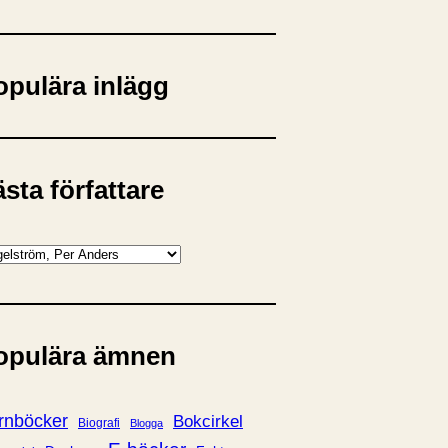
opulära inlägg
sta författare
opulära ämnen
rnböcker
Bokcirkel
Biografi
Blogga