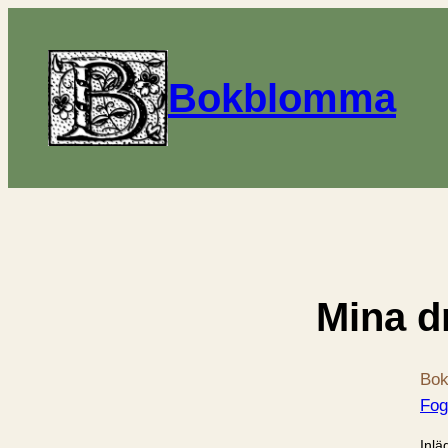
Bokblomma
Mina d
Bok
Fog
Inlä