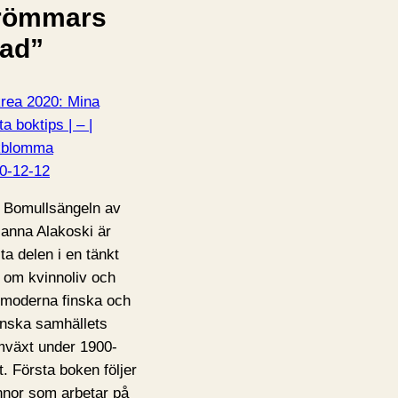
römmars
tad”
rea 2020: Mina
a boktips | – |
kblomma
0-12-12
 Bomullsängeln av
anna Alakoski är
sta delen i en tänkt
t om kvinnoliv och
 moderna finska och
nska samhällets
mväxt under 1900-
t. Första boken följer
nnor som arbetar på