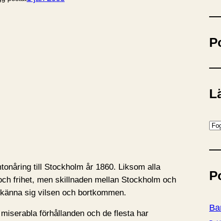
ö
k
P
Lä
K
a
t
e
onåring till Stockholm år 1860. Liksom alla
P
g
ch frihet, men skillnaden mellan Stockholm och
o
tt känna sig vilsen och bortkommen.
r
Ba
miserabla förhållanden och de flesta har
i