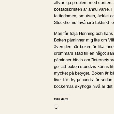
allvarliga problem med spriten. 
bostadsbristen är ännu värre. I
fattigdomen, smutsen, äcklet o
Stockholms invånare faktiskt le
Man får följa Henning och hans
Boken påminner mig lite om V
även den här boken är lika inn
drömmars stad till en något sä
påminner bitvis om ”internetspr
gör att boken stundvis känns lite
mycket på betyget. Boken är båd
livet för dryga hundra år seda
böckernas skyhöga nivå är det 
Gilla detta:
L
a