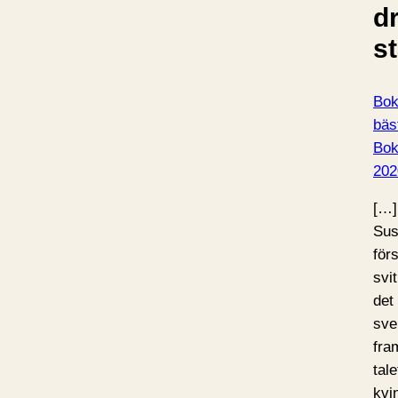
d
s
Bok
bäst
Bo
202
[…]
Sus
för
svi
det
sve
fra
tale
kvi