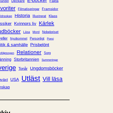
E-böcker
Deckare
Fakta
handel
voriter
Framsidor
Filmatiseringar
Historia
Klass
ldraskap
Illustrerat
Kärlek
ssiker
Kvinnors liv
udböcker
Nobelpriset
Läsa
Mord
eller
Personligt
Nyutkommet
Poesi
itik & samhälle
Prisbelönt
Relationer
Sorg
oföljetongen
änning
Storbritannien
Summeringar
verige
Ungdomsböcker
Tonår
Utläst
Vill läsa
USA
växt
nskap