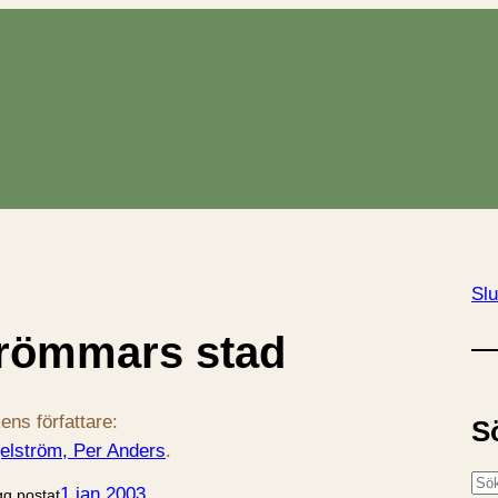
Slu
römmars stad
ens författare:
S
elström, Per Anders
.
S
1 jan 2003
gg postat