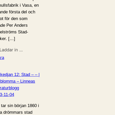
ullsfabrik i Vasa, en
ande första del och
ot för den som
lade Per Anders
elströms Stad-
ker. […]
Laddar in …
ra
kedjan 12: Stad – – |
blomma – Linneas
eraturblogg
3-11-04
 tar sin början 1860 i
a drömmars stad