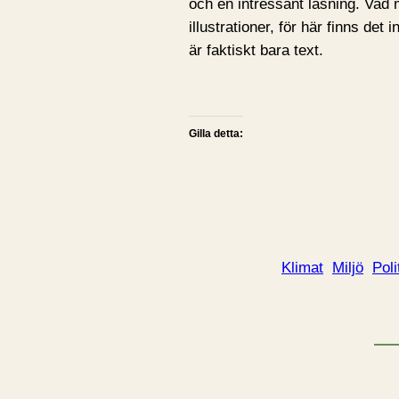
och en intressant läsning. Va
illustrationer, för här finns det
är faktiskt bara text.
Gilla detta:
Klimat
Miljö
Poli