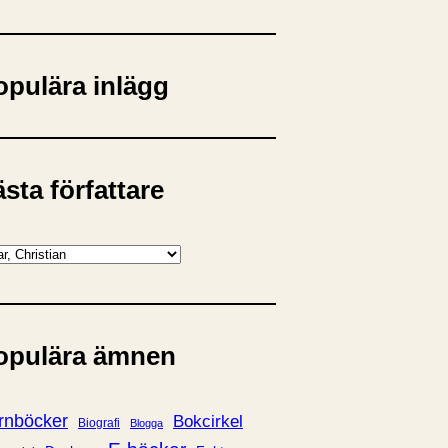
opulära inlägg
sta författare
opulära ämnen
rnböcker
Bokcirkel
Biografi
Blogga