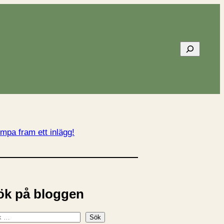
Sök
mpa fram ett inlägg!
ök på bloggen
Sök