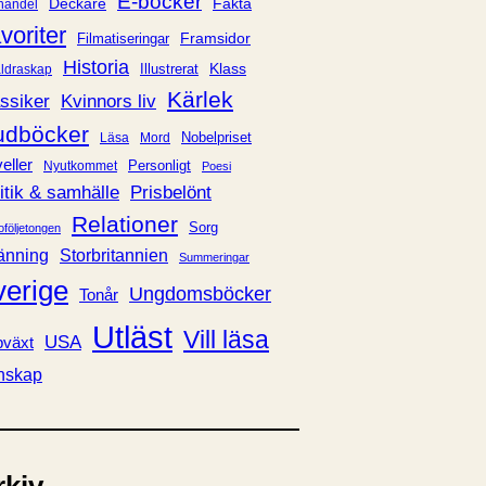
E-böcker
Deckare
Fakta
handel
voriter
Framsidor
Filmatiseringar
Historia
Klass
ldraskap
Illustrerat
Kärlek
ssiker
Kvinnors liv
udböcker
Nobelpriset
Läsa
Mord
eller
Personligt
Nyutkommet
Poesi
itik & samhälle
Prisbelönt
Relationer
Sorg
oföljetongen
änning
Storbritannien
Summeringar
verige
Ungdomsböcker
Tonår
Utläst
Vill läsa
USA
växt
nskap