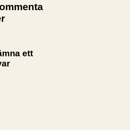
ommenta
er
ämna ett
var