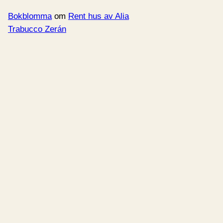
Bokblomma
om
Rent hus av Alia
Trabucco Zerán