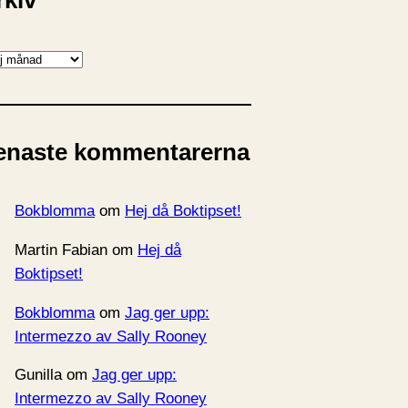
rkiv
enaste kommentarerna
Bokblomma
om
Hej då Boktipset!
Martin Fabian
om
Hej då
Boktipset!
Bokblomma
om
Jag ger upp:
Intermezzo av Sally Rooney
Gunilla
om
Jag ger upp:
Intermezzo av Sally Rooney