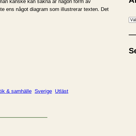
A
d man kanske kan sakna är någon form av
 inte ens något diagram som illustrerar texten. Det
A
r
k
i
S
v
tik & samhälle
Sverige
Utläst