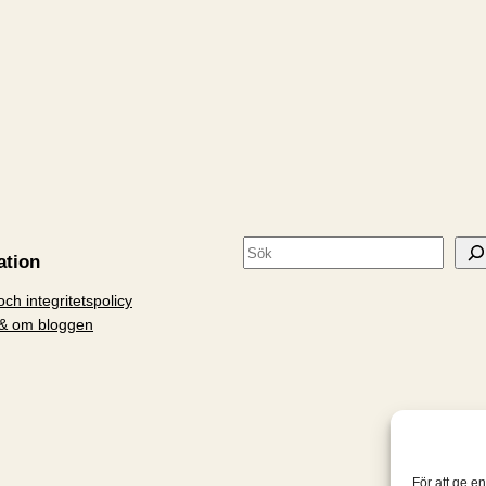
S
ation
ö
ch integritetspolicy
k
& om bloggen
För att ge e