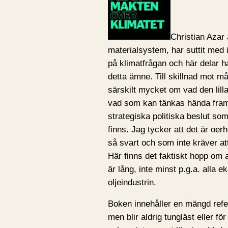
Christian Azar 
materialsystem, har suttit med 
på klimatfrågan och här delar h
detta ämne. Till skillnad mot 
särskilt mycket om vad den lil
vad som kan tänkas hända framö
strategiska politiska beslut s
finns. Jag tycker att det är oer
så svart och som inte kräver att
Här finns det faktiskt hopp om 
är lång, inte minst p.g.a. alla
oljeindustrin.
Boken innehåller en mängd refe
men blir aldrig tungläst eller fö