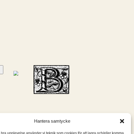
Hantera samtycke
n bra upplevelse använder vi teknik som cookies för att lagra och/eller komma