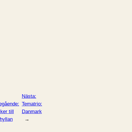
Nästa:
egående:
Tematrio:
er till
Danmark
hyllan
→