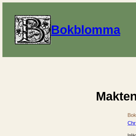
Bokblomma
Makten
Bok
Chr
Inlä