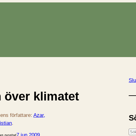
Slu
 över klimatet
ens författare:
Azar,
S
istian
.
S
7 jun 2009
gg postat