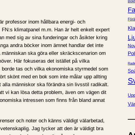
Bok
e
Fa
r
Förä
är professor inom hållbara energi- och
Kla
i FN:s klimatpanel m.m. Han är helt enkelt expert
Lj
an med sig av sina funderingar och åsikter kring
många andra böcker inom ämnet handlar det inte
Nov
la människan ska göra eller skräckscenarion om
Pol
ver. Här fokuseras det istället på vilka
Radi
om borde tas och vilka ekonomiska styrmedel som
Sp
hört skönt med en bok som inte målar upp allting
S
 alla människor ska förändra sin livsstil radikalt.
att vi kan lösa detta problem, även om vägen dit
Upp
 ekonomiska intressen som finns från bland annat
Vä
renser och noter och känns väldigt välarbetad,
r vetenskaplig. Jag tycker att den är väldigt bra