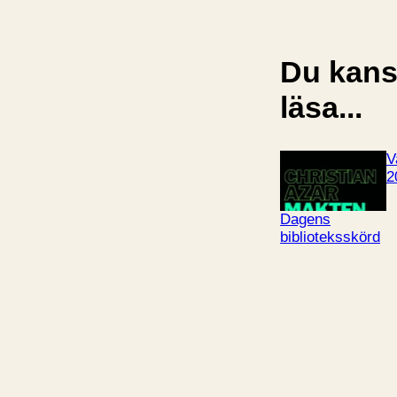
Du kansk
läsa...
V
2
Dagens
biblioteksskörd