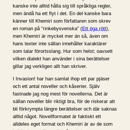
kanske inte alltid hålla sig till språkliga regler,
men ändå ha ett flyt i det. En del kanske bara
känner till Khemiri som författaren som skrev
en roman på ”rinkebysvenska” (
Ett öga rött
),
men Khemiri är mycket mer än så, även om
hans texter inte sällan innehåller karaktärer
som talar förortsslang. Hur som helst; oavsett
vilken dialekt han använder i sina berättelser
gillar jag verkligen allt han skriver.
I Invasion! har han samlat ihop ett par pjäser
och ett antal noveller och kåserier. Själv
fastnade jag nog mest för novellerna. Det är
sällan noveller blir riktigt bra, för de riskerar att
bli förkrympta längre berättelser och där saknas
alltid något. Novellformatet är faktiskt ett
alldeles eget format och Khemiri är av de som