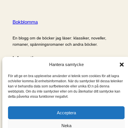
Bokblomma
En blogg om de böcker jag läser: klassiker, noveller,
romaner, spänningsromaner och andra böcker.
Information
Hantera samtycke
Cookie- och integritetspolicy
Om mig & om bloggen
För att ge en bra upplevelse använder vi teknik som cookies för att lagra
S
och/eller komma åt enhetsinformation. När du samtycker till dessa tekniker
kan vi behandla data som surfbeteende eller unika ID:n på denna
ö
webbplats. Om du inte samtycker eller om du återkallar ditt samtycke kan
k
detta påverka vissa funktioner negativt.
Acceptera
Neka