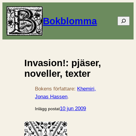
Bokblomma
Sök
Invasion!: pjäser,
noveller, texter
Bokens författare:
Khemiri,
Jonas Hassen
.
10 jun 2009
Inlägg postat