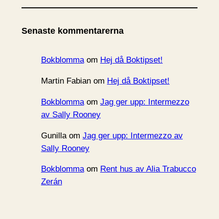
k
i
Senaste kommentarerna
v
Bokblomma
om
Hej då Boktipset!
Martin Fabian
om
Hej då Boktipset!
Bokblomma
om
Jag ger upp: Intermezzo
av Sally Rooney
Gunilla
om
Jag ger upp: Intermezzo av
Sally Rooney
Bokblomma
om
Rent hus av Alia Trabucco
Zerán