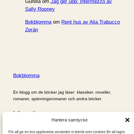
Gunilla
om
Jag ger upp: Intermezzo av
Sally Rooney
Bokblomma
om
Rent hus av Alia Trabucco
Zerán
Bokblomma
En blogg om de böcker jag läser: klassiker, noveller,
romaner, spänningsromaner och andra böcker.
Information
Hantera samtycke
Cookie- och integritetspolicy
Om mig & om bloggen
För att ge en bra upplevelse använder vi teknik som cookies för att lagra