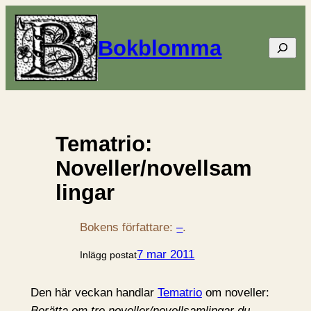
Bokblomma
Sök
Tematrio:
Noveller/novellsam
lingar
Bokens författare:
–
.
7 mar 2011
Inlägg postat
Den här veckan handlar
Tematrio
om noveller:
Berätta om tre noveller/novellsamlingar du