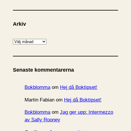
Arkiv
A
r
k
i
Senaste kommentarerna
v
Bokblomma
om
Hej då Boktipset!
Martin Fabian
om
Hej då Boktipset!
Bokblomma
om
Jag ger upp: Intermezzo
av Sally Rooney