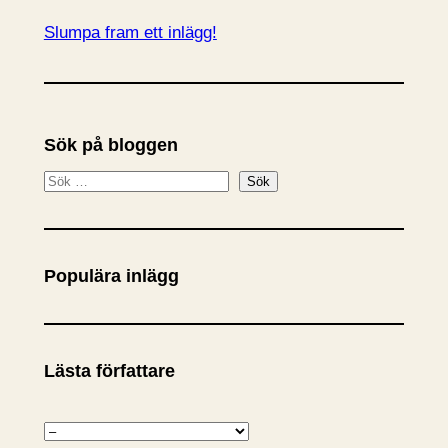
Slumpa fram ett inlägg!
Sök på bloggen
S
Sök
ö
k
Populära inlägg
Lästa författare
K