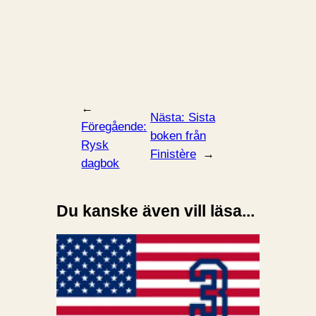
←
Nästa:
Sista
Föregående:
boken från
Rysk
Finistère
→
dagbok
Du kanske även vill läsa...