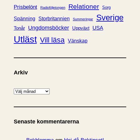
Relationer
Prisbelönt
Sorg
Radioföljetongen
Sverige
Spänning
Storbritannien
Summeringar
Ungdomsböcker
USA
Uppväxt
Tonår
Utläst
Vill läsa
Vänskap
Arkiv
A
r
k
i
Senaste kommentarerna
v