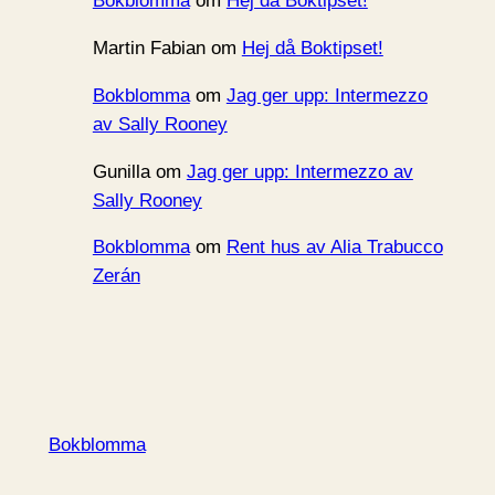
Bokblomma
om
Hej då Boktipset!
Martin Fabian
om
Hej då Boktipset!
Bokblomma
om
Jag ger upp: Intermezzo
av Sally Rooney
Gunilla
om
Jag ger upp: Intermezzo av
Sally Rooney
Bokblomma
om
Rent hus av Alia Trabucco
Zerán
Bokblomma