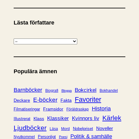
Lästa författare
K
a
t
e
Populära ämnen
g
o
r
Barnböcker
Bokcirkel
Biografi
Bokhandel
Blogga
i
Favoriter
E-böcker
Deckare
Fakta
e
Historia
Framsidor
Filmatiseringar
Föräldraskap
r
Kärlek
Klassiker
Kvinnors liv
Klass
Illustrerat
Ljudböcker
Noveller
Nobelpriset
Läsa
Mord
Politik & samhälle
Personligt
Nyutkommet
Poesi