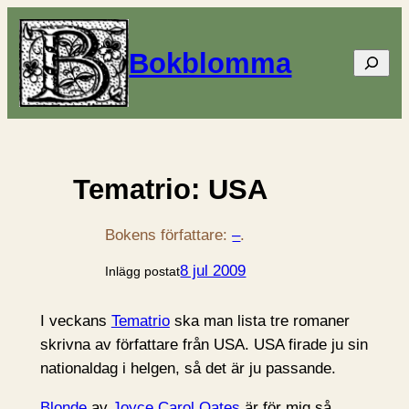
Bokblomma
Sök
Tematrio: USA
Bokens författare:
–
.
8 jul 2009
Inlägg postat
I veckans
Tematrio
ska man lista tre romaner
skrivna av författare från USA. USA firade ju sin
nationaldag i helgen, så det är ju passande.
Blonde
av
Joyce Carol Oates
är för mig så