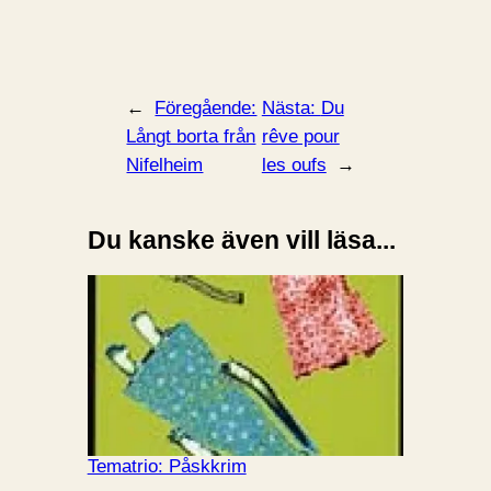
←
Föregående:
Nästa:
Du
Långt borta från
rêve pour
Nifelheim
les oufs
→
Du kanske även vill läsa...
Tematrio: Påskkrim