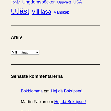
Ungdomsböcker
USA
Uppväxt
Tonår
Utläst
Vill läsa
Vänskap
Arkiv
A
r
k
i
Senaste kommentarerna
v
Bokblomma
om
Hej då Boktipset!
Martin Fabian
om
Hej då Boktipset!