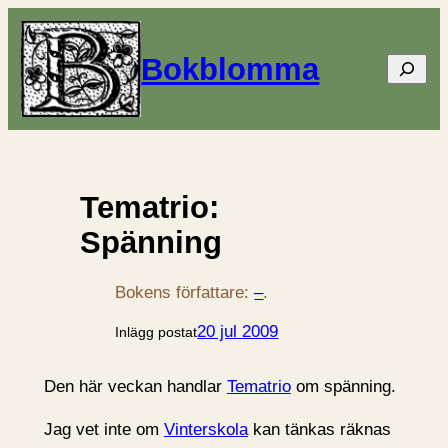
Bokblomma
Sök
Tematrio:
Spänning
Bokens författare:
–
.
20 jul 2009
Inlägg postat
Den här veckan handlar
Tematrio
om spänning.
Jag vet inte om
Vinterskola
kan tänkas räknas