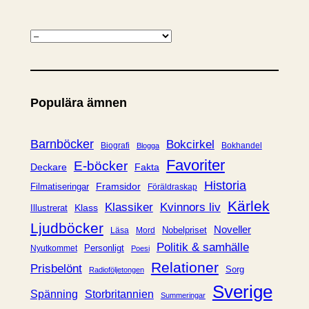
K
a
t
e
Populära ämnen
g
o
r
Barnböcker
Bokcirkel
Biografi
Bokhandel
Blogga
i
Favoriter
E-böcker
Deckare
Fakta
e
Historia
Framsidor
Filmatiseringar
Föräldraskap
r
Kärlek
Klassiker
Kvinnors liv
Klass
Illustrerat
Ljudböcker
Noveller
Nobelpriset
Läsa
Mord
Politik & samhälle
Personligt
Nyutkommet
Poesi
Relationer
Prisbelönt
Sorg
Radioföljetongen
Sverige
Spänning
Storbritannien
Summeringar