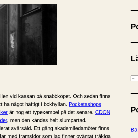
ö
k
P
Lä
K
a
t
tällen vid kassan på snabbköpet. Och sedan finns
e
t ha något häftigt i bokhyllan.
Pocketsshops
P
g
cker
är nog ett typexempel på det senare.
CDON
o
ider
, men den kändes helt slumpartad.
r
derat svårsåld. Ett gäng akademiledamöter finns
Ba
i
tlar med framsidor som jag finner oväntat tråkiga