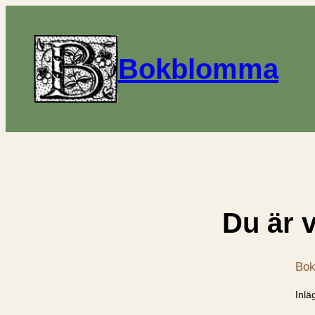
Bokblomma
Du är 
Bok
Inlä