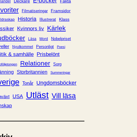
E-böcker
Deckare
Fakta
handel
voriter
Framsidor
Filmatiseringar
Historia
Klass
ldraskap
Illustrerat
Kärlek
ssiker
Kvinnors liv
udböcker
Nobelpriset
Läsa
Mord
eller
Personligt
Nyutkommet
Poesi
itik & samhälle
Prisbelönt
Relationer
Sorg
oföljetongen
änning
Storbritannien
Summeringar
verige
Ungdomsböcker
Tonår
Utläst
Vill läsa
USA
växt
nskap