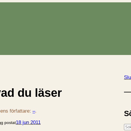
Slu
vad du läser
ens författare:
–
.
S
18 jun 2011
gg postat
S