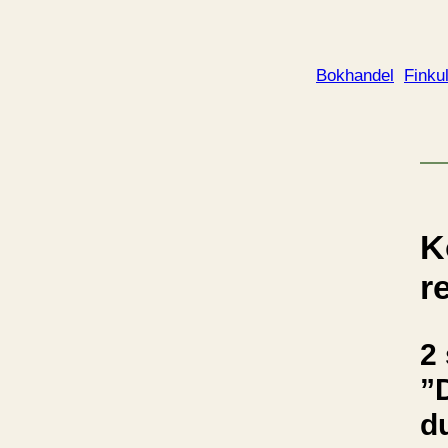
Bokhandel
Finkul
K
r
2 
”
d