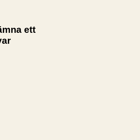
ämna ett
var