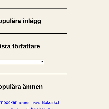
opulära inlägg
sta författare
opulära ämnen
rnböcker
Bokcirkel
Biografi
Blogga