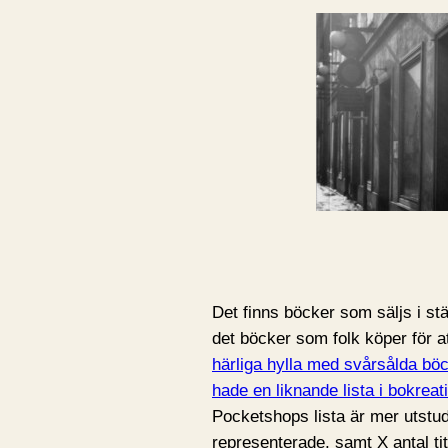
Det finns böcker som säljs i s
det böcker som folk köper för at
härliga hylla med svårsålda bö
hade en liknande lista i bokreat
Pocketshops lista är mer utstu
representerade, samt X antal ti