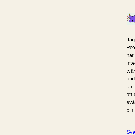
Jag
Pet
har
int
tvä
und
om 
att
svå
bli
Sva