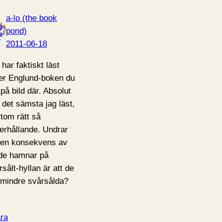
a-lo (the book
pond)
2011-06-18
 har faktiskt läst
er Englund-boken du
 på bild där. Absolut
e det sämsta jag läst,
rtom rätt så
erhållande. Undrar
en konsekvens av
 de hamnar på
rsålt-hyllan är att de
r mindre svårsålda?
ra