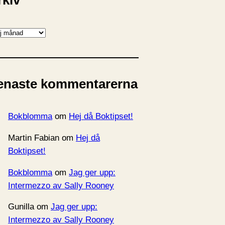
rkiv
enaste kommentarerna
Bokblomma
om
Hej då Boktipset!
Martin Fabian
om
Hej då
Boktipset!
Bokblomma
om
Jag ger upp:
Intermezzo av Sally Rooney
Gunilla
om
Jag ger upp:
Intermezzo av Sally Rooney