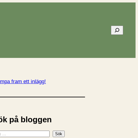
Sök
mpa fram ett inlägg!
ök på bloggen
Sök