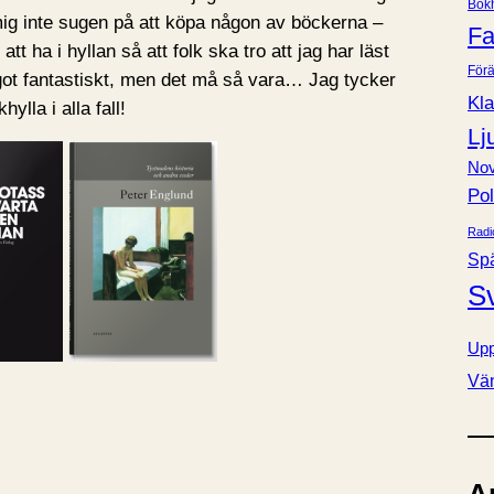
Bok
e
ig inte sugen på att köpa någon av böckerna –
Fa
r
att ha i hyllan så att folk ska tro att jag har läst
Förä
ot fantastiskt, men det må så vara… Jag tycker
Kla
lla i alla fall!
Lj
Nov
Pol
Radi
Sp
S
Upp
Vä