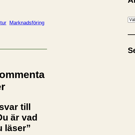
A
A
tur
Marknadsföring
r
k
i
S
v
ommenta
er
svar till
Du är vad
u läser”