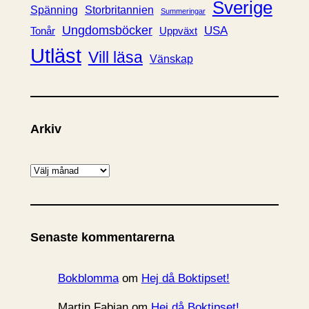
Sverige
Spänning
Storbritannien
Summeringar
Ungdomsböcker
USA
Uppväxt
Tonår
Utläst
Vill läsa
Vänskap
Arkiv
A
r
k
i
Senaste kommentarerna
v
Bokblomma
om
Hej då Boktipset!
Martin Fabian
om
Hej då Boktipset!