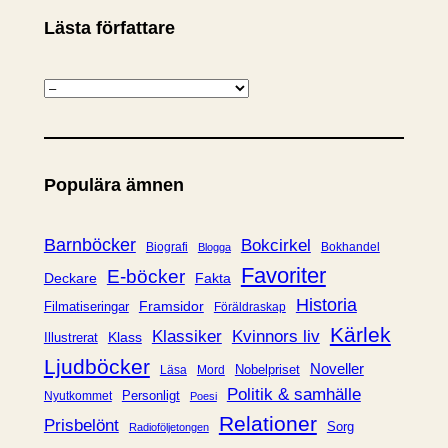
Lästa författare
K
a
t
e
Populära ämnen
g
o
r
Barnböcker
Bokcirkel
Biografi
Bokhandel
Blogga
i
Favoriter
E-böcker
Deckare
Fakta
e
Historia
Framsidor
Filmatiseringar
Föräldraskap
r
Kärlek
Klassiker
Kvinnors liv
Klass
Illustrerat
Ljudböcker
Noveller
Nobelpriset
Läsa
Mord
Politik & samhälle
Personligt
Nyutkommet
Poesi
Relationer
Prisbelönt
Sorg
Radioföljetongen