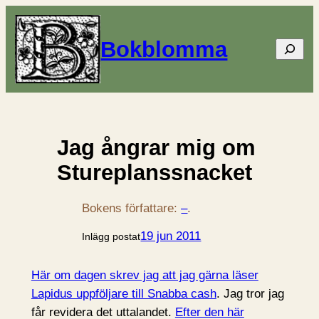
Bokblomma
Sök
Jag ångrar mig om
Stureplanssnacket
Bokens författare:
–
.
19 jun 2011
Inlägg postat
Här om dagen skrev jag att jag gärna läser
Lapidus uppföljare till Snabba cash
. Jag tror jag
får revidera det uttalandet.
Efter den här