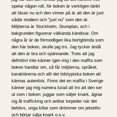
spelar någon roll, för boken är verkligen tänkt
att läsas nu och den vinner på är att den är just
sådär modern och ”just nu” som den är.
Miljöerna är Stockholm, Stureplan, och i
bakgrunden figurerar välkända kändisar. Om
några år är de förmodligen lika bortglömda som
den här boken, skulle jag tro. Jag tycker ändå
att den är bra och spännande. Trots att jag
definitivt inte känner igen mig i den maffia som
boken handlar om, så får miljöerna, språket,
karaktärerna och allt det tidstypiska boken att
kännas autentisk. Finns det en maffia i Sverige
känner jag mig numera lurad att tro att den ser
ut som i boken: juggar som säljer knark, ägnar
sig åt trafficking och anlitar torpeder när det
behövs, unga killar som drömmer om jetsetliv
och börjar sälja knark o.s.v.