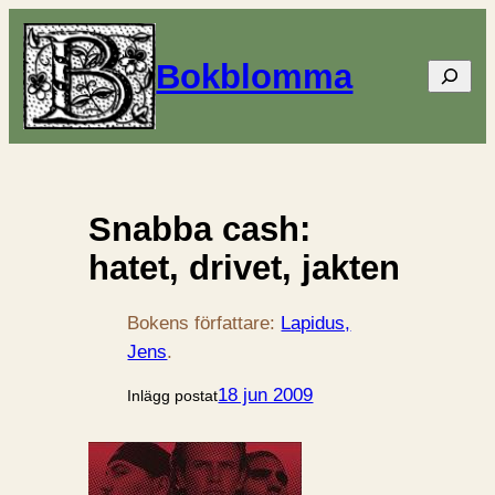
Bokblomma
Sök
Snabba cash:
hatet, drivet, jakten
Bokens författare:
Lapidus,
Jens
.
18 jun 2009
Inlägg postat