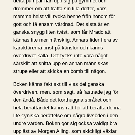
detta pumpar han upp sig på gymmet och
drömmer om att träffa sin lilla dotter, vars
mamma helst vill rycka henne från honom för
gott och få ensam vårdnad. Det sista är en
ganska snygg liten twist, som får Mrado att
kännas lite mer mänsklig. Annars lider flera av
karaktärerna brist på känslor och känns
överdrivet kalla. Det tycks inte vara något
särskilt att snitta upp en annan människas
strupe eller att skicka en bomb till någon.
Boken känns faktiskt till viss del ganska
överdriven, men, som sagt, så fastnade jag för
den ändå. Både det korthuggna språket och
hela berättandet känns rätt för att berätta denna
lite cyniska berättelse om några livsöden i den
undre värden. Boken gör sig också väldigt bra
uppläst av Morgan Alling, som skickligt växlar