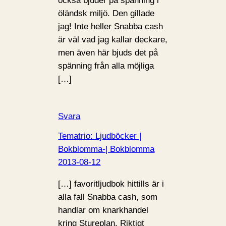
också bjuder på spänning i
öländsk miljö. Den gillade
jag! Inte heller Snabba cash
är väl vad jag kallar deckare,
men även här bjuds det på
spänning från alla möjliga
[…]
Svara
Tematrio: Ljudböcker |
Bokblomma-| Bokblomma
2013-08-12
[…] favoritljudbok hittills är i
alla fall Snabba cash, som
handlar om knarkhandel
kring Stureplan. Riktigt