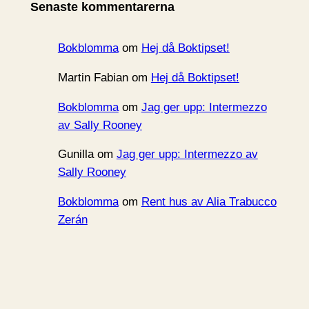
Senaste kommentarerna
v
Bokblomma
om
Hej då Boktipset!
Martin Fabian
om
Hej då Boktipset!
Bokblomma
om
Jag ger upp: Intermezzo
av Sally Rooney
Gunilla
om
Jag ger upp: Intermezzo av
Sally Rooney
Bokblomma
om
Rent hus av Alia Trabucco
Zerán