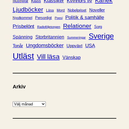
Kärlek
Klassiker
Kvinnors liv
Klass
Illustrerat
Ljudböcker
Noveller
Nobelpriset
Läsa
Mord
Politik & samhälle
Personligt
Nyutkommet
Poesi
Relationer
Prisbelönt
Sorg
Radioföljetongen
Sverige
Spänning
Storbritannien
Summeringar
Ungdomsböcker
USA
Uppväxt
Tonår
Utläst
Vill läsa
Vänskap
Arkiv
A
r
k
i