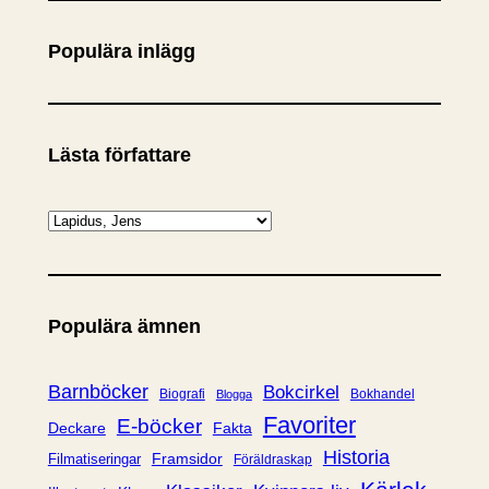
k
Populära inlägg
Lästa författare
K
a
t
e
Populära ämnen
g
o
r
Barnböcker
Bokcirkel
Biografi
Bokhandel
Blogga
i
Favoriter
E-böcker
Deckare
Fakta
e
Historia
Framsidor
Filmatiseringar
Föräldraskap
r