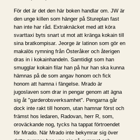
För det är det den här boken handlar om. JW är
den unge killen som hänger på Stureplan fast
han inte har råd. Extraknäcket med att köra
svarttaxi byts snart ut mot att kränga kokain till
sina bratkompisar. Jeorge är latinon som gör en
makalös rymning från Österåker och återigen
dras in i kokainhandeln. Samtidigt som han
smugglar kokain filar han på hur han ska kunna
hämnas på de som angav honom och fick
honom att hamna i fängelse. Mrado är
jugoslaven som drar in pengar genom att ägna
sig åt ”garderobsverksamhet”. Pengarna går
dock inte rakt till honom, utan hamnar först och
främst hos ledaren, Radovan, herr R, som,
oroväckande nog, tycks ha tappat förtroendet
för Mrado. När Mrado inte bekymrar sig över