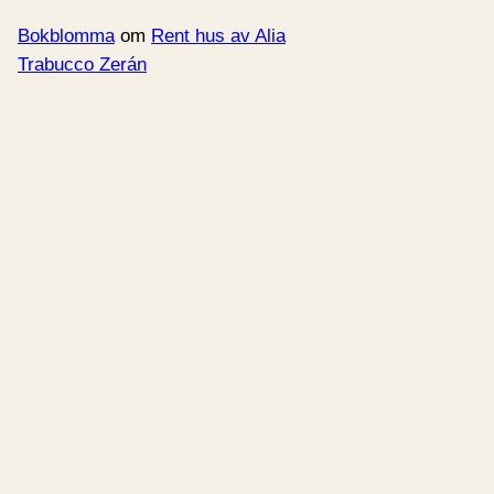
Bokblomma
om
Rent hus av Alia
Trabucco Zerán