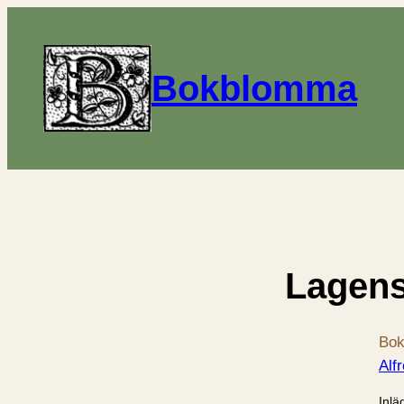
Bokblomma
Lagens
Bok
Alf
Inlä