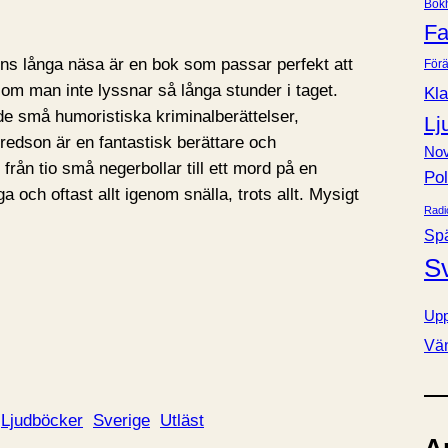
Bok
e
Fa
r
ns långa näsa är en bok som passar perfekt att
Förä
 om man inte lyssnar så långa stunder i taget.
Kla
de små humoristiska kriminalberättelser,
Lj
lfredson är en fantastisk berättare och
Nov
 från tio små negerbollar till ett mord på en
Pol
a och oftast allt igenom snälla, trots allt. Mysigt
Radi
Sp
S
Upp
Vä
Ljudböcker
Sverige
Utläst