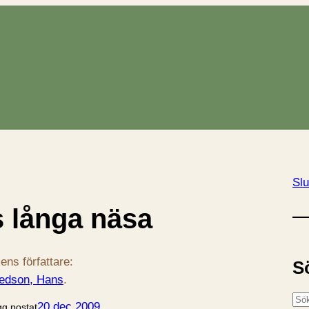
Slu
 långa näsa
ens författare:
S
redson, Hans
.
S
20 dec 2009
gg postat