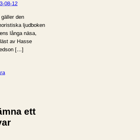
3-08-12
 gäller den
oristiska ljudboken
ens långa näsa,
läst av Hasse
redson […]
ra
ämna ett
var