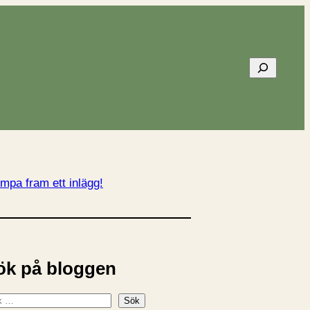
Sök
mpa fram ett inlägg!
ök på bloggen
Sök