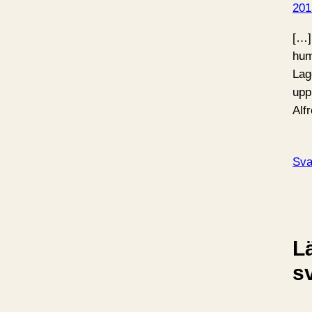
201
[…]
hum
Lag
upp
Alf
Sva
L
s