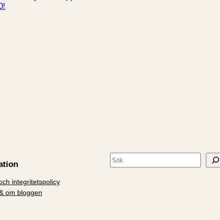
0!
S
ation
ö
ch integritetspolicy
k
& om bloggen