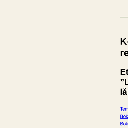
K
r
Et
”
l
Tem
Bok
Bo