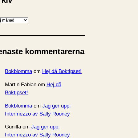
rkiv
enaste kommentarerna
Bokblomma
om
Hej då Boktipset!
Martin Fabian
om
Hej då
Boktipset!
Bokblomma
om
Jag ger upp:
Intermezzo av Sally Rooney
Gunilla
om
Jag ger upp:
Intermezzo av Sally Rooney