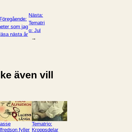
Nästa:
Föregående:
Tematri
eter som jag
o: Jul
 läsa nästa år
→
e även vill
asse
Tematrio:
lfredson fyller
Kroppsdelar