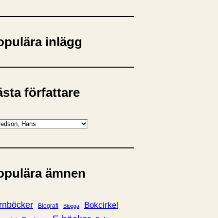
opulära inlägg
sta författare
opulära ämnen
rnböcker
Bokcirkel
Biografi
Blogga