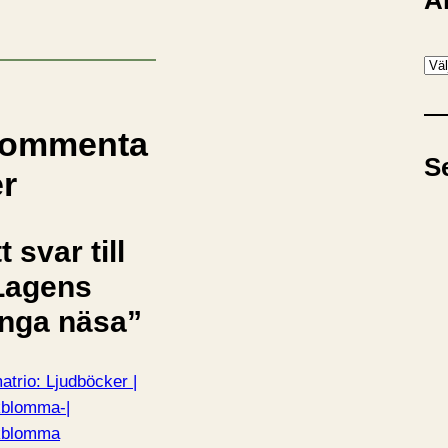
A
A
r
k
ommenta
i
S
v
er
t svar till
Lagens
ånga näsa”
atrio: Ljudböcker |
blomma-|
kblomma