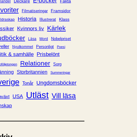
E-böcker
Deckare
Fakta
handel
voriter
Framsidor
Filmatiseringar
Historia
Klass
ldraskap
Illustrerat
Kärlek
ssiker
Kvinnors liv
udböcker
Nobelpriset
Läsa
Mord
eller
Personligt
Nyutkommet
Poesi
itik & samhälle
Prisbelönt
Relationer
Sorg
oföljetongen
änning
Storbritannien
Summeringar
verige
Ungdomsböcker
Tonår
Utläst
Vill läsa
USA
växt
nskap