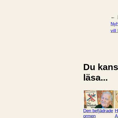
←
Nyh
vill
Du kansk
läsa...
Den befjädrade
H
ormen
A